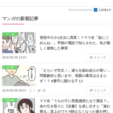
話を...
Recommended by
マンガの新着記事
マンガ
登校中の小1次女に異変！？ママ友「急にご
めんね…」早朝の電話で知らされた、私が激
しく後悔した事実
2026/08/06 10:50
クリップ
マンガ
「えらいぞ坊主！」過ちを認め改心の誓い→
問題解決と思いきや、母親の暴言は止まら
ず！？ #勝手に開ける子 12
2026/08/06 08:55
1
10
クリップ
ママ友「うちの子に罪悪感持たせて満足？」
マンガ
命の引き取りに【念書】を差し出すと「連れ
帰る」逆上のワケ #飼えなくなった猫を押し