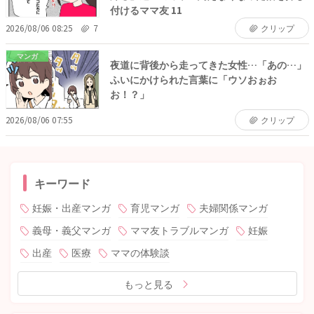
付けるママ友 11
2026/08/06 08:25
7
クリップ
マンガ
夜道に背後から走ってきた女性…「あの…」
ふいにかけられた言葉に「ウソおぉお
お！？」
2026/08/06 07:55
クリップ
キーワード
妊娠・出産マンガ
育児マンガ
夫婦関係マンガ
義母・義父マンガ
ママ友トラブルマンガ
妊娠
出産
医療
ママの体験談
もっと見る