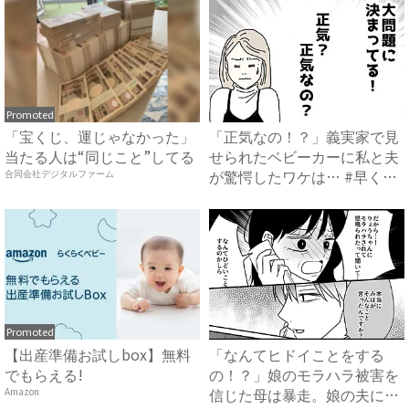
Promoted
「宝くじ、運じゃなかった」
「正気なの！？」義実家で見
当たる人は“同じこと”してる
せられたベビーカーに私と夫
が驚愕したワケは… #早く
合同会社デジタルファーム
孫...
Promoted
【出産準備お試しbox】無料
「なんてヒドイことをする
でもらえる!
の！？」娘のモラハラ被害を
信じた母は暴走。娘の夫に電
Amazon