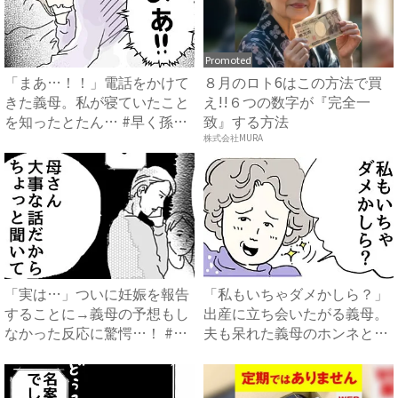
Promoted
「まあ…！！」電話をかけて
８月のロト6はこの方法で買
きた義母。私が寝ていたこと
え!!６つの数字が『完全一
を知ったとたん… #早く孫
致』する方法
が...
株式会社MURA
「実は…」ついに妊娠を報告
「私もいちゃダメかしら？」
することに→義母の予想もし
出産に立ち会いたがる義母。
なかった反応に驚愕…！ #
夫も呆れた義母のホンネと
早...
は…...