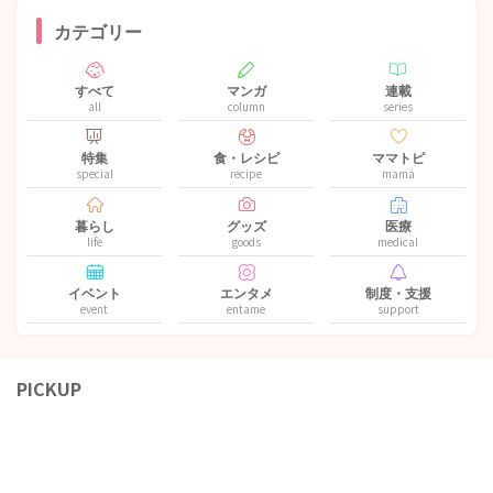
カテゴリー
すべて
マンガ
連載
all
column
series
特集
食・レシピ
ママトピ
special
recipe
mama
暮らし
グッズ
医療
life
goods
medical
イベント
エンタメ
制度・支援
event
entame
support
PICKUP