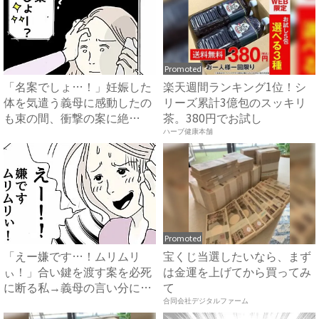
Promoted
「名案でしょ…！」妊娠した
楽天週間ランキング1位！シ
体を気遣う義母に感動したの
リーズ累計3億包のスッキリ
も束の間、衝撃の案に絶
茶。380円でお試し
句…！...
ハーブ健康本舗
Promoted
「えー嫌です…！ムリムリ
宝くじ当選したいなら、まず
ぃ！」合い鍵を渡す案を必死
は金運を上げてから買ってみ
に断る私→義母の言い分にあ
て
然…...
合同会社デジタルファーム