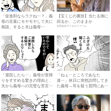
Promoted
「促進剤ならラクね…？」義
【宝くじの裏技】当たる側に
母の言葉にモヤモヤして夫に
回るか、このままか
相談。すると夫は義母
合同会社デジタルファーム
に…！？...
「退院したら…」義母が里帰
「ねぇ…ところであなた
りをすすめる驚きの理由と、
達…」休日に突然訪問してき
夫から義母への完璧な苦言
た義母→耳を疑う質問にあ
#...
然…！ ...