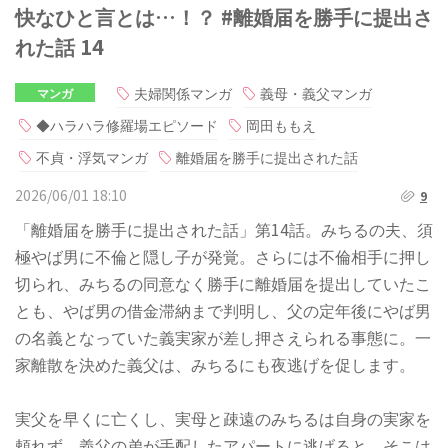
快なひと言とは…！？ #離婚届を勝手に提出さ
れた話 14
夫婦関係マンガ
義母・義父マンガ
マンガ
◆ハラハラ修羅場エピソード
岡田ももえ
不貞・浮気マンガ
離婚届を勝手に提出された話
2026/06/01 18:10
9
「離婚届を勝手に提出された話」第14話。みちるの夫、須
極やば男に不倫と隠し子が発覚。さらには不倫相手に押し
切られ、みちるの同意なく勝手に離婚届を提出していたこ
とも、やば男の借金滞納まで判明し、父の定年後にやば男
の名義となっていた義実家が差し押さえられる事態に。一
家離散を決めた義父は、みちるにも夜逃げを促します。
実父を早くに亡くし、実母と疎遠のみちるは自身の実家を
頼れず、義父の弟が手配したアパートに逃げると、そこは