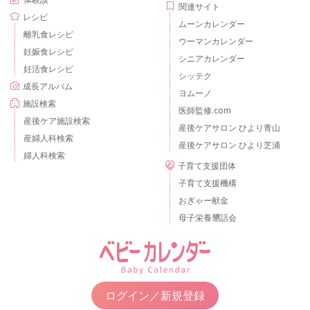
関連サイト
レシピ
ムーンカレンダー
離乳食レシピ
ウーマンカレンダー
妊娠食レシピ
シニアカレンダー
妊活食レシピ
シッテク
成長アルバム
ヨムーノ
施設検索
医師監修.com
産後ケア施設検索
産後ケアサロン ひより青山
産婦人科検索
産後ケアサロン ひより芝浦
婦人科検索
子育て支援団体
子育て支援機構
おぎゃー献金
母子栄養懇話会
ログイン／新規登録