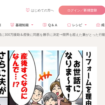
ログイン／新規登録
はじめての方へ
談
基礎知識
Ｑ＆Ａ
レシピ
成
親に300万援助＆産後に同居を勝手に決定→限界を超えた妻がとった行