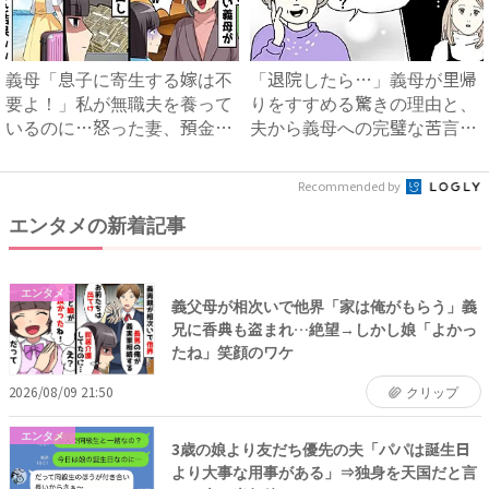
義母「息子に寄生する嫁は不
「退院したら…」義母が里帰
要よ！」私が無職夫を養って
りをすすめる驚きの理由と、
いるのに…怒った妻、預金残
夫から義母への完璧な苦言
高...
#...
Recommended by
エンタメの新着記事
エンタメ
義父母が相次いで他界「家は俺がもらう」義
兄に香典も盗まれ…絶望→しかし娘「よかっ
たね」笑顔のワケ
2026/08/09 21:50
クリップ
エンタメ
3歳の娘より友だち優先の夫「パパは誕生日
より大事な用事がある」⇒独身を天国だと言