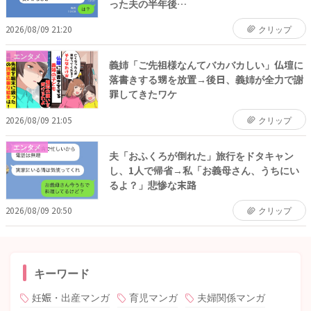
った夫の半年後…
2026/08/09 21:20
クリップ
エンタメ
義姉「ご先祖様なんてバカバカしい」仏壇に
落書きする甥を放置→後日、義姉が全力で謝
罪してきたワケ
2026/08/09 21:05
クリップ
エンタメ
夫「おふくろが倒れた」旅行をドタキャン
し、1人で帰省→私「お義母さん、うちにい
るよ？」悲惨な末路
2026/08/09 20:50
クリップ
キーワード
妊娠・出産マンガ
育児マンガ
夫婦関係マンガ