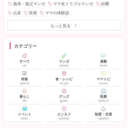
義母・義父マンガ
ママ友トラブルマンガ
妊娠
出産
医療
ママの体験談
もっと見る
カテゴリー
すべて
マンガ
連載
all
column
series
特集
食・レシピ
ママトピ
special
recipe
mama
暮らし
グッズ
医療
life
goods
medical
イベント
エンタメ
制度・支援
event
entame
support