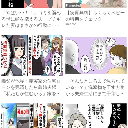
Promoted
「やばい…！！」ゴミを溜め
【実質無料】らくらくベビー
る母に頭を抱える夫。ブチギ
の特典をチェック
レた妻はまさかの行動に…！
Amazon
#...
義父が他界…義実家の住宅ロ
「そんなところまで見られて
ーンを完済したら義姉夫婦
いる…？」洗濯物を干す方角
「私たちが住むから」家を乗
から夫婦生活にまで干渉して
っ取...
く...