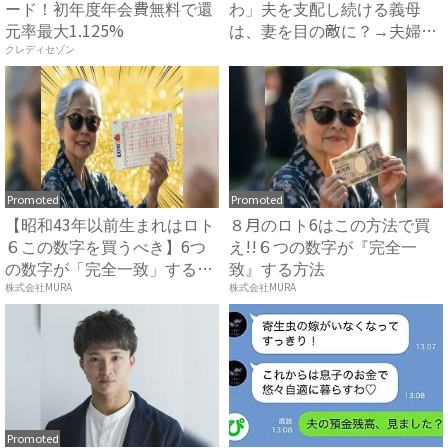
ード！初年度年会費無料で還
わ」夫を支配し続ける義母
元率最大1.125%
は、妻を目の敵に？→夫婦で
義母...
クレディセゾン
Promoted
Promoted
【昭和43年以前生まれはロト
８月のロト6はこの方法で買
６この数字を買うべき】6つ
え!!６つの数字が『完全一
の数字が「完全一致」する
致』する方法
方...
株式会社MURA
株式会社MURA
Promoted