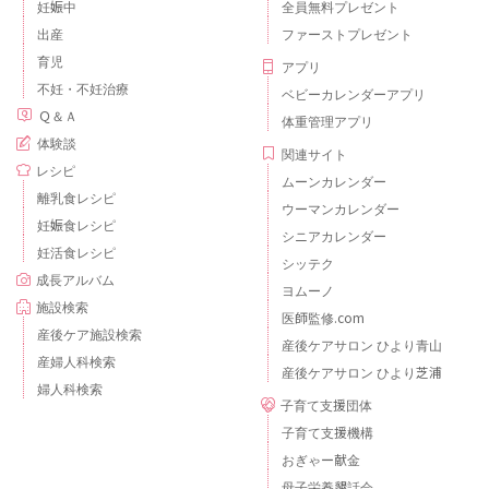
妊娠中
全員無料プレゼント
出産
ファーストプレゼント
育児
アプリ
不妊・不妊治療
ベビーカレンダーアプリ
Ｑ＆Ａ
体重管理アプリ
体験談
関連サイト
レシピ
ムーンカレンダー
離乳食レシピ
ウーマンカレンダー
妊娠食レシピ
シニアカレンダー
妊活食レシピ
シッテク
成長アルバム
ヨムーノ
施設検索
医師監修.com
産後ケア施設検索
産後ケアサロン ひより青山
産婦人科検索
産後ケアサロン ひより芝浦
婦人科検索
子育て支援団体
子育て支援機構
おぎゃー献金
母子栄養懇話会