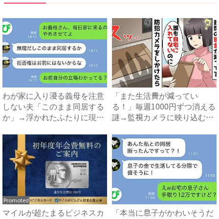
わが家に入り浸る義母を注意
「また生活費が減ってい
しない夫「このまま同居する
る！」毎週1000円ずつ消える
か」→浮かれたふたりに現実
謎→監視カメラに映り込む犯
を...
人...
Promoted
マイルが超たまるビジネスカ
「本当に息子がかわいそうだ