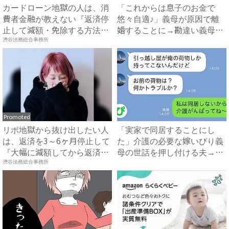
カードローン地獄の人は、消
「これからは息子のお金で
費者金融が教えない『返済停
悠々自適♪」義母が原因で離
止して減額・免除する方法』
婚することに→勘違い義母に
で...
真実...
渋谷法務総合事務所
Promoted
リボ地獄から抜け出したい人
「実家で同居することにし
は、返済を3～6ヶ月停止して
た」介護の必要な嫁いびり義
『大幅に減額してから返済
母の世話を押し付ける夫→妻
す...
が企...
渋谷法務総合事務所