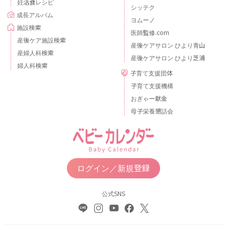
妊活食レシピ
シッテク
成長アルバム
ヨムーノ
施設検索
医師監修.com
産後ケア施設検索
産後ケアサロン ひより青山
産婦人科検索
産後ケアサロン ひより芝浦
婦人科検索
子育て支援団体
子育て支援機構
おぎゃー献金
母子栄養懇話会
ログイン／新規登録
公式SNS