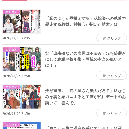
エンタメ
「私のほうが見栄えする」花嫁姿への執着で
暴走する義妹。対抗心が招いた結末とは
2026/08/06 23:05
クリップ
エンタメ
父「出来損ないの次男は不要ｗ」兄を跡継ぎ
にして絶縁⇒数年後…両親の本当の狙いと
は！？
2026/08/06 22:50
クリップ
エンタメ
夫が同僚に「俺の奥さん美人だろ？」幼なじ
みを妻と紹介→すると同僚が私にデートのお
誘い♡「喜んで」
2026/08/06 21:50
クリップ
エンタメ
「向こうも俺に運命を感じている！」急死し