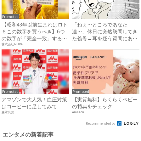
Promoted
【昭和43年以前生まれはロト
「ねぇ…ところであなた
６この数字を買うべき】6つ
達…」休日に突然訪問してき
の数字が「完全一致」する
た義母→耳を疑う質問にあ
方...
然…！ ...
株式会社MURA
Promoted
Promoted
アマゾンで大人気！血圧対策
【実質無料】らくらくベビー
はコーヒーに足してみて
の特典をチェック
森永乳業
Amazon
Recommended by
エンタメの新着記事