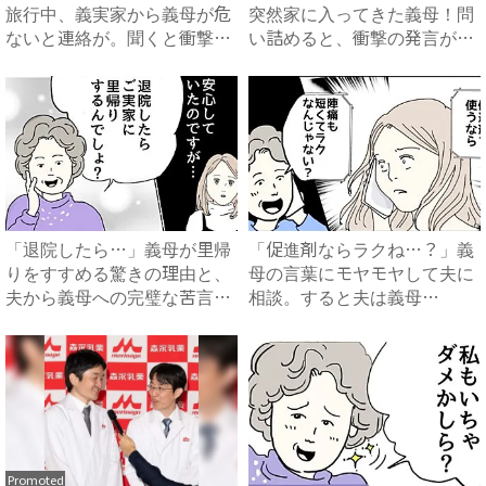
旅行中、義実家から義母が危
突然家に入ってきた義母！問
ないと連絡が。聞くと衝撃
い詰めると、衝撃の発言が…
の....
...
「退院したら…」義母が里帰
「促進剤ならラクね…？」義
りをすすめる驚きの理由と、
母の言葉にモヤモヤして夫に
夫から義母への完璧な苦言
相談。すると夫は義母
#...
に…！？...
Promoted