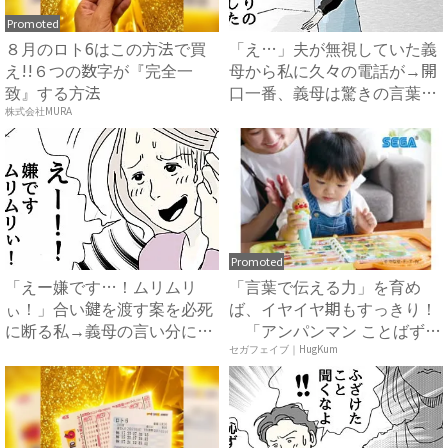
Promoted
８月のロト6はこの方法で買
「え…」夫が無視していた義
え!!６つの数字が『完全一
母から私に久々の電話が→開
致』する方法
口一番、義母は驚きの言葉
を…...
株式会社MURA
Promoted
「えー嫌です…！ムリムリ
「言葉で伝える力」を育め
ぃ！」合い鍵を渡す案を必死
ば、イヤイヤ期もすっきり！
に断る私→義母の言い分にあ
「アンパンマン ことばずか
然…...
ん...
セガフェイブ｜HugKum