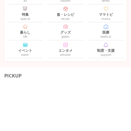
all
column
series
特集
食・レシピ
ママトピ
special
recipe
mama
暮らし
グッズ
医療
life
goods
medical
イベント
エンタメ
制度・支援
event
entame
support
PICKUP