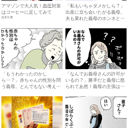
アマゾンで大人気！血圧対策
「私もいちゃダメかしら？」
はコーヒーに足してみて
出産に立ち会いたがる義母。
夫も呆れた義母のホンネと
森永乳業
は…...
「もうわかったのかし
「なんでお義母さんの許可が
ら…？」赤ちゃんの性別を問
いるの？」勝手だと義母に怒
う義母。とんでもない考えが
られてあ然！義母の主張は…
明らかに...
...