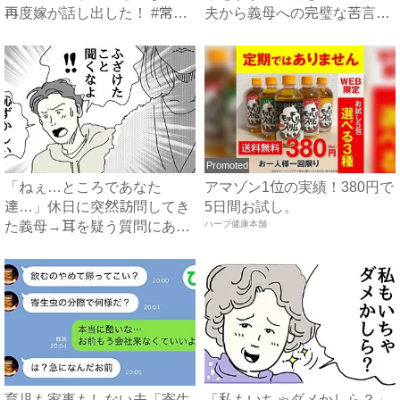
再度嫁が話し出した！ #常識
夫から義母への完璧な苦言
知...
#...
Promoted
「ねぇ…ところであなた
アマゾン1位の実績！380円で
達…」休日に突然訪問してき
5日間お試し。
た義母→耳を疑う質問にあ
ハーブ健康本舗
然…！ ...
育児も家事もしない夫「寄生
「私もいちゃダメかしら？」