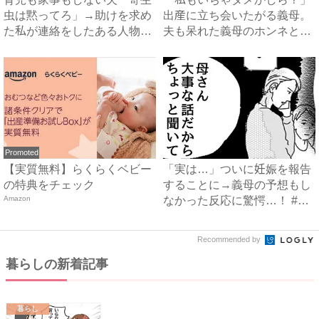
虫は黙ってろ」→助けを求め
出産に立ち会いたがる義母。
た私が連絡をしたある人物と
夫も呆れた義母のホンネと
は...
は…...
Promoted
【実質無料】らくらくベビー
「実は…」ついに妊娠を報告
の特典をチェック
することに→義母の予想もし
Amazon
なかった反応に驚愕…！ #
早...
Recommended by
暮らしの新着記事
暮らし