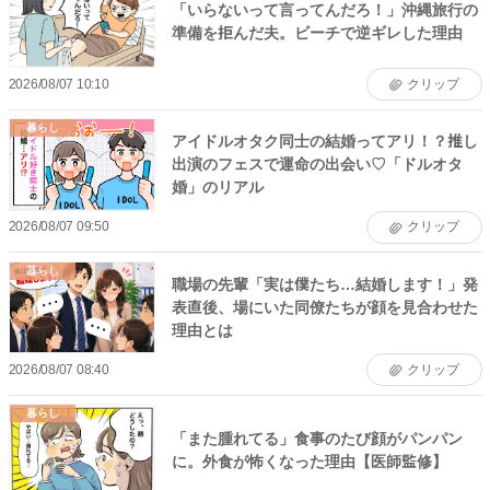
「いらないって言ってんだろ！」沖縄旅行の
準備を拒んだ夫。ビーチで逆ギレした理由
2026/08/07 10:10
クリップ
暮らし
アイドルオタク同士の結婚ってアリ！？推し
出演のフェスで運命の出会い♡「ドルオタ
婚」のリアル
2026/08/07 09:50
クリップ
暮らし
職場の先輩「実は僕たち…結婚します！」発
表直後、場にいた同僚たちが顔を見合わせた
理由とは
2026/08/07 08:40
クリップ
暮らし
「また腫れてる」食事のたび顔がパンパン
に。外食が怖くなった理由【医師監修】