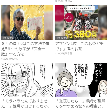
で...
株式会社MURA
Promoted
Promoted
８月のロト6はこの方法で買
アマゾン1位「このお茶ガチ
え!!６つの数字が『完全一
です」噂のお茶
致』する方法
ハーブ健康本舗
株式会社MURA
「モラハラなんてありませ
「退院したら…」義母が里帰
ん！」嫁母が口ごもるなか、
りをすすめる驚きの理由と、