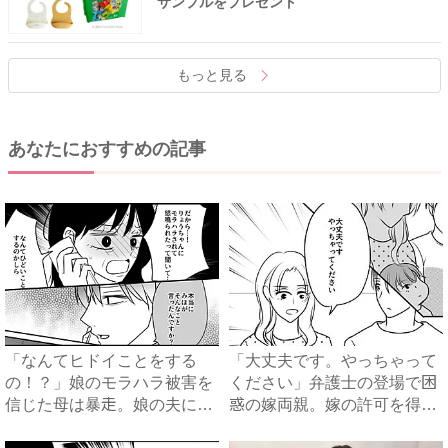
サンプルをプレゼント
もっと見る
あなたにおすすめの記事
「なんてヒドイことをする
「大丈夫です。やっちゃって
の！？」娘のモラハラ被害を
ください」弁護士の登場で困
信じた母は暴走。娘の夫に電
惑の嫁両親。嫁の許可を得た
話を...
母...