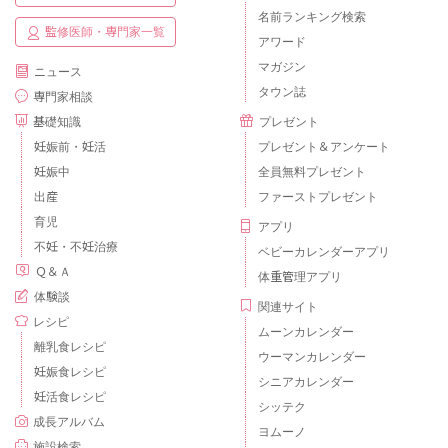
名前ランキング検索
監修医師・専門家一覧
アワード
マガジン
ニュース
タウン誌
専門家相談
基礎知識
プレゼント
妊娠前・妊活
プレゼント＆アンケート
妊娠中
全員無料プレゼント
出産
ファーストプレゼント
育児
アプリ
不妊・不妊治療
ベビーカレンダーアプリ
Ｑ＆Ａ
体重管理アプリ
体験談
関連サイト
レシピ
ムーンカレンダー
離乳食レシピ
ウーマンカレンダー
妊娠食レシピ
シニアカレンダー
妊活食レシピ
シッテク
成長アルバム
ヨムーノ
施設検索