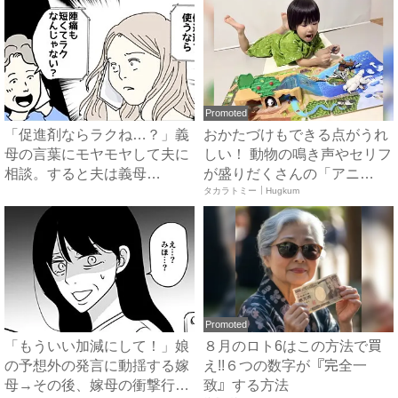
Promoted
「促進剤ならラクね…？」義
おかたづけもできる点がうれ
母の言葉にモヤモヤして夫に
しい！ 動物の鳴き声やセリフ
相談。すると夫は義母
が盛りだくさんの「アニ
に…！？...
ア ...
タカラトミー｜Hugkum
Promoted
「もういい加減にして！」娘
８月のロト6はこの方法で買
の予想外の発言に動揺する嫁
え!!６つの数字が『完全一
母→その後、嫁母の衝撃行動
致』する方法