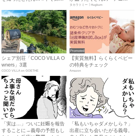
が...
ア ...
タカラトミー｜Hugkum
Promoted
Promoted
シェア別荘「COCO VILLA O
【実質無料】らくらくベビー
wners」3選
の特典をチェック
COCO VILLA on GOETHE
Amazon
「実は…」ついに妊娠を報告
「私もいちゃダメかしら？」
することに→義母の予想もし
出産に立ち会いたがる義母。