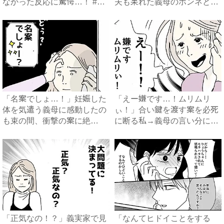
なかった反応に驚愕…！ #
夫も呆れた義母のホンネと
早...
は…...
「名案でしょ…！」妊娠した
「えー嫌です…！ムリムリ
体を気遣う義母に感動したの
ぃ！」合い鍵を渡す案を必死
も束の間、衝撃の案に絶
に断る私→義母の言い分にあ
句…！...
然…...
「正気なの！？」義実家で見
「なんてヒドイことをする