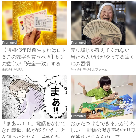
Promoted
Promoted
【昭和43年以前生まれはロト
売り場じゃ教えてくれない！
６この数字を買うべき】6つ
当たる人だけがやってる宝く
の数字が「完全一致」する
じの習慣
方...
株式会社MURA
合同会社デジタルファーム
Promoted
「まあ…！！」電話をかけて
おかたづけもできる点がうれ
きた義母。私が寝ていたこと
しい！ 動物の鳴き声やセリフ
を知ったとたん… #早く孫
が盛りだくさんの「アニ