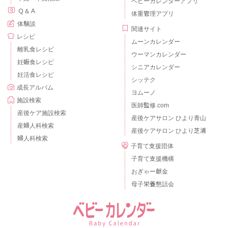
ベビーカレンダーアプリ
Ｑ＆Ａ
体重管理アプリ
体験談
関連サイト
レシピ
ムーンカレンダー
離乳食レシピ
ウーマンカレンダー
妊娠食レシピ
シニアカレンダー
妊活食レシピ
シッテク
成長アルバム
ヨムーノ
施設検索
医師監修.com
産後ケア施設検索
産後ケアサロン ひより青山
産婦人科検索
産後ケアサロン ひより芝浦
婦人科検索
子育て支援団体
子育て支援機構
おぎゃー献金
母子栄養懇話会