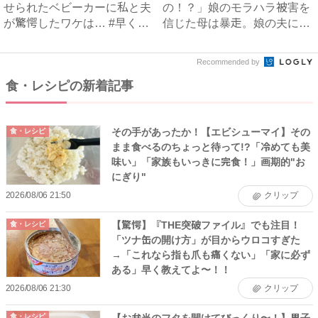
せられたベビーカーに私と夫
の！？」娘のモラハラ被害を
が驚愕したワケは… #早く
信じた母は暴走。娘の夫に電
孫...
話を...
Recommended by
食・レシピの新着記事
その手があったか！【エビシューマイ】その
食・レシピ
まま食べるのちょっと待って!?「冷めても美
味い」「家族もいっきに完食！」画期的"お
にぎり"
2026/08/06 21:50
クリップ
【驚愕】『THE突破ファイル』でも注目！
食・レシピ
「ツナ缶の開け方」が目からウロコすぎた
→「これなら指も爪も痛くない」「家に必ず
ある」早く教えてよ〜！！
2026/08/06 21:30
クリップ
【お弁当のフタを開けてびっくり〜！】男子
食・レシピ