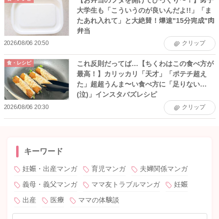
大学生も「こういうのが良いんだよ!!」「ま
たあれ入れて」と大絶賛！爆速"15分完成"肉
弁当
2026/08/06 20:50
クリップ
これ反則だってば…【ちくわはこの食べ方が
食・レシピ
最高！】カリッカリ「天才」「ポテチ超え
た」超超うんま〜い食べ方に「足りない…
(泣)」インスタバズレシピ
2026/08/06 20:30
クリップ
キーワード
妊娠・出産マンガ
育児マンガ
夫婦関係マンガ
義母・義父マンガ
ママ友トラブルマンガ
妊娠
出産
医療
ママの体験談