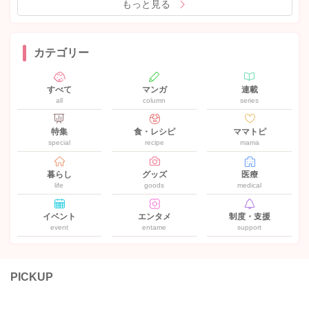
もっと見る
カテゴリー
すべて
マンガ
連載
all
column
series
特集
食・レシピ
ママトピ
special
recipe
mama
暮らし
グッズ
医療
life
goods
medical
イベント
エンタメ
制度・支援
event
entame
support
PICKUP