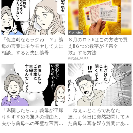
Promoted
「促進剤ならラクね…？」義
８月のロト6はこの方法で買
母の言葉にモヤモヤして夫に
え!!６つの数字が『完全一
相談。すると夫は義母
致』する方法
に…！？...
株式会社MURA
「退院したら…」義母が里帰
「ねぇ…ところであなた
りをすすめる驚きの理由と、
達…」休日に突然訪問してき
夫から義母への完璧な苦言
た義母→耳を疑う質問にあ
#...
然…！ ...