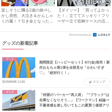
楽しそうに踊る2歳の娘⇒し
【ダイソー】「買ってよかっ
かし突然、大泣き＆かんしゃ
た！」立ててスッキリ！フリ
くの嵐！？引き金となった出
ーザー立て収納ケースの活用
来...
ア...
Recommended by
グッズの新着記事
グッズ
期間限定【ハッピーセット】8/7(金)発売！新
作おもちゃ第1弾を全部見せ「かわいすぎ
♡」「絶対行く！」
2026/08/06 11:00
クリップ
グッズ
「待望の“パーカー”再入荷」「"ブラック"は
在庫なくなりそう…」【ワークマン】結論→
不審者感を差し引いてもこの夏買う価値アリ