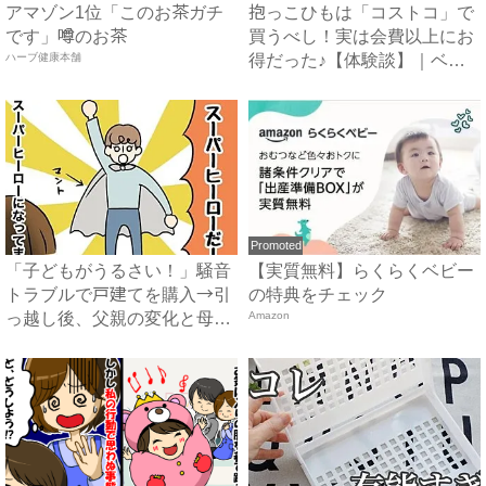
アマゾン1位「このお茶ガチ
抱っこひもは「コストコ」で
です」噂のお茶
買うべし！実は会費以上にお
ハーブ健康本舗
得だった♪【体験談】｜ベビ
ー...
Promoted
「子どもがうるさい！」騒音
【実質無料】らくらくベビー
トラブルで戸建てを購入→引
の特典をチェック
っ越し後、父親の変化と母親
Amazon
の...