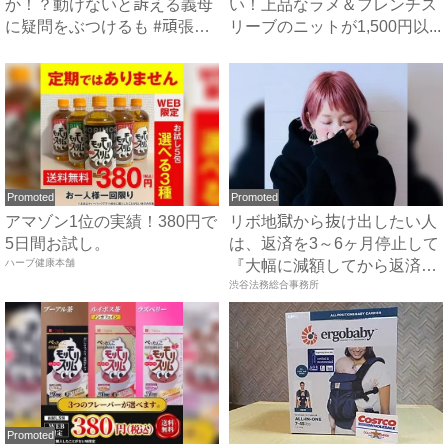
か！？動けないと訴える義母
い！上品なラメ＆フレンチス
に疑問をぶつけるも #頑張り
リーブのニットが1,500円以...
過...
Promoted
Promoted
アマゾン1位の実績！380円で
リボ地獄から抜け出したい人
5日間お試し。
は、返済を3～6ヶ月停止して
ハーブ健康本舗
『大幅に減額してから返済
す...
渋谷法務総合事務所
Promoted