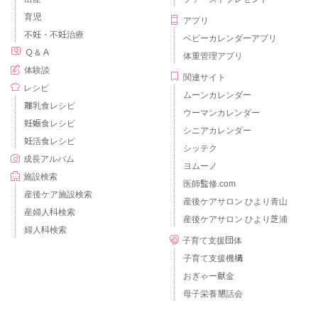
育児
アプリ
不妊・不妊治療
ベビーカレンダーアプリ
Ｑ＆Ａ
体重管理アプリ
体験談
関連サイト
レシピ
ムーンカレンダー
離乳食レシピ
ウーマンカレンダー
妊娠食レシピ
シニアカレンダー
妊活食レシピ
シッテク
成長アルバム
ヨムーノ
施設検索
医師監修.com
産後ケア施設検索
産後ケアサロン ひより青山
産婦人科検索
産後ケアサロン ひより芝浦
婦人科検索
子育て支援団体
子育て支援機構
おぎゃー献金
母子栄養懇話会