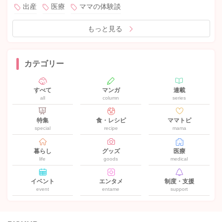
出産
医療
ママの体験談
もっと見る
カテゴリー
すべて
マンガ
連載
all
column
series
特集
食・レシピ
ママトピ
special
recipe
mama
暮らし
グッズ
医療
life
goods
medical
イベント
エンタメ
制度・支援
event
entame
support