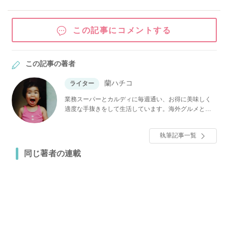
この記事にコメントする
この記事の著者
蘭ハチコ
ライター
業務スーパーとカルディに毎週通い、お得に美味しく
適度な手抜きをして生活しています。海外グルメとお
酒のおつまみには目がないwebライターです。「美味
しいものは人を幸せにする」と信じています。毎日が
執筆記事一覧
ちょっと幸せに過ごせる、お得で美味しい素敵なモノ
をご紹介します♪
同じ著者の連載