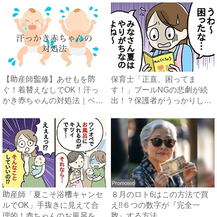
【助産師監修】あせもを防
保育士「正直、困ってま
ぐ！着替えなしでOK！汗っ
す！」プールNGの悲劇が続
かき赤ちゃんの対処法｜ベビ
出！？保護者がうっかりしが
ーカ...
ちな見...
Promoted
助産師「夏こそ浴槽キャンセ
８月のロト6はこの方法で買
ルでOK」手抜きに見えて合
え!!６つの数字が『完全一
理的！赤ちゃんのお風呂を時
致』する方法