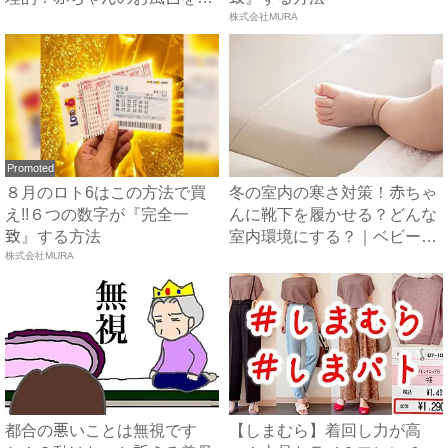
短...
株式会社MURA
Promoted
８月のロト6はこの方法で買
冬の室内の寒さ対策！赤ちゃ
え!!６つの数字が『完全一
んに靴下を履かせる？どんな
致』する方法
室内環境にする？｜ベビーカ
株式会社MURA
レ...
都合の悪いことは無視です
【しまむら】着回し力が高