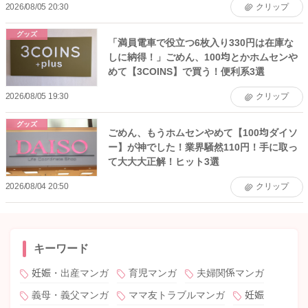
2026/08/05 20:30
クリップ
グッズ
「満員電車で役立つ6枚入り330円は在庫な
しに納得！」ごめん、100均とかホムセンや
めて【3COINS】で買う！便利系3選
2026/08/05 19:30
クリップ
グッズ
ごめん、もうホムセンやめて【100均ダイソ
ー】が神でした！業界騒然110円！手に取っ
て大大大正解！ヒット3選
2026/08/04 20:50
クリップ
キーワード
妊娠・出産マンガ
育児マンガ
夫婦関係マンガ
義母・義父マンガ
ママ友トラブルマンガ
妊娠