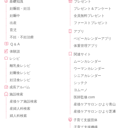
基礎知識
プレゼント
妊娠前・妊活
プレゼント＆アンケート
妊娠中
全員無料プレゼント
出産
ファーストプレゼント
育児
アプリ
不妊・不妊治療
ベビーカレンダーアプリ
Ｑ＆Ａ
体重管理アプリ
体験談
関連サイト
レシピ
ムーンカレンダー
離乳食レシピ
ウーマンカレンダー
妊娠食レシピ
シニアカレンダー
妊活食レシピ
シッテク
成長アルバム
ヨムーノ
施設検索
医師監修.com
産後ケア施設検索
産後ケアサロン ひより青山
産婦人科検索
産後ケアサロン ひより芝浦
婦人科検索
子育て支援団体
子育て支援機構