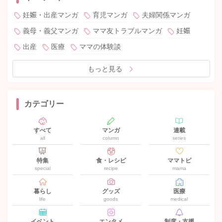
妊娠・出産マンガ
育児マンガ
夫婦関係マンガ
義母・義父マンガ
ママ友トラブルマンガ
妊娠
出産
医療
ママの体験談
もっと見る
カテゴリー
すべて
マンガ
連載
all
column
series
特集
食・レシピ
ママトピ
special
recipe
mama
暮らし
グッズ
医療
life
goods
medical
イベント
エンタメ
制度・支援