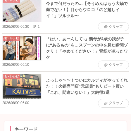
食・レシピ
今まで何だったの…【そうめんはもう大鍋で
茹でない！】目からウロコ「のど越しイ
イ！」ツルツル〜
2026/08/09 06:30
1
クリップ
「はい、あーんして♪」義母が4歳の我が子
食・レシピ
に“あるもの”を…スプーンの中を見た瞬間ゾ
クリ！「やめてください！」背筋が凍ったワ
ケ
2026/08/09 06:10
クリップ
食・レシピ
よっしゃ〜〜！ついにカルディがやってくれ
た！！火鍋専門店"元店員"もリピート買い
「これ、間違いない！」大納得3選
2026/08/09 06:00
クリップ
キーワード