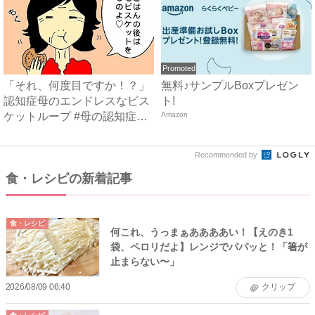
Promoted
「それ、何度目ですか！？」
無料♪サンプルBoxプレゼン
認知症母のエンドレスなビス
ト!
ケットループ #母の認知症
Amazon
介...
Recommended by
食・レシピの新着記事
食・レシピ
何これ、うっまぁああああい！【えのき1
袋、ペロリだよ】レンジでパパッと！「箸が
止まらない〜」
2026/08/09 06:40
クリップ