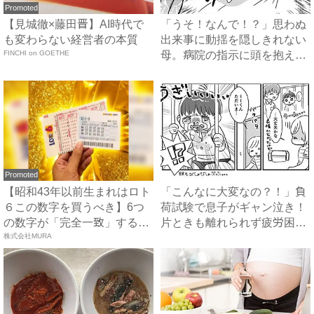
Promoted
【見城徹×藤田晋】AI時代で
「うそ！なんで！？」思わぬ
も変わらない経営者の本質
出来事に動揺を隠しきれない
FINCHI on GOETHE
母。病院の指示に頭を抱え…
...
Promoted
【昭和43年以前生まれはロト
「こんなに大変なの？！」負
６この数字を買うべき】6つ
荷試験で息子がギャン泣き！
の数字が「完全一致」する
片ときも離れられず疲労困ぱ
方...
株式会社MURA
い...