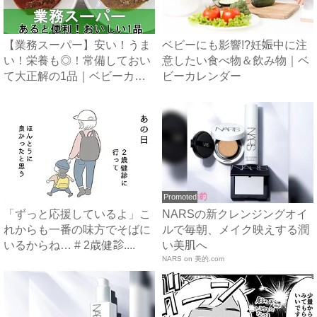
【業務スーパー】安い！うま
ベビーにも影響!?妊娠中に注
い！栄養も◎！常備しておい
意したい食べ物＆飲み物｜ベ
て大正解の1品｜ベビーカレ
ビーカレンダー
ン...
Promoted
「ずっと応援しているよ」こ
NARSの新クレンジングオイ
れからも一番の味方でそばに
ルで毎朝、メイク映えする潤
いるからね… # 2歳健診....
い美肌へ
NARS on 美的.com