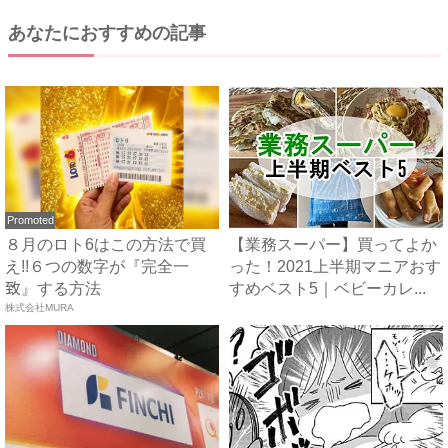
あなたにおすすめの記事
Promoted
８月のロト6はこの方法で買
【業務スーパー】買ってよか
え!!６つの数字が『完全一
った！2021上半期マニアおす
致』する方法
すめベスト5｜ベビーカレ...
株式会社MURA