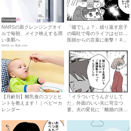
Promoted
NARSの新クレンジングオイ
「噓でしょ？」繰り返す息子
ルで毎朝、メイク映えする潤
の嘔吐で母のライフはゼロ…
い美肌へ
医師からの言葉に衝撃！ #
NARS on 美的.com
離...
【月齢別】離乳食のコツとヒ
「イラついてうんざりして
ントを教えます！｜ベビーカ
た」外面のいい夫に苛立つ
レンダー
妻。夫の変化に「離婚の決
意」が揺...