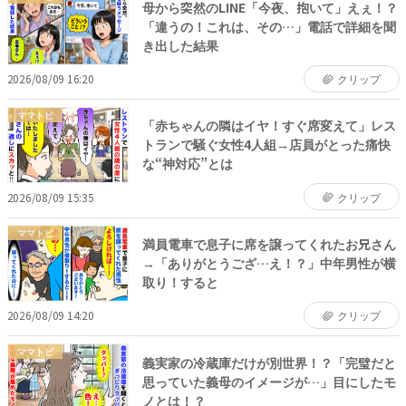
母から突然のLINE「今夜、抱いて」えぇ！？
「違うの！これは、その…」電話で詳細を聞
き出した結果
2026/08/09 16:20
クリップ
ママトピ
「赤ちゃんの隣はイヤ！すぐ席変えて」レス
トランで騒ぐ女性4人組→店員がとった痛快
な“神対応”とは
2026/08/09 15:35
クリップ
ママトピ
満員電車で息子に席を譲ってくれたお兄さん
→「ありがとうござ…え！？」中年男性が横
取り！すると
2026/08/09 14:20
クリップ
ママトピ
義実家の冷蔵庫だけが別世界！？「完璧だと
思っていた義母のイメージが…」目にしたモ
ノとは！？