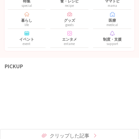
特集
食・レシピ
ママトピ
special
recipe
mama
暮らし
グッズ
医療
life
goods
medical
イベント
エンタメ
制度・支援
event
entame
support
PICKUP
クリップした記事