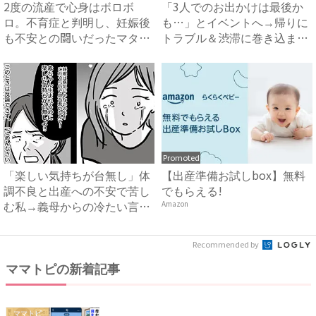
2度の流産で心身はボロボ
「3人でのお出かけは最後か
ロ。不育症と判明し、妊娠後
も…」とイベントへ→帰りに
も不安との闘いだったマタニ
トラブル＆渋滞に巻き込ま
ティ...
れ、...
Promoted
「楽しい気持ちが台無し」体
【出産準備お試しbox】無料
調不良と出産への不安で苦し
でもらえる!
む私→義母からの冷たい言葉
Amazon
に...
Recommended by
ママトピの新着記事
ママトピ