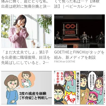
痛みに弱く、超ビビりな私。
くて焦った私は…？【体験
出産は絶対に無痛分娩と決め
談】｜ベビーカレンダー
て...
Promoted
「まだ大丈夫でしょ」第1子
GOETHEとFINCHIがタッグを
を出産後に職場復帰。妊活を
組み、新メディアを創設
先延ばしにしていると、2人
FINCHI on GOETHE
目...