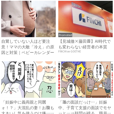
Promoted
自覚していない人ほど要注
【見城徹×藤田晋】AI時代で
意！ママの大敵「冷え」の原
も変わらない経営者の本質
因と対策｜ベビーカレンダー
FINCHI on GOETHE
「妊娠中に義両親と同居
「誰の面談だっけ…」妊娠
ォ！？」大混乱の妻！お腹も
中、子育て支援の面談でモヤ
大きいし気を使うのは嫌…⇒
ッと…⇒疑問が残る、職員の