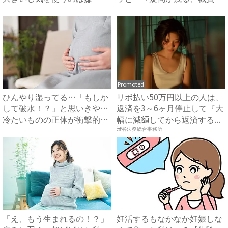
思い切...
まさ...
Promoted
ひんやり湿ってる…「もしか
リボ払い50万円以上の人は、
して破水！？」と思いきや…
返済を3～6ヶ月停止して『大
冷たいものの正体が衝撃的す
幅に減額してから返済する...
ぎ...
渋谷法務総合事務所
「え、もう生まれるの！？」
妊活するもなかなか妊娠しな