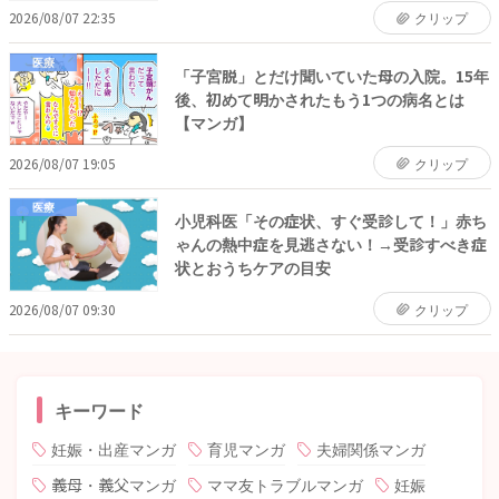
2026/08/07 22:35
クリップ
医療
「子宮脱」とだけ聞いていた母の入院。15年
後、初めて明かされたもう1つの病名とは
【マンガ】
2026/08/07 19:05
クリップ
医療
小児科医「その症状、すぐ受診して！」赤ち
ゃんの熱中症を見逃さない！→受診すべき症
状とおうちケアの目安
2026/08/07 09:30
クリップ
キーワード
妊娠・出産マンガ
育児マンガ
夫婦関係マンガ
義母・義父マンガ
ママ友トラブルマンガ
妊娠