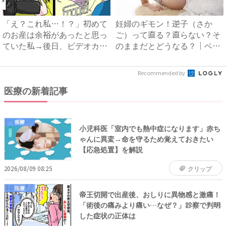
「え？これ私…！？」初めて
妊婦のギモン！逆子（さか
のお産は余裕があったと思っ
ご）って直る？直らない？そ
ていた私→後日、ビデオカメ
のままだとどうなる？｜ベビ
ラ...
ーカ...
Recommended by
医療の新着記事
医療
小児科医「室内でも熱中症になります」赤ち
ゃんに異変→命を守るため覚えておきたい
【応急処置】を解説
2026/08/09 08:25
クリップ
医療
帝王切開で出産後、おしりに異物感と激痛！
「術後の痛みより痛い…なぜ？」診察で判明
した症状の正体は