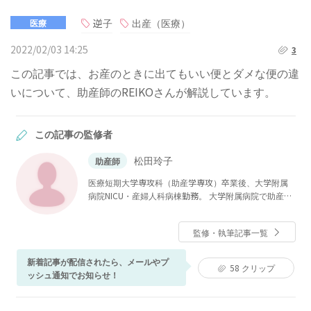
逆子
出産（医療）
医療
2022/02/03 14:25
3
この記事では、お産のときに出てもいい便とダメな便の違
いについて、助産師のREIKOさんが解説しています。
この記事の監修者
松田玲子
助産師
医療短期大学専攻科（助産学専攻）卒業後、大学附属
病院NICU・産婦人科病棟勤務。 大学附属病院で助産師
をしながら、私立大学大学院医療看護学研究科修士課
程修了。その後、私立大学看護学部母性看護学助教を
監修・執筆記事一覧
経て、現在ベビーカレンダーで医療系の記事執筆・監
修に携わる。
新着記事が配信されたら、メールやプ
58
クリップ
ッシュ通知でお知らせ！