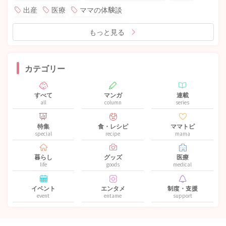
出産
医療
ママの体験談
もっと見る
カテゴリー
すべて
マンガ
連載
all
column
series
特集
食・レシピ
ママトピ
special
recipe
mama
暮らし
グッズ
医療
life
goods
medical
イベント
エンタメ
制度・支援
event
entame
support