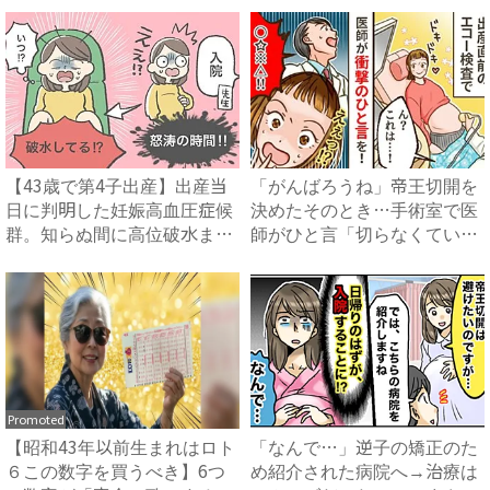
【43歳で第4子出産】出産当
「がんばろうね」帝王切開を
日に判明した妊娠高血圧症候
決めたそのとき…手術室で医
群。知らぬ間に高位破水ま
師がひと言「切らなくてい
で...
い」...
Promoted
【昭和43年以前生まれはロト
「なんで…」逆子の矯正のた
６この数字を買うべき】6つ
め紹介された病院へ→治療は