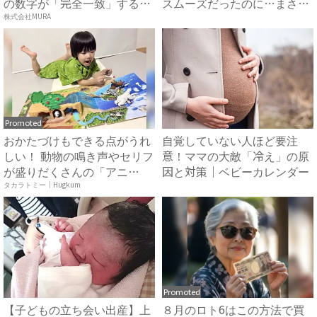
の数字が「完全一致」する
スムーズだったのに…まさか
方...
入...
株式会社MURA
Promoted
おかたづけもできる点がうれ
自覚していない人ほど要注
しい！ 動物の鳴き声やセリフ
意！ママの大敵「冷え」の原
が盛りだくさんの「アニ
因と対策｜ベビーカレンダー
ア ...
タカラトミー｜Hugkum
Promoted
【子どもの立ち会い出産】上
８月のロト6はこの方法で買