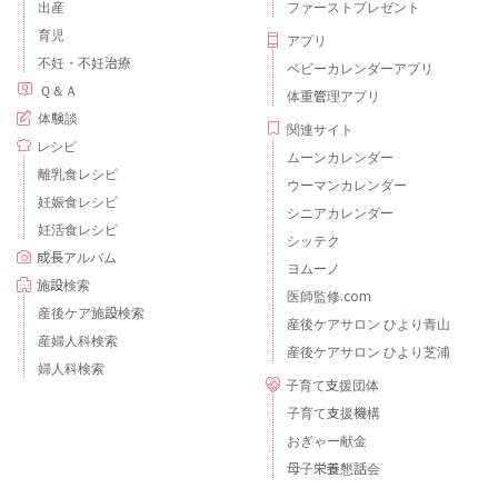
出産
ファーストプレゼント
育児
アプリ
不妊・不妊治療
ベビーカレンダーアプリ
Ｑ＆Ａ
体重管理アプリ
体験談
関連サイト
レシピ
ムーンカレンダー
離乳食レシピ
ウーマンカレンダー
妊娠食レシピ
シニアカレンダー
妊活食レシピ
シッテク
成長アルバム
ヨムーノ
施設検索
医師監修.com
産後ケア施設検索
産後ケアサロン ひより青山
産婦人科検索
産後ケアサロン ひより芝浦
婦人科検索
子育て支援団体
子育て支援機構
おぎゃー献金
母子栄養懇話会