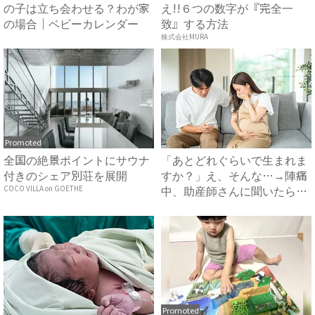
の子は立ち会わせる？わが家
え!!６つの数字が『完全一
の場合｜ベビーカレンダー
致』する方法
株式会社MURA
Promoted
全国の絶景ポイントにサウナ
「あとどれぐらいで生まれま
付きのシェア別荘を展開
すか？」え、そんな…→陣痛
中、助産師さんに聞いたら衝
COCO VILLA on GOETHE
撃...
Promoted