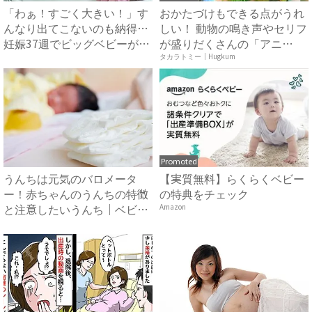
「わぁ！すごく大きい！」す
おかたづけもできる点がうれ
んなり出てこないのも納得…
しい！ 動物の鳴き声やセリフ
妊娠37週でビッグベビーが
が盛りだくさんの「アニ
誕...
ア ...
タカラトミー｜Hugkum
Promoted
うんちは元気のバロメータ
【実質無料】らくらくベビー
ー！赤ちゃんのうんちの特徴
の特典をチェック
と注意したいうんち｜ベビー
Amazon
カレ...