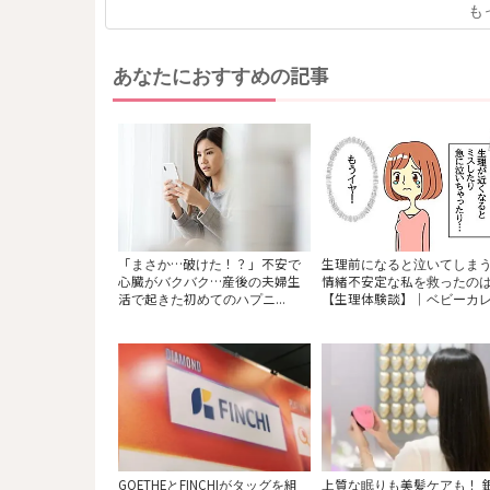
も
あなたにおすすめの記事
「まさか…破けた！？」不安で
生理前になると泣いてしま
心臓がバクバク…産後の夫婦生
情緒不安定な私を救ったの
活で起きた初めてのハプニ...
【生理体験談】｜ベビーカレ.
GOETHEとFINCHIがタッグを組
上質な眠りも美髪ケアも！ 