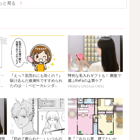
っと見る
う…
「えっ？肌荒れにも効くの？」
特別な名入れギフトも！ 銀座で
は
駆け込んだ皮膚科ですすめられ
選ぶReFaの上質ケア
..
たのは…｜ベビーカレンダ...
PR(ReFa GINZA on CREA)
銀座
「初めて断られた…」いつもの
妻「これなら家、建てたいか