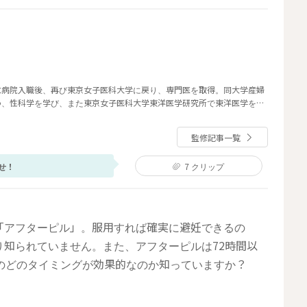
立病院入職後、再び東京女子医科大学に戻り、専門医を取得。同大学産婦
つ、性科学を学び、また東京女子医科大学東洋医学研究所で東洋医学を学
にて、こまがた医院を開業。著書に『子宮内膜症は自分で治せる（マキノ出
は聞けない不調」の治し方（KADOKAWA）』。
監修記事一覧
せ！
7
クリップ
「アフターピル」。服用すれば確実に避妊できるの
知られていません。また、アフターピルは72時間以
間のどのタイミングが効果的なのか知っていますか？