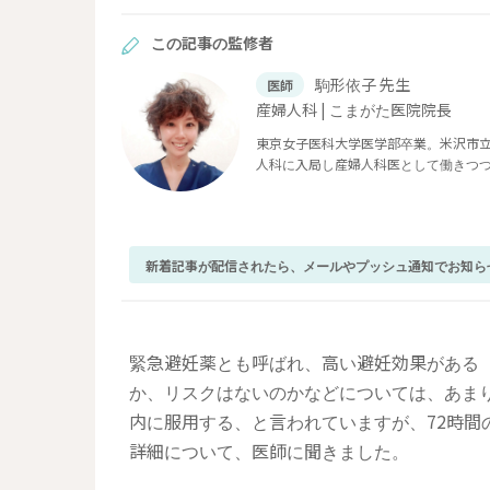
この記事の監修者
駒形依子 先生
医師
産婦人科 | こまがた医院院長
東京女子医科大学医学部卒業。米沢市
人科に入局し産婦人科医として働きつ
ぶ。2019年１月に地元山形県米沢市
版）』『膣の女子力～女医が教える「人に
新着記事が配信されたら、メールやプッシュ通知でお知ら
緊急避妊薬とも呼ばれ、高い避妊効果がある
か、リスクはないのかなどについては、あまり
内に服用する、と言われていますが、72時
詳細について、医師に聞きました。