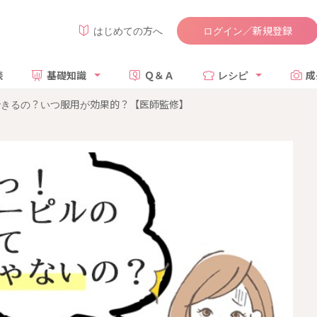
ログイン／新規登録
はじめての方へ
談
基礎知識
Ｑ＆Ａ
レシピ
成
できるの？いつ服用が効果的？【医師監修】