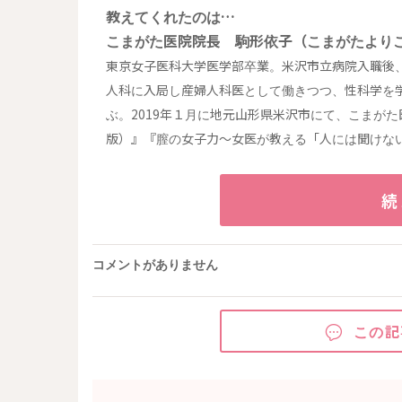
教えてくれたのは…
こまがた医院院長 駒形依子（こまがたより
東京女子医科大学医学部卒業。米沢市立病院入職後
人科に入局し産婦人科医として働きつつ、性科学を
ぶ。2019年１月に地元山形県米沢市にて、こまが
版）』『膣の女子力～女医が教える「人には聞けない不
続
コメントがありません
この記