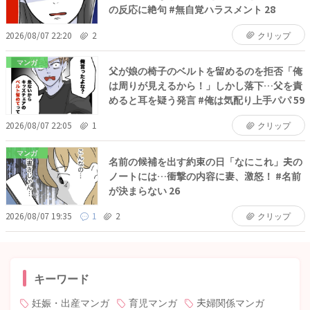
の反応に絶句 #無自覚ハラスメント 28
2026/08/07 22:20
2
クリップ
マンガ
父が娘の椅子のベルトを留めるのを拒否「俺
は周りが見えるから！」しかし落下…父を責
めると耳を疑う発言 #俺は気配り上手パパ 59
2026/08/07 22:05
1
クリップ
マンガ
名前の候補を出す約束の日「なにこれ」夫の
ノートには…衝撃の内容に妻、激怒！ #名前
が決まらない 26
2026/08/07 19:35
1
2
クリップ
キーワード
妊娠・出産マンガ
育児マンガ
夫婦関係マンガ