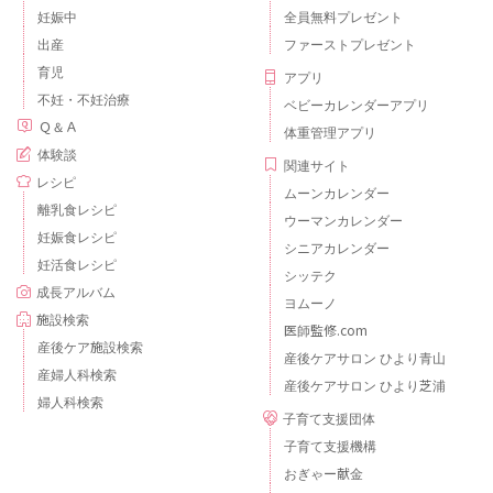
妊娠中
全員無料プレゼント
出産
ファーストプレゼント
育児
アプリ
不妊・不妊治療
ベビーカレンダーアプリ
Ｑ＆Ａ
体重管理アプリ
体験談
関連サイト
レシピ
ムーンカレンダー
離乳食レシピ
ウーマンカレンダー
妊娠食レシピ
シニアカレンダー
妊活食レシピ
シッテク
成長アルバム
ヨムーノ
施設検索
医師監修.com
産後ケア施設検索
産後ケアサロン ひより青山
産婦人科検索
産後ケアサロン ひより芝浦
婦人科検索
子育て支援団体
子育て支援機構
おぎゃー献金