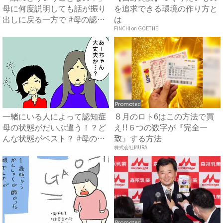
母に何度説明しても話が振り
を追求できる環境の作り方と
出しに戻る一方で #母の認
は
知...
FINCHI on GOETHE
Promoted
一緒にいる人によって認知症
８月のロト6はこの方法で買
母の状態がだいぶ違う！？ど
え!!６つの数字が『完全一
んな状態がベスト？ #母の
致』する方法
認...
株式会社MURA
Promoted