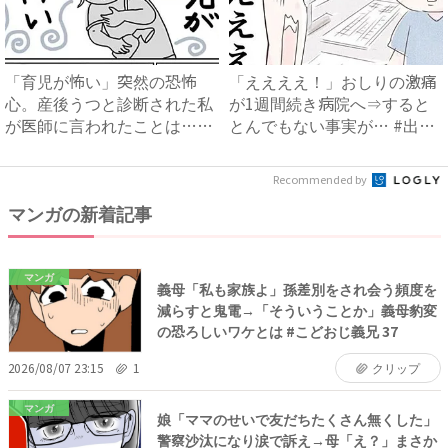
「育児が怖い」突然の恐怖
「ええええ！」おしりの激痛
心。産後うつと診断された私
が1週間続き病院へ⇒すると
が医師に言われたことは…｜
とんでもない事実が… #出
ベビ...
産...
Recommended by
マンガの新着記事
マンガ
義母「私も家族よ」孫差別をされ会う頻度を
減らすと鬼電→「そういうことか」義母豹変
の恐ろしいワケとは #こどおじ義兄 37
2026/08/07 23:15
1
クリップ
マンガ
娘「ママのせいで友だちたくさん無くした」
警察沙汰になり涙で訴え→母「え？」まさか