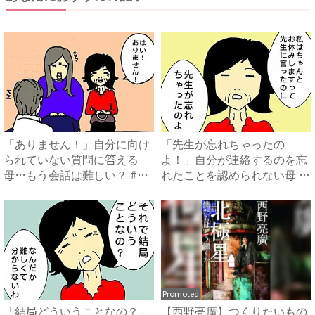
「ありません！」自分に向け
「先生が忘れちゃったの
られていない質問に答える
よ！」自分が連絡するのを忘
母…もう会話は難しい？ #母
れたことを認められない母 #
の...
母の...
Promoted
「結局どういうことなの？」
【西野亮廣】つくりたいもの