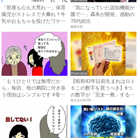
「部屋も心も大荒れ…」保育
「気になっていた認知機能が
園児がストレスで大暴れ？牛
菌で…」森永が開発。感動の
乳やおもちゃを投げたワケ
70代続出
#...
森永乳業
Promoted
「もうひとりでは無理だか
【昭和43年以前生まれはロト
ら」毎回、母の病院に付き添
６この数字を買うべき】6つ
う理由はシンプルです #母の
の数字が「完全一致」する
認...
方...
株式会社MURA