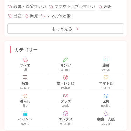
義母・義父マンガ
ママ友トラブルマンガ
妊娠
出産
医療
ママの体験談
もっと見る
カテゴリー
すべて
マンガ
連載
all
column
series
特集
食・レシピ
ママトピ
special
recipe
mama
暮らし
グッズ
医療
life
goods
medical
イベント
エンタメ
制度・支援
event
entame
support