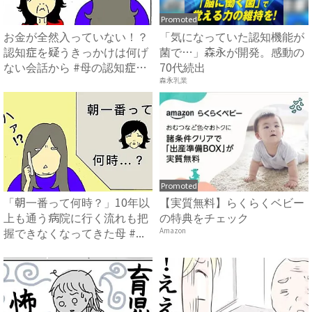
Promoted
お金が全然入っていない！？
「気になっていた認知機能が
認知症を疑うきっかけは何げ
菌で…」森永が開発。感動の
ない会話から #母の認知症
70代続出
介...
森永乳業
Promoted
「朝一番って何時？」10年以
【実質無料】らくらくベビー
上も通う病院に行く流れも把
の特典をチェック
握できなくなってきた母 #...
Amazon