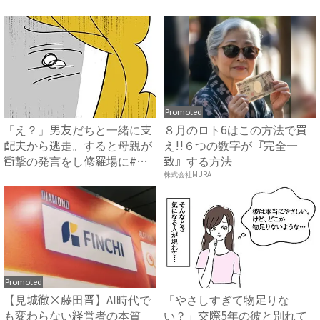
ペ...
が！一...
Promoted
「え？」男友だちと一緒に支
８月のロト6はこの方法で買
配夫から逃走。すると母親が
え!!６つの数字が『完全一
衝撃の発言をし修羅場に#ハ
致』する方法
イ...
株式会社MURA
Promoted
【見城徹×藤田晋】AI時代で
「やさしすぎて物足りな
も変わらない経営者の本質
い？」交際5年の彼と別れて