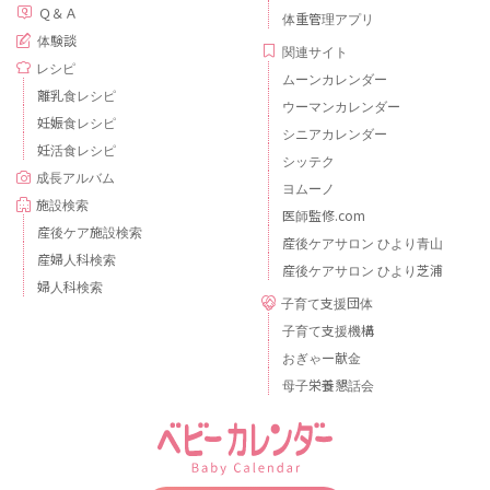
Ｑ＆Ａ
体重管理アプリ
体験談
関連サイト
レシピ
ムーンカレンダー
離乳食レシピ
ウーマンカレンダー
妊娠食レシピ
シニアカレンダー
妊活食レシピ
シッテク
成長アルバム
ヨムーノ
施設検索
医師監修.com
産後ケア施設検索
産後ケアサロン ひより青山
産婦人科検索
産後ケアサロン ひより芝浦
婦人科検索
子育て支援団体
子育て支援機構
おぎゃー献金
母子栄養懇話会