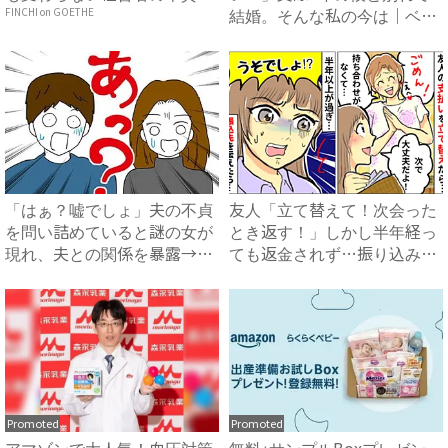
結婚。そんな私の今は｜ベビ
FINCHI on GOETHE
ーカレ...
「はぁ？嘘でしょ」夫の不貞
友人「立て替えて！次会った
を問い詰めていると謎の女が
とき返す！」しかし半年経っ
現れ、夫との関係を暴露→衝
ても返金されず…振り込み先
撃...
を...
Promoted
Promoted
アマゾンで大人気！血圧対策
無料♪サンプルBoxプレゼン