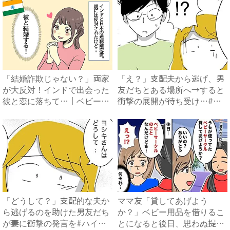
「結婚詐欺じゃない？」両家
「え？」支配夫から逃げ、男
が大反対！インドで出会った
友だちとある場所へ→すると
彼と恋に落ちて…｜ベビーカ
衝撃の展開が待ち受け…#ハ
レ...
イ...
「どうして？」支配的な夫か
ママ友「貸してあげよう
ら逃げるのを助けた男友だち
か？」ベビー用品を借りるこ
が妻に衝撃の発言を#ハイス
とになると後日、思わぬ提案