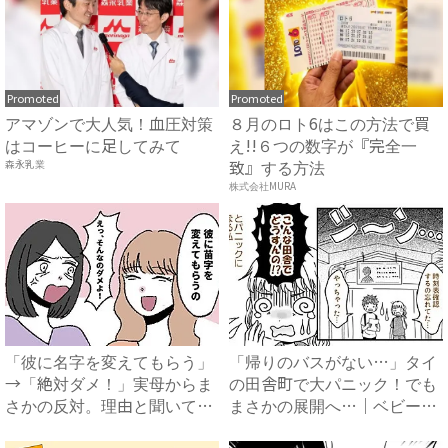
Promoted
Promoted
アマゾンで大人気！血圧対策
８月のロト6はこの方法で買
はコーヒーに足してみて
え!!６つの数字が『完全一
致』する方法
森永乳業
株式会社MURA
「彼に名字を変えてもらう」
「帰りのバスがない…」タイ
→「絶対ダメ！」実母からま
の田舎町で大パニック！でも
さかの反対。理由と聞いてみ
まさかの展開へ…｜ベビーカ
る...
レ...