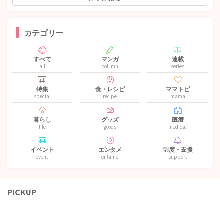
カテゴリー
すべて
マンガ
連載
all
column
series
特集
食・レシピ
ママトピ
special
recipe
mama
暮らし
グッズ
医療
life
goods
medical
イベント
エンタメ
制度・支援
event
entame
support
PICKUP