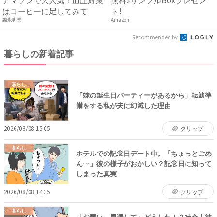
はコーヒーに足してみて
ト!
森永乳業
Amazon
Recommended by
暮らしの新着記事
暮らし
「妹の誕生日パーティーがあるから」転勤準
備をする私が夫に幻滅した理由
2026/08/08 15:05
クリップ
暮らし
ホテルでの記念日デート中。「ちょっとごめ
ん…」彼の様子がおかしい？記念日に知って
しまった真実
2026/08/08 14:35
クリップ
暮らし
「お願い、早退して」どうした！？社会人彼