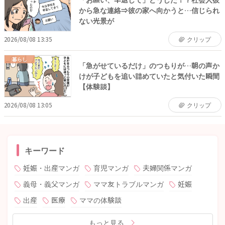
から急な連絡⇒彼の家へ向かうと…信じられ
ない光景が
2026/08/08 13:35
クリップ
暮らし
「急がせているだけ」のつもりが…朝の声か
けが子どもを追い詰めていたと気付いた瞬間
【体験談】
2026/08/08 13:05
クリップ
キーワード
妊娠・出産マンガ
育児マンガ
夫婦関係マンガ
義母・義父マンガ
ママ友トラブルマンガ
妊娠
出産
医療
ママの体験談
もっと見る