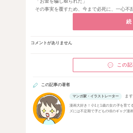
「お金を騙し取られた」
その事実を覆すため、今まで必死に、一心不
続
コメントがありません
この記
この記事の著者
ま
マンガ家・イラストレーター
漫画大好き！小1と1歳の女の子を育てる3
ズには不定期で子どもの頃のギャグ漫