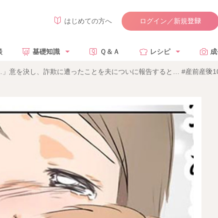
ログイン／新規登録
はじめての方へ
談
基礎知識
Ｑ＆Ａ
レシピ
成
」意を決し、詐欺に遭ったことを夫についに報告すると… #産前産後10