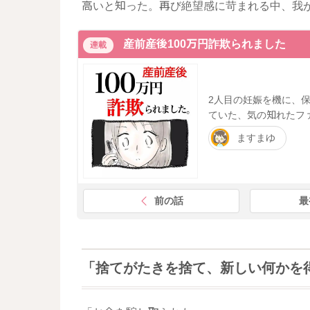
高いと知った。再び絶望感に苛まれる中、我
産前産後100万円詐欺られました
連載
2人目の妊娠を機に、
ていた、気の知れたフ
ますまゆ
前の話
最
「捨てがたきを捨て、新しい何かを