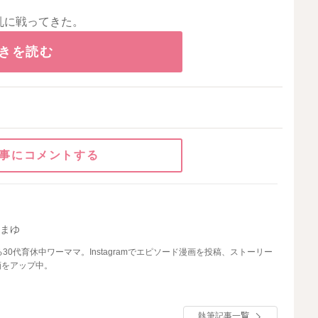
乱に戦ってきた。
きを読む
事にコメントする
すまゆ
0代育休中ワーママ。Instagramでエピソード漫画を投稿、ストーリー
画をアップ中。
執筆記事一覧