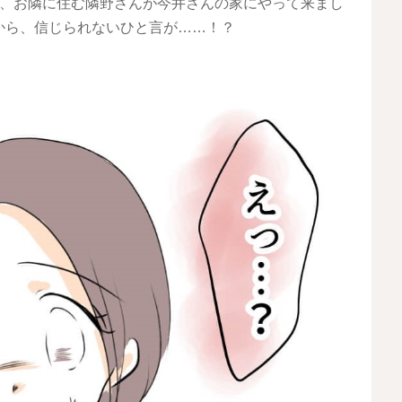
後、お隣に住む隣野さんが今井さんの家にやって来まし
から、信じられないひと言が……！？