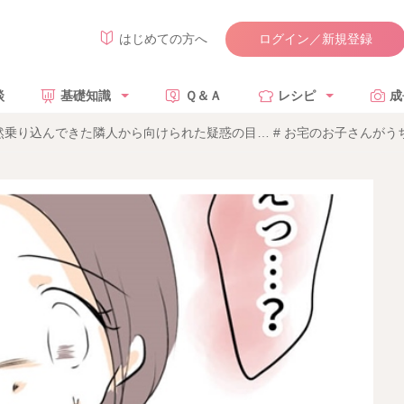
ログイン／新規登録
はじめての方へ
談
基礎知識
Ｑ＆Ａ
レシピ
成
乗り込んできた隣人から向けられた疑惑の目… # お宅のお子さんがうち