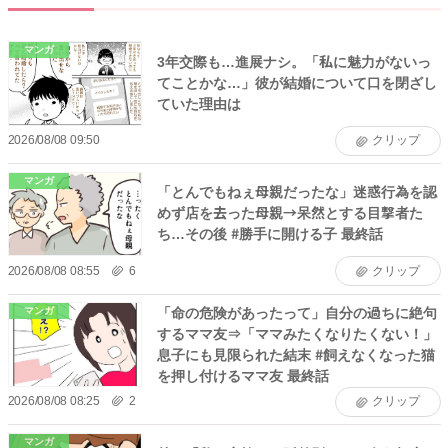
マンガ
3年交際も…進展ナシ。「私に魅力がないっ
てことかな…」彼が結婚について口を閉ざし
ていた理由は
2026/08/08 09:50
クリップ
マンガ
「とんでもねぇ母親だったな」迷惑行為を認
めず店を去った母親→呆然とする目撃者た
ち…その後 #勝手に開ける子 最終話
2026/08/08 08:55
6
クリップ
「命の危険があったって」自分の過ちに絶句
マンガ
するママ友⇒「ママみたくなりたくない！」
息子にも見限られた結末 #飼えなくなった猫
を押し付けるママ友 最終話
2026/08/08 08:25
2
クリップ
マンガ