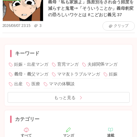
義母「私も家族よ」孫差別をされ会う頻度を
減らすと鬼電→「そういうことか」義母豹変
の恐ろしいワケとは #こどおじ義兄 37
2026/08/07 23:15
3
クリップ
キーワード
妊娠・出産マンガ
育児マンガ
夫婦関係マンガ
義母・義父マンガ
ママ友トラブルマンガ
妊娠
出産
医療
ママの体験談
もっと見る
カテゴリー
すべて
マンガ
連載