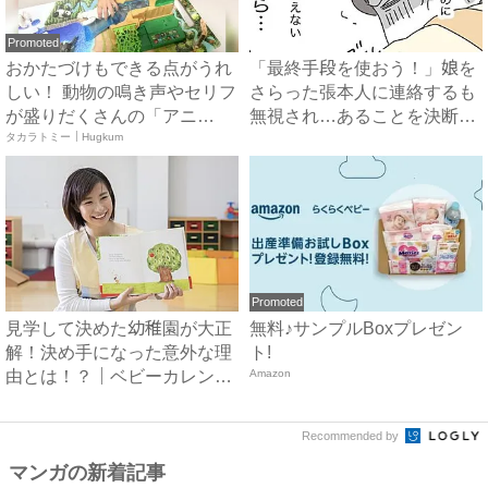
Promoted
おかたづけもできる点がうれ
「最終手段を使おう！」娘を
しい！ 動物の鳴き声やセリフ
さらった張本人に連絡するも
が盛りだくさんの「アニ
無視され…あることを決断！
ア ...
タカラトミー｜Hugkum
...
Promoted
見学して決めた幼稚園が大正
無料♪サンプルBoxプレゼン
解！決め手になった意外な理
ト!
由とは！？｜ベビーカレンダ
Amazon
ー
Recommended by
マンガの新着記事