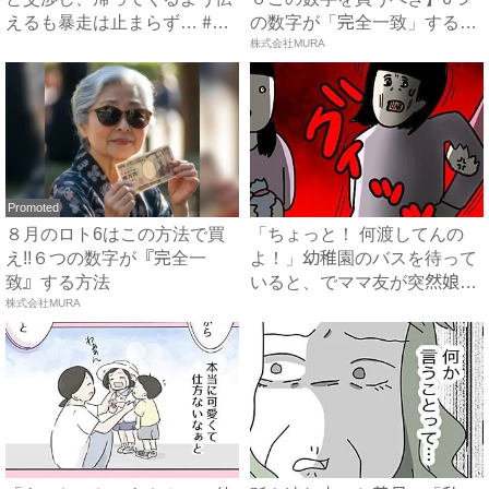
えるも暴走は止まらず… #
の数字が「完全一致」する
拐...
方...
株式会社MURA
Promoted
８月のロト6はこの方法で買
「ちょっと！ 何渡してんの
え!!６つの数字が『完全一
よ！」幼稚園のバスを待って
致』する方法
いると、でママ友が突然娘に
株式会社MURA
詰...