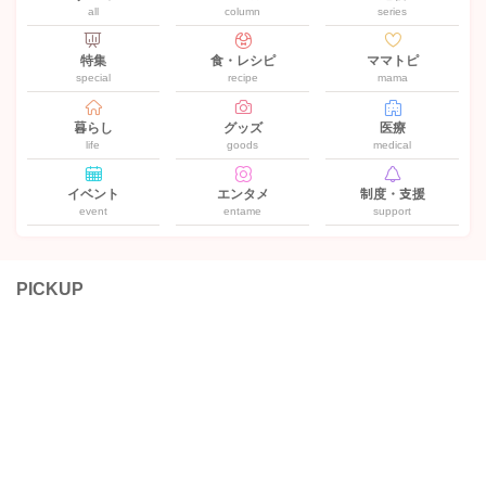
all
column
series
特集
食・レシピ
ママトピ
special
recipe
mama
暮らし
グッズ
医療
life
goods
medical
イベント
エンタメ
制度・支援
event
entame
support
PICKUP