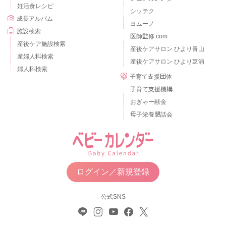
妊活食レシピ
シッテク
成長アルバム
ヨムーノ
施設検索
医師監修.com
産後ケア施設検索
産後ケアサロン ひより青山
産婦人科検索
産後ケアサロン ひより芝浦
婦人科検索
子育て支援団体
子育て支援機構
おぎゃー献金
母子栄養懇話会
ログイン／新規登録
公式SNS