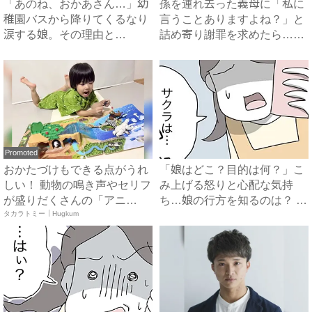
「あのね、おかあさん…」幼
孫を連れ去った義母に「私に
稚園バスから降りてくるなり
言うことありますよね？」と
涙する娘。その理由と
詰め寄り謝罪を求めたら…
は…！？...
#...
Promoted
おかたづけもできる点がうれ
「娘はどこ？目的は何？」こ
しい！ 動物の鳴き声やセリフ
み上げる怒りと心配な気持
が盛りだくさんの「アニ
ち…娘の行方を知るのは？ #
ア ...
タカラトミー｜Hugkum
拐...