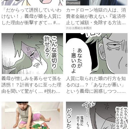
Promoted
「だからって誘拐していいわ
カードローン地獄の人は、消
けない！」義母が娘を人質に
費者金融が教えない『返済停
した理由が衝撃すぎて… #
止して減額・免除する方法』
拐...
で...
渋谷法務総合事務所
義母が憎しみを募らせて孫を
人質に取られた娘の行方を知
誘拐！？計画するに至った理
るのは…？「あなたが悪い」
由を聞いて驚がく… #拐わ
という義母に困惑しつつ…
れ...
#...