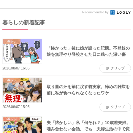
早...
Recommended by
暮らしの新着記事
暮らし
「怖かった」後に娘が語った記憶。不登校の
娘を無理やり登校させた日に残った深い傷
2026/08/07 16:05
クリップ
暮らし
取り皿の汁を鍋に戻す義実家。締めの雑炊を
前に私が食べられなくなったワケ
2026/08/07 15:05
クリップ
暮らし
夫「懐かしい」私「何それ？」10歳差夫婦。
噛み合わない会話。でも…夫婦生活の中で変