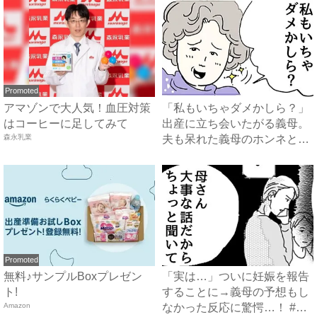
Promoted
アマゾンで大人気！血圧対策
「私もいちゃダメかしら？」
はコーヒーに足してみて
出産に立ち会いたがる義母。
森永乳業
夫も呆れた義母のホンネと
は…...
Promoted
無料♪サンプルBoxプレゼン
「実は…」ついに妊娠を報告
ト!
することに→義母の予想もし
Amazon
なかった反応に驚愕…！ #