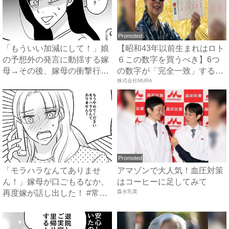
Promoted
「もういい加減にして！」娘
【昭和43年以前生まれはロト
の予想外の発言に動揺する嫁
６この数字を買うべき】6つ
母→その後、嫁母の衝撃行動
の数字が「完全一致」する
で...
方...
株式会社MURA
Promoted
「モラハラなんてありませ
アマゾンで大人気！血圧対策
ん！」嫁母が口ごもるなか、
はコーヒーに足してみて
再度嫁が話し出した！ #常識
森永乳業
知...