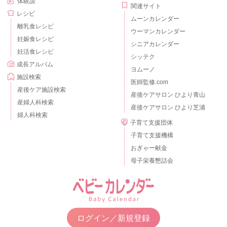
体験談
関連サイト
レシピ
ムーンカレンダー
離乳食レシピ
ウーマンカレンダー
妊娠食レシピ
シニアカレンダー
妊活食レシピ
シッテク
成長アルバム
ヨムーノ
施設検索
医師監修.com
産後ケア施設検索
産後ケアサロン ひより青山
産婦人科検索
産後ケアサロン ひより芝浦
婦人科検索
子育て支援団体
子育て支援機構
おぎゃー献金
母子栄養懇話会
ログイン／新規登録