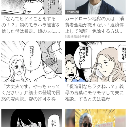
Promoted
「なんてヒドイことをする
カードローン地獄の人は、消
の！？」娘のモラハラ被害を
費者金融が教えない『返済停
信じた母は暴走。娘の夫に電
止して減額・免除する方法』
話を...
で...
渋谷法務総合事務所
「大丈夫です。やっちゃって
「促進剤ならラクね…？」義
ください」弁護士の登場で困
母の言葉にモヤモヤして夫に
惑の嫁両親。嫁の許可を得た
相談。すると夫は義母
母...
に…！？...