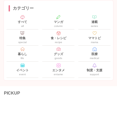
カテゴリー
すべて
マンガ
連載
all
column
series
特集
食・レシピ
ママトピ
special
recipe
mama
暮らし
グッズ
医療
life
goods
medical
イベント
エンタメ
制度・支援
event
entame
support
PICKUP