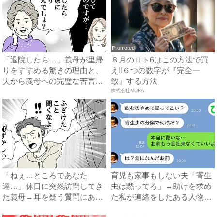
Promoted
「退院したら…」義母が里帰
８月のロト6はこの方法で買
りをすすめる驚きの理由と、
え!!６つの数字が『完全一
夫から義母への完璧な苦言
致』する方法
#...
株式会社MURA
「ねぇ…ところであなた
育児も家事もしない夫「寄生
達…」休日に突然訪問してき
虫は黙ってろ」→助けを求め
た義母→耳を疑う質問にあ
た私が連絡をしたある人物と
然…！ ...
は...