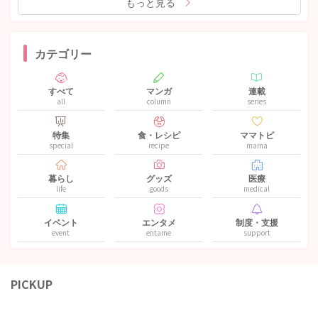
もっと見る
カテゴリー
すべて
マンガ
連載
all
column
series
特集
食・レシピ
ママトピ
special
recipe
mama
暮らし
グッズ
医療
life
goods
medical
イベント
エンタメ
制度・支援
event
entame
support
PICKUP