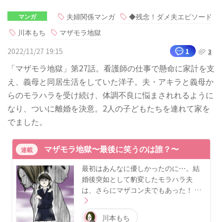
夫婦関係マンガ
◆残念！ダメ夫エピソード
マンガ
川本もち
マザモラ地獄
2022/11/27 19:15
1
3
「マザモラ地獄」第27話。看護師の仕事で懸命に家計を支
え、義母と同居生活をしていた洋子。夫・アキラと義母か
らのモラハラを受け続け、体調不良に悩まされれるように
なり、ついに離婚を決意。2人の子どもたちを連れて家を
でました。
マザモラ地獄〜最後に笑うのは誰？〜
連載
最初はあんなに優しかったのに⋯。結
婚後突如として豹変したモラハラ夫
は、さらにマザコン夫でもあった！ …
川本もち