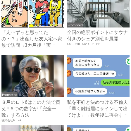
Promoted
「え…ずっと思ってた
全国の絶景ポイントにサウナ
の…？」出産した友人宅へ家
付きのシェア別荘を展開
族で訪問→3カ月後「実
COCO VILLA on GOETHE
は…」友人か...
Promoted
８月のロト6はこの方法で買
私を不妊と決めつける不倫夫
え!!６つの数字が『完全一
「早く離婚届にサインして出
致』する方法
てけよ」→数年後に再会する
と...
株式会社MURA