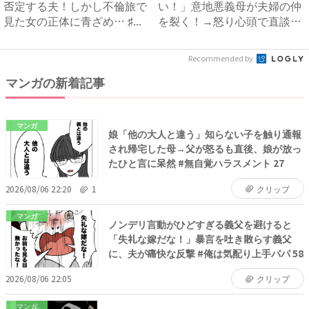
否定する夫！しかし不倫旅で
い！」意地悪義母が夫婦の仲
見た女の正体に青ざめ… ♯...
を裂く！→怒り心頭で直談判
したら...
Recommended by
マンガの新着記事
マンガ
娘「他の大人と違う」知らない子を触り通報
され帰宅した母→父が怒るも直後、娘が放っ
たひと言に呆然 #無自覚ハラスメント 27
2026/08/06 22:20
1
クリップ
マンガ
ノンデリ言動がひどすぎる義父を避けると
「失礼な嫁だな！」暴言を吐き散らす義父
に、夫が痛快な反撃 #俺は気配り上手パパ 58
2026/08/06 22:05
クリップ
マンガ