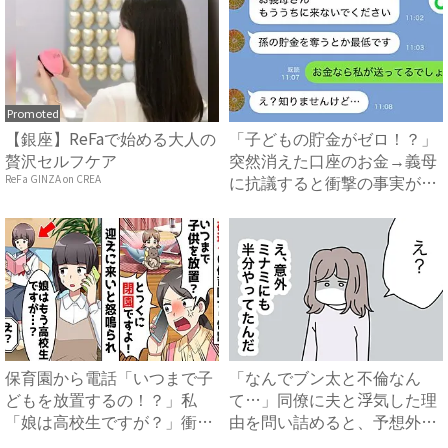
Promoted
【銀座】ReFaで始める大人の
「子どもの貯金がゼロ！？」
贅沢セルフケア
突然消えた口座のお金→義母
に抗議すると衝撃の事実が判
ReFa GINZA on CREA
明...
保育園から電話「いつまで子
「なんでブン太と不倫なん
どもを放置するの！？」私
て…」同僚に夫と浮気した理
「娘は高校生ですが？」衝撃
由を問い詰めると、予想外の
の事...
返答...