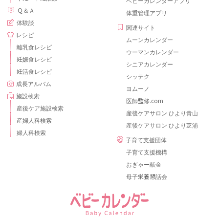
ベビーカレンダーアプリ
Ｑ＆Ａ
体重管理アプリ
体験談
関連サイト
レシピ
ムーンカレンダー
離乳食レシピ
ウーマンカレンダー
妊娠食レシピ
シニアカレンダー
妊活食レシピ
シッテク
成長アルバム
ヨムーノ
施設検索
医師監修.com
産後ケア施設検索
産後ケアサロン ひより青山
産婦人科検索
産後ケアサロン ひより芝浦
婦人科検索
子育て支援団体
子育て支援機構
おぎゃー献金
母子栄養懇話会