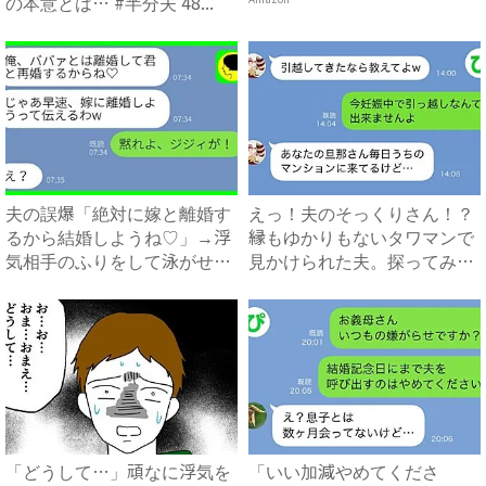
の本意とは… #半分夫 48...
夫の誤爆「絶対に嫁と離婚す
えっ！夫のそっくりさん！？
るから結婚しようね♡」→浮
縁もゆかりもないタワマンで
気相手のふりをして泳がせて
見かけられた夫。探ってみる
み...
と...
「どうして…」頑なに浮気を
「いい加減やめてくださ