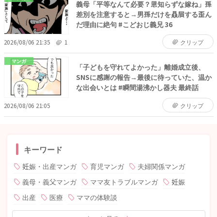
義母「平等なんて必要？恩知らずな嫁ね」孫
差別を注意すると→男孫だけを贔屓する歪ん
だ理由に絶句 #こどおじ義兄 36
2026/08/06 21:35
1
クリップ
マンガ
「子どもを守れてよかった」離婚成立後、
SNSに感謝の報告→最後に待っていた、温か
な出会いとは #瞬間湯沸かし器夫 最終話
2026/08/06 21:05
クリップ
キーワード
妊娠・出産マンガ
育児マンガ
夫婦関係マンガ
義母・義父マンガ
ママ友トラブルマンガ
妊娠
出産
医療
ママの体験談