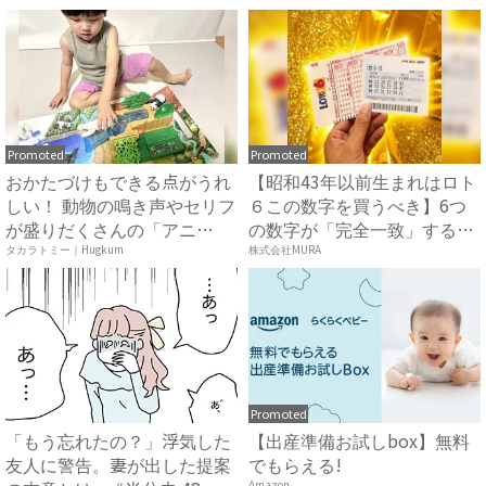
Promoted
Promoted
おかたづけもできる点がうれ
【昭和43年以前生まれはロト
しい！ 動物の鳴き声やセリフ
６この数字を買うべき】6つ
が盛りだくさんの「アニ
の数字が「完全一致」する
ア ...
方...
タカラトミー｜Hugkum
株式会社MURA
Promoted
「もう忘れたの？」浮気した
【出産準備お試しbox】無料
友人に警告。妻が出した提案
でもらえる!
Amazon