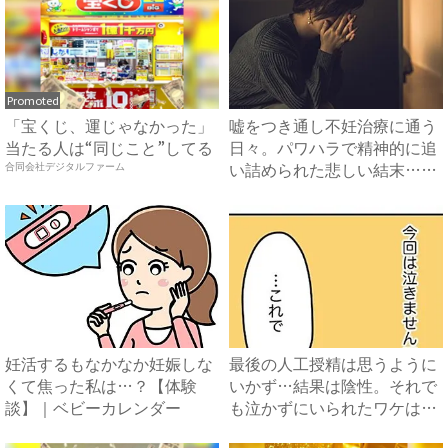
Promoted
「宝くじ、運じゃなかった」
嘘をつき通し不妊治療に通う
当たる人は“同じこと”してる
日々。パワハラで精神的に追
い詰められた悲しい結末…
合同会社デジタルファーム
#...
妊活するもなかなか妊娠しな
最後の人工授精は思うように
くて焦った私は…？【体験
いかず…結果は陰性。それで
談】｜ベビーカレンダー
も泣かずにいられたワケは…
...