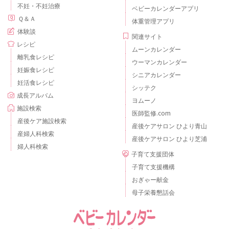
不妊・不妊治療
ベビーカレンダーアプリ
Ｑ＆Ａ
体重管理アプリ
体験談
関連サイト
レシピ
ムーンカレンダー
離乳食レシピ
ウーマンカレンダー
妊娠食レシピ
シニアカレンダー
妊活食レシピ
シッテク
成長アルバム
ヨムーノ
施設検索
医師監修.com
産後ケア施設検索
産後ケアサロン ひより青山
産婦人科検索
産後ケアサロン ひより芝浦
婦人科検索
子育て支援団体
子育て支援機構
おぎゃー献金
母子栄養懇話会