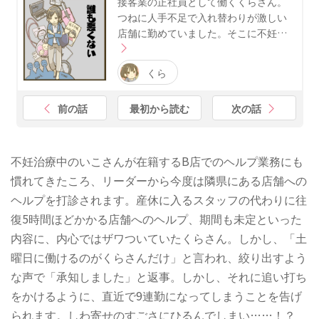
接客業の正社員として働くくらさん。
つねに人手不足で入れ替わりが激しい
店舗に勤めていました。そこに不妊…
くら
前の話
最初から読む
次の話
不妊治療中のいこさんが在籍するB店でのヘルプ業務にも
慣れてきたころ、リーダーから今度は隣県にある店舗への
ヘルプを打診されます。産休に入るスタッフの代わりに往
復5時間ほどかかる店舗へのヘルプ、期間も未定といった
内容に、内心ではザワついていたくらさん。しかし、「土
曜日に働けるのがくらさんだけ」と言われ、絞り出すよう
な声で「承知しました」と返事。しかし、それに追い打ち
をかけるように、直近で9連勤になってしまうことを告げ
られます。しわ寄せのすごさにひるんでしまい……！？