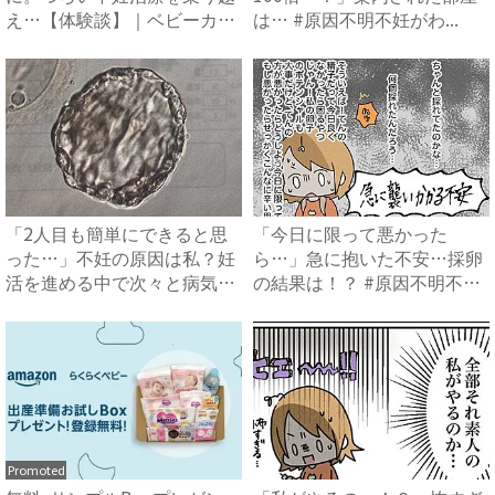
え…【体験談】｜ベビーカレ
は… #原因不明不妊がわ...
ン...
「2人目も簡単にできると思
「今日に限って悪かった
った…」不妊の原因は私？妊
ら…」急に抱いた不安…採卵
活を進める中で次々と病気が
の結果は！？ #原因不明不妊
見...
がわ...
Promoted