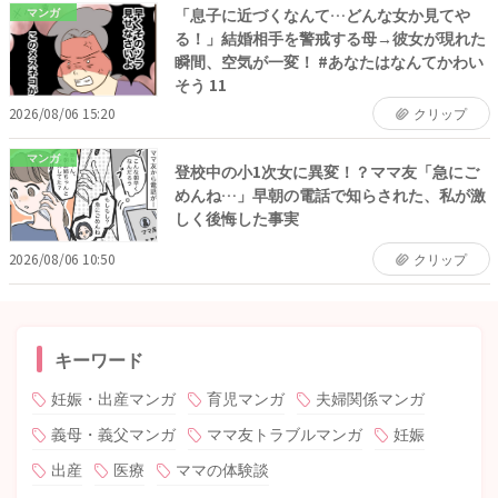
「息子に近づくなんて…どんな女か見てや
マンガ
る！」結婚相手を警戒する母→彼女が現れた
瞬間、空気が一変！ #あなたはなんてかわい
そう 11
2026/08/06 15:20
クリップ
マンガ
登校中の小1次女に異変！？ママ友「急にご
めんね…」早朝の電話で知らされた、私が激
しく後悔した事実
2026/08/06 10:50
クリップ
キーワード
妊娠・出産マンガ
育児マンガ
夫婦関係マンガ
義母・義父マンガ
ママ友トラブルマンガ
妊娠
出産
医療
ママの体験談