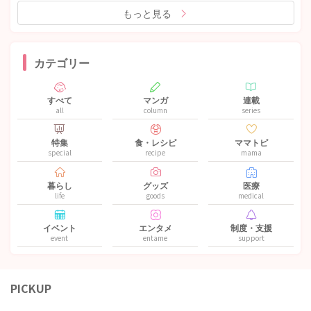
もっと見る
カテゴリー
すべて
マンガ
連載
all
column
series
特集
食・レシピ
ママトピ
special
recipe
mama
暮らし
グッズ
医療
life
goods
medical
イベント
エンタメ
制度・支援
event
entame
support
PICKUP