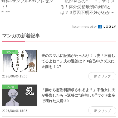
無料♪サンプルBoxプレゼン
「私がやるの…！？」怖すぎ
ト!
る！体外受精最初の難関と
は？ #原因不明不妊がわかる
Amazon
ま...
Recommended by
マンガの新着記事
マンガ
夫のスマホに証拠がたっぷり！→妻「不倫し
てるよね？」夫の返答は？ #自己中クズ夫に
天罰を！ 17
2026/08/06 15:50
クリップ
マンガ
「妻から慰謝料請求されるよ？」不倫女に夫
が警告したら…返答に“絶句した”ワケ #出産
で壊れた夫婦 30
2026/08/06 15:35
クリップ