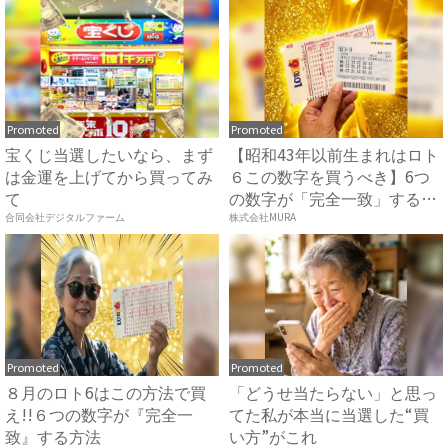
Promoted
Promoted
宝くじ当選したいなら、まず
【昭和43年以前生まれはロト
は金運を上げてから買ってみ
６この数字を買うべき】6つ
て
の数字が「完全一致」する
方...
合同会社デジタルファーム
株式会社MURA
Promoted
Promoted
８月のロト6はこの方法で買
「どうせ当たらない」と思っ
え!!６つの数字が『完全一
てた私が本当に当選した“買
致』する方法
い方”がこれ