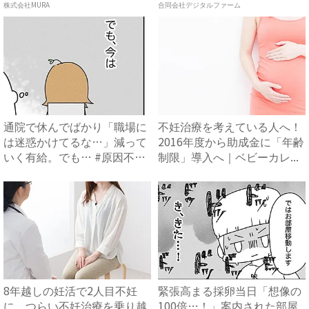
株式会社MURA
合同会社デジタルファーム
通院で休んでばかり「職場に
不妊治療を考えている人へ！
は迷惑かけてるな…」減って
2016年度から助成金に「年齢
いく有給。でも… #原因不
制限」導入へ｜ベビーカレ...
明...
8年越しの妊活で2人目不妊
緊張高まる採卵当日「想像の
に。つらい不妊治療を乗り越
100倍…！」案内された部屋