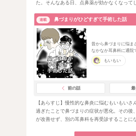
た。そんなある日、点鼻薬が効かなくなって
鼻づまりがひどすぎて手術した話
連載
昔から鼻づまりに悩ま
なかなか耳鼻科に通院
もいもい
前の話
最
【あらすじ】慢性的な鼻炎に悩むもいもいさ
過ぎたことで鼻づまりの症状が悪化。その後
が改善せず、別の耳鼻科を再受診することに