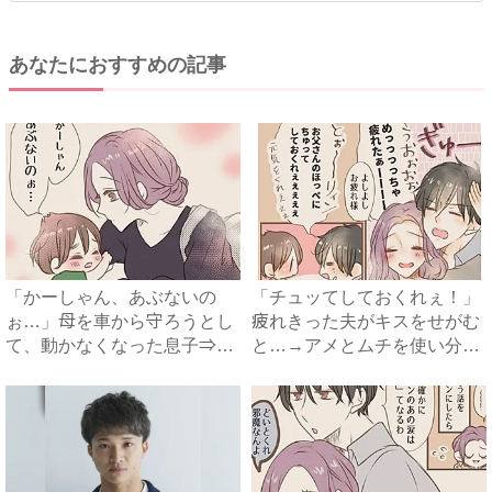
あなたにおすすめの記事
「かーしゃん、あぶないの
「チュッてしておくれぇ！」
ぉ…」母を車から守ろうとし
疲れきった夫がキスをせがむ
て、動かなくなった息子⇒ま
と…→アメとムチを使い分け
さか...
る...