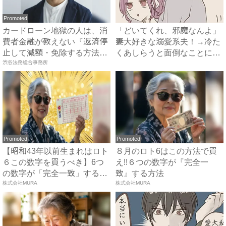
Promoted
カードローン地獄の人は、消
「どいてくれ、邪魔なんよ」
費者金融が教えない『返済停
妻大好きな溺愛系夫！→冷た
止して減額・免除する方法』
くあしらうと面倒なことにな
で...
渋谷法務総合事務所
っ...
Promoted
Promoted
【昭和43年以前生まれはロト
８月のロト6はこの方法で買
６この数字を買うべき】6つ
え!!６つの数字が『完全一
の数字が「完全一致」する
致』する方法
方...
株式会社MURA
株式会社MURA