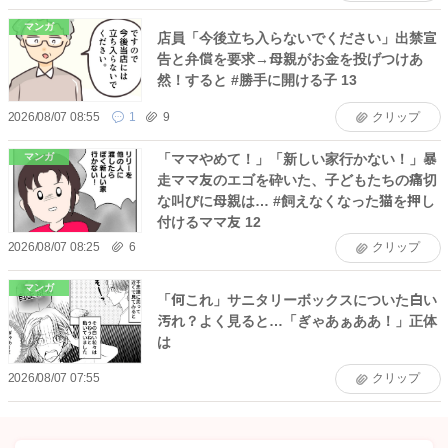
マンガ
店員「今後立ち入らないでください」出禁宣
告と弁償を要求→母親がお金を投げつけあ
然！すると #勝手に開ける子 13
2026/08/07 08:55
1
9
クリップ
「ママやめて！」「新しい家行かない！」暴
マンガ
走ママ友のエゴを砕いた、子どもたちの痛切
な叫びに母親は… #飼えなくなった猫を押し
付けるママ友 12
2026/08/07 08:25
6
クリップ
マンガ
「何これ」サニタリーボックスについた白い
汚れ？よく見ると…「ぎゃあぁああ！」正体
は
2026/08/07 07:55
クリップ