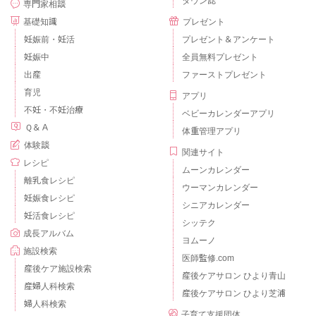
タウン誌
専門家相談
基礎知識
プレゼント
妊娠前・妊活
プレゼント＆アンケート
妊娠中
全員無料プレゼント
出産
ファーストプレゼント
育児
アプリ
不妊・不妊治療
ベビーカレンダーアプリ
Ｑ＆Ａ
体重管理アプリ
体験談
関連サイト
レシピ
ムーンカレンダー
離乳食レシピ
ウーマンカレンダー
妊娠食レシピ
シニアカレンダー
妊活食レシピ
シッテク
成長アルバム
ヨムーノ
施設検索
医師監修.com
産後ケア施設検索
産後ケアサロン ひより青山
産婦人科検索
産後ケアサロン ひより芝浦
婦人科検索
子育て支援団体