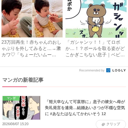
23万回再生！赤ちゃんのおし
「ガシャンッ！！」てロボ
ゃぶりを外してみると…→激
か…！？ボールを取る姿がど
カワ♡「ちょーだいムー
こかぎこちない息子｜ベビー
ブ」...
カレ...
Recommended by
マンガの新着記事
マンガ
「短大卒なんて可哀想に」息子の彼女へ母が
失礼発言を連発…結婚あいさつが不穏な空気
に #あなたはなんてかわいそう 12
2026/08/07 15:20
クリップ