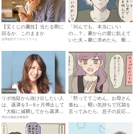
Promoted
【宝くじの裏技】当たる側に
「叫んでも、本当にいい
回るか、このままか
の…？」妻からの愛に飢えて
合同会社デジタルファーム
いた夫→妻に求めたら、衝撃
の返答...
Promoted
リボ地獄から抜け出したい人
「黙っててごめん。お母さん
は、返済を3～6ヶ月停止して
昔ね…」軽い気持ちで冗談を
『大幅に減額してから返済
言ってみたら、息子の反応が
す...
渋谷法務総合事務所
斜...