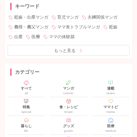
キーワード
妊娠・出産マンガ
育児マンガ
夫婦関係マンガ
義母・義父マンガ
ママ友トラブルマンガ
妊娠
出産
医療
ママの体験談
もっと見る
カテゴリー
すべて
マンガ
連載
all
column
series
特集
食・レシピ
ママトピ
special
recipe
mama
暮らし
グッズ
医療
life
goods
medical