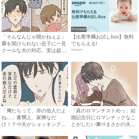
Promoted
「そんなんじゃ開かねぇよ」
【出産準備お試しbox】無料
扉を開けられない息子に一見
でもらえる!
クールな夫の対応。実は超メ
Amazon
ル...
「俺たちって、赤の他人だよ
「真のロマンチストめっ」結
ね…」書類上、家族なだ
婚記念日にロマンチックなこ
け！？⇒夫がショッキングな
とがしたい妻⇒まさかの夫か
発言を...
ら...