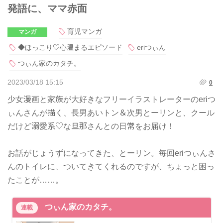
発語に、ママ赤面
育児マンガ
マンガ
◆ほっこり♡心温まるエピソード
eriつぃん
つぃん家のカタチ。
2023/03/18 15:15
0
少女漫画と家族が大好きなフリーイラストレーターのeriつ
ぃんさんが描く、長男あいトン＆次男とーリンと、クール
だけど溺愛系♡な旦那さんとの日常をお届け！
お話がじょうずになってきた、とーリン。毎回eriつぃんさ
んのトイレに、ついてきてくれるのですが、ちょっと困っ
たことが……。
つぃん家のカタチ。
連載