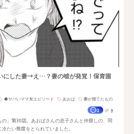
いにした妻→え…？妻の嘘が発覚！保育園
◆ヤバいママ友エピソード
あおば
妻が捨てたもの
1
9
の」第30話。あおばさんの息子さんと仲良しの、同
に冷たい態度をとられていました。