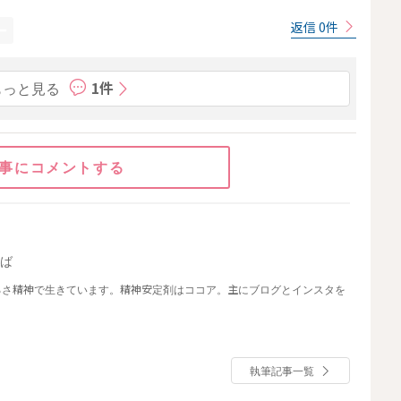
返信 0件
もっと見る
1件
事にコメントする
おば
るさ精神で生きています。精神安定剤はココア。主にブログとインスタを
執筆記事一覧