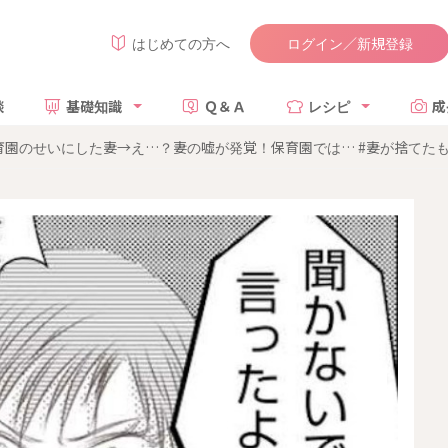
ログイン／新規登録
はじめての方へ
談
基礎知識
Ｑ＆Ａ
レシピ
成
園のせいにした妻→え…？妻の嘘が発覚！保育園では… #妻が捨てたもの