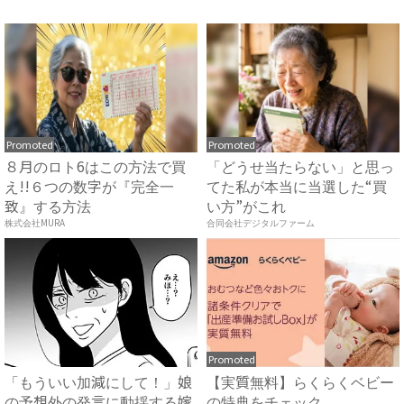
私...
向...
Promoted
Promoted
８月のロト6はこの方法で買
「どうせ当たらない」と思っ
え!!６つの数字が『完全一
てた私が本当に当選した“買
致』する方法
い方”がこれ
株式会社MURA
合同会社デジタルファーム
Promoted
「もういい加減にして！」娘
【実質無料】らくらくベビー
の予想外の発言に動揺する嫁
の特典をチェック