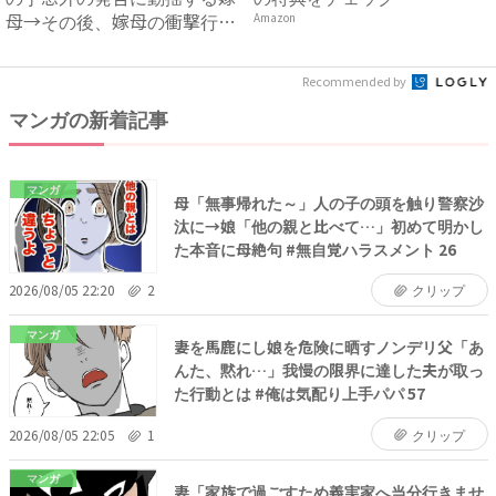
母→その後、嫁母の衝撃行動
Amazon
で...
Recommended by
マンガの新着記事
マンガ
母「無事帰れた～」人の子の頭を触り警察沙
汰に→娘「他の親と比べて…」初めて明かし
た本音に母絶句 #無自覚ハラスメント 26
2026/08/05 22:20
2
クリップ
マンガ
妻を馬鹿にし娘を危険に晒すノンデリ父「あ
んた、黙れ…」我慢の限界に達した夫が取っ
た行動とは #俺は気配り上手パパ 57
2026/08/05 22:05
1
クリップ
マンガ
妻「家族で過ごすため義実家へ当分行きませ