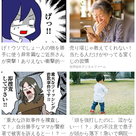
Promoted
げ！ウソでしょ…人の物を勝
売り場じゃ教えてくれない！
手に使う非常識なご近所さん
当たる人だけがやってる宝く
が突撃！ありえない衝撃的な
じの習慣
お...
合同会社デジタルファーム
「重大な詐欺事件を捜査し
「頭を強打したのに、泣かな
て！」自分勝手なママが警察
い…！？」夫の不注意で息子
署で被害を訴えると…！？ #
が頭から落下！急いで病院へ