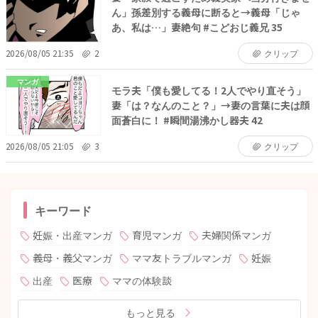
ん」孫差別する義母に断ると→義母「じゃ
あ、私は…」妻絶句 #こどおじ義兄 35
2026/08/05 21:35
2
クリップ
マンガ
モラ夫「僕も愛してる！2人でやり直そう」
妻「は？なんのこと？」→妻の言葉に夫は顔
面蒼白に！ #瞬間湯沸かし器夫 42
2026/08/05 21:05
3
クリップ
キーワード
妊娠・出産マンガ
育児マンガ
夫婦関係マンガ
義母・義父マンガ
ママ友トラブルマンガ
妊娠
出産
医療
ママの体験談
もっと見る