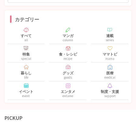
カテゴリー
すべて
マンガ
連載
all
column
series
特集
食・レシピ
ママトピ
special
recipe
mama
暮らし
グッズ
医療
life
goods
medical
イベント
エンタメ
制度・支援
event
entame
support
PICKUP