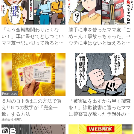
「もう金輪際関わりたくな
勝手に車を使ったママ友「ご
い！」車に乗せてとしつこい
め～ん！事故っちゃった」→
ママ友→思い切って断ると…
ウチに車はないと伝えると
ママ...
衝....
Promoted
８月のロト6はこの方法で買
「被害届を出すから早く捜査
え!!６つの数字が『完全一
を！」詐欺被害に遭ったママ
致』する方法
に警察官が放った予想外の言
葉...
株式会社MURA