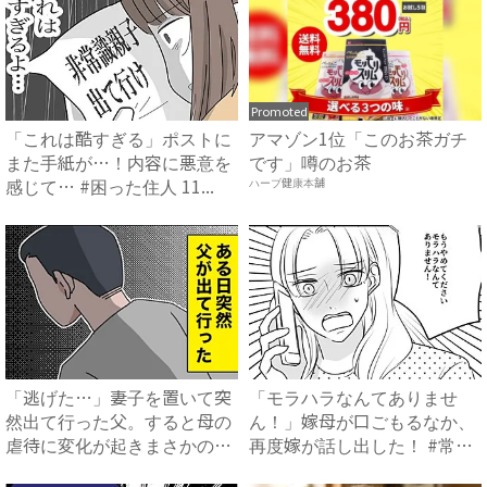
Promoted
「これは酷すぎる」ポストに
アマゾン1位「このお茶ガチ
また手紙が…！内容に悪意を
です」噂のお茶
感じて… #困った住人 11...
ハーブ健康本舗
「逃げた…」妻子を置いて突
「モラハラなんてありませ
然出て行った父。すると母の
ん！」嫁母が口ごもるなか、
虐待に変化が起きまさかの…
再度嫁が話し出した！ #常識
...
知...