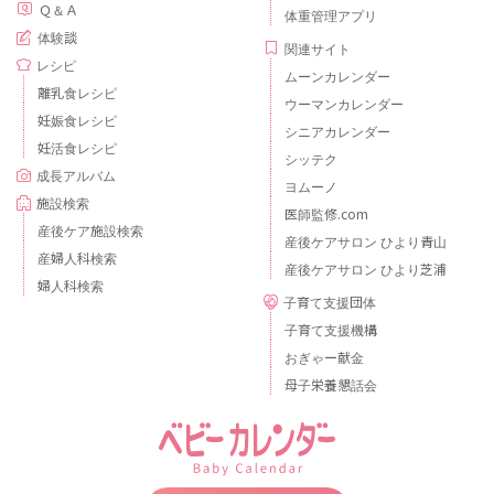
Ｑ＆Ａ
体重管理アプリ
体験談
関連サイト
レシピ
ムーンカレンダー
離乳食レシピ
ウーマンカレンダー
妊娠食レシピ
シニアカレンダー
妊活食レシピ
シッテク
成長アルバム
ヨムーノ
施設検索
医師監修.com
産後ケア施設検索
産後ケアサロン ひより青山
産婦人科検索
産後ケアサロン ひより芝浦
婦人科検索
子育て支援団体
子育て支援機構
おぎゃー献金
母子栄養懇話会