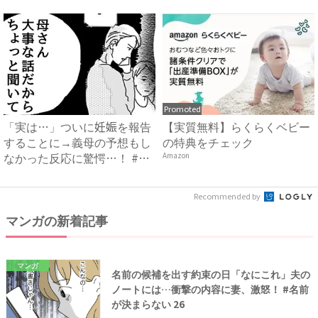
は…...
Promoted
「実は…」ついに妊娠を報告
【実質無料】らくらくベビー
することに→義母の予想もし
の特典をチェック
なかった反応に驚愕…！ #
Amazon
早...
Recommended by
マンガの新着記事
マンガ
名前の候補を出す約束の日「なにこれ」夫の
ノートには…衝撃の内容に妻、激怒！ #名前
が決まらない 26