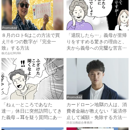
Promoted
８月のロト6はこの方法で買
「退院したら…」義母が里帰
え!!６つの数字が『完全一
りをすすめる驚きの理由と、
致』する方法
夫から義母への完璧な苦言
#...
株式会社MURA
Promoted
「ねぇ…ところであなた
カードローン地獄の人は、消
達…」休日に突然訪問してき
費者金融が教えない『返済停
た義母→耳を疑う質問にあ
止して減額・免除する方法』
然…！ ...
で...
渋谷法務総合事務所