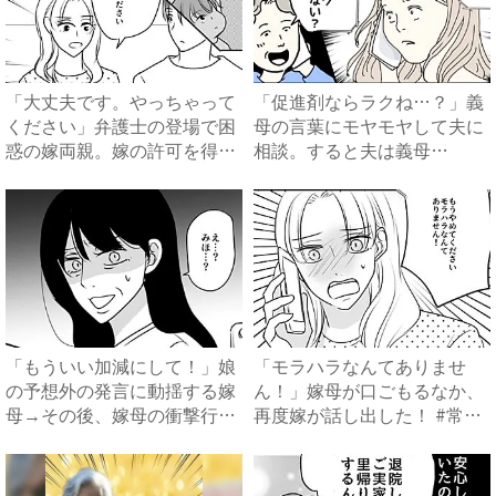
「大丈夫です。やっちゃって
「促進剤ならラクね…？」義
ください」弁護士の登場で困
母の言葉にモヤモヤして夫に
惑の嫁両親。嫁の許可を得た
相談。すると夫は義母
母...
に…！？...
「もういい加減にして！」娘
「モラハラなんてありませ
の予想外の発言に動揺する嫁
ん！」嫁母が口ごもるなか、
母→その後、嫁母の衝撃行動
再度嫁が話し出した！ #常識
で...
知...