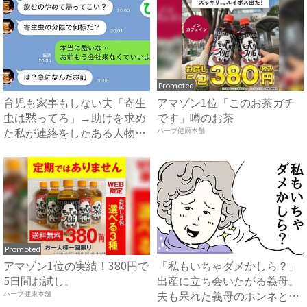
Promoted
育児も家事もしない夫「寄生
アマゾン1位「このお茶ガチ
虫は黙ってろ」→助けを求め
です」噂のお茶
た私が連絡をしたある人物と
ハーブ健康本舗
は...
Promoted
アマゾン1位の実績！380円で
「私もいちゃダメかしら？」
5日間お試し。
出産に立ち会いたがる義母。
夫も呆れた義母のホンネと
ハーブ健康本舗