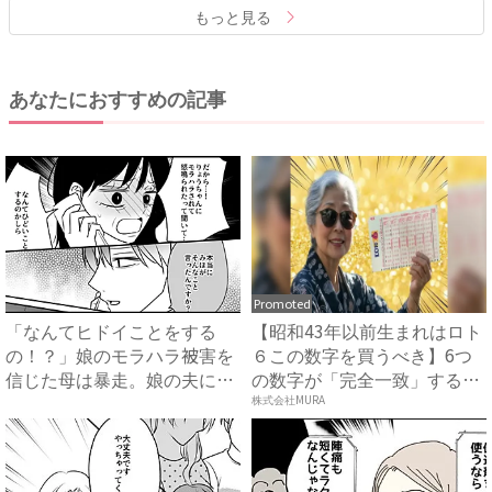
もっと見る
あなたにおすすめの記事
Promoted
「なんてヒドイことをする
【昭和43年以前生まれはロト
の！？」娘のモラハラ被害を
６この数字を買うべき】6つ
信じた母は暴走。娘の夫に電
の数字が「完全一致」する
話を...
方...
株式会社MURA