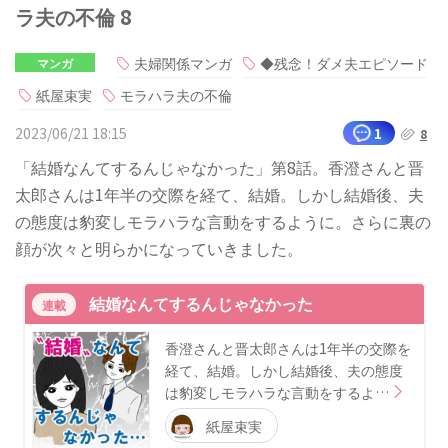
ラ夫の不倫 8
夫婦関係マンガ
◆残念！ダメ夫エピソード
マンガ
紙屋束実
モラハラ夫の不倫
2023/06/21 18:15
1
8
「結婚なんてするんじゃなかった」第8話。香澄さんと晋
太郎さんは1年半の交際を経て、結婚。しかし結婚後、夫
の態度は豹変しモラハラな言動をするように。さらに裏の
顔が次々と明らかになっていきました。
結婚なんてするんじゃなかった
連載
香澄さんと晋太郎さんは1年半の交際を
経て、結婚。しかし結婚後、夫の態度
は豹変しモラハラな言動をするよ…
紙屋束実