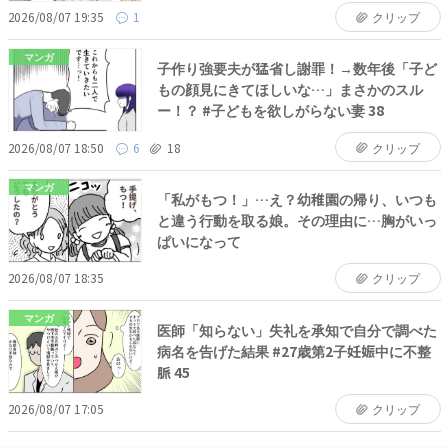
2026/08/07 19:35
1
クリップ
マンガ
子作り強要夫が猛省し謝罪！→数年後「子ど
もの顔見にきてほしいな…」まさかのスル
ー！？ #子どもを欲しがらない妻 38
2026/08/07 18:50
6
18
クリップ
マンガ
「私がもつ！」…え？幼稚園の帰り、いつも
と違う行動を取る娘。その理由に…胸がいっ
ぱいになって
2026/08/07 18:35
クリップ
マンガ
医師「知らない」失礼を承知で自分で調べた
病名を告げた結果 #27歳第2子妊娠中に不整
脈 45
2026/08/07 17:05
クリップ