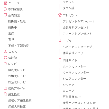
マガジン
ニュース
タウン誌
専門家相談
基礎知識
プレゼント
妊娠前・妊活
プレゼント＆アンケート
妊娠中
全員無料プレゼント
出産
ファーストプレゼント
育児
アプリ
不妊・不妊治療
ベビーカレンダーアプリ
Ｑ＆Ａ
体重管理アプリ
体験談
関連サイト
レシピ
ムーンカレンダー
離乳食レシピ
ウーマンカレンダー
妊娠食レシピ
シニアカレンダー
妊活食レシピ
シッテク
成長アルバム
ヨムーノ
施設検索
医師監修.com
産後ケア施設検索
産後ケアサロン ひより青山
産婦人科検索
産後ケアサロン ひより芝浦