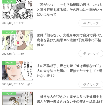
マンガ
「私がもつ！」…え？幼稚園の帰り、いつも
と違う行動を取る娘。その理由に…胸がいっ
ぱいになって
2026/08/07 18:35
クリップ
マンガ
医師「知らない」失礼を承知で自分で調べた
病名を告げた結果 #27歳第2子妊娠中に不整
脈 45
2026/08/07 17:05
クリップ
マンガ
夫の不倫相手、妻と対峙「彼は繊細なの♡」
人の夫を知った風に…妻はモヤモヤして #断
れない夫 30
2026/08/07 16:50
1
クリップ
マンガ
「好きな人ができた」妻子よりも不倫相手を
選んだ夫→抑えきれない手の震え…込み上げ