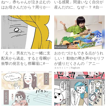
ね〜」赤ちゃんが泣き止むの
いる感覚」間違いなく自分が
はお母さんだから？周りから
産んだのに、なぜ…？ #自
の言...
分...
Promoted
「え？」男友だちと一緒に支
おかたづけもできる点がうれ
配夫から逃走。すると母親が
しい！ 動物の鳴き声やセリフ
衝撃の発言をし修羅場に#ハ
が盛りだくさんの「アニ
イ...
ア ...
タカラトミー｜Hugkum