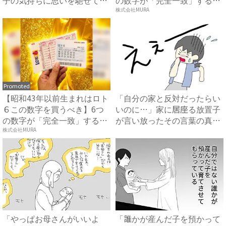
たら ...
方...
株式会社MURA
Promoted
【昭和43年以前生まれはロト
「自分の家と反対だったらい
６この数字を買うべき】6つ
いのに…」家に居座る放置子
の数字が「完全一致」する
が言い放ったその言葉の真相
方...
と...
株式会社MURA
「やっぱお母さんがいいよ
「誰かが産んだ子を預かって