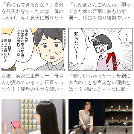
「私にもできるかな？」自分
「おかあさんごめんね」謝っ
を見失わなかったのは、母の
てきた娘の言葉におもわず
おかげ。私も息子に贈りたい
涙…。理由を知り後悔でいっ
「...
ぱい...
産後、実家に里帰り→「母さ
「嘘ついちゃった…」母親に
んが疲れている…」正直ショ
本当のことを言えない理由と
ック！！義母の本音を聞いた
は…？ #嘘つきママ友に嵌
私...
め...