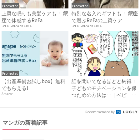
Promoted
Promoted
上質な眠りも美髪ケアも！ 銀
特別な名入れギフトも！ 銀座
座で体感するReFa
で選ぶReFaの上質ケア
ReFa GINZA on CREA
ReFa GINZA on CREA
Promoted
【出産準備お試しbox】無料
話を聞いてなるほどと納得！
でもらえる!
子どものモチベーションを保
つための方法は…｜ベビーカ
Amazon
レ...
Recommended by
マンガの新着記事