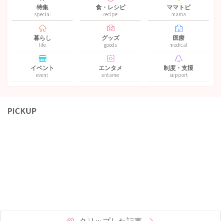
特集
食・レシピ
ママトピ
special
recipe
mama
暮らし
グッズ
医療
life
goods
medical
イベント
エンタメ
制度・支援
event
entame
support
PICKUP
クリップした記事