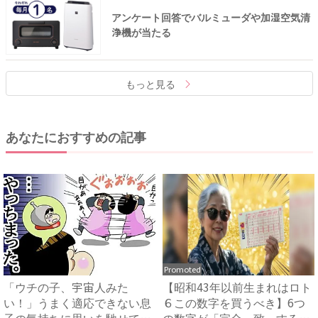
アンケート回答でバルミューダや加湿空気清
浄機が当たる
もっと見る
あなたにおすすめの記事
Promoted
「ウチの子、宇宙人みた
【昭和43年以前生まれはロト
い！」うまく適応できない息
６この数字を買うべき】6つ
子の気持ちに思いを馳せてみ
の数字が「完全一致」する