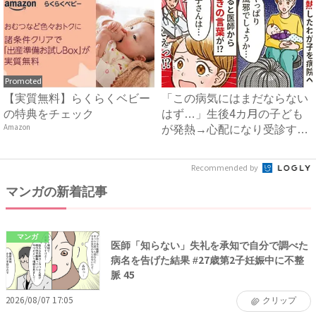
Promoted
【実質無料】らくらくベビー
「この病気にはまだならない
の特典をチェック
はず…」生後4カ月の子ども
Amazon
が発熱→心配になり受診する
と...
Recommended by
マンガの新着記事
マンガ
医師「知らない」失礼を承知で自分で調べた
病名を告げた結果 #27歳第2子妊娠中に不整
脈 45
2026/08/07 17:05
クリップ