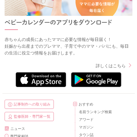
赤ちゃんの成長にあったママに必要な情報が毎日届く！
妊娠から出産までのプレママ、子育て中のママ・パパにも、毎日
の生活に役立つ情報をお届けします。
詳しくはこちら
記事制作への取り組み
おすすめ
名前ランキング検索
監修医師・専門家一覧
アワード
マガジン
ニュース
タウン誌
専門家相談