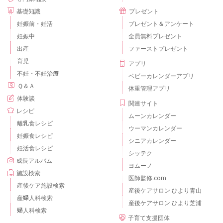
基礎知識
プレゼント
妊娠前・妊活
プレゼント＆アンケート
妊娠中
全員無料プレゼント
出産
ファーストプレゼント
育児
アプリ
不妊・不妊治療
ベビーカレンダーアプリ
Ｑ＆Ａ
体重管理アプリ
体験談
関連サイト
レシピ
ムーンカレンダー
離乳食レシピ
ウーマンカレンダー
妊娠食レシピ
シニアカレンダー
妊活食レシピ
シッテク
成長アルバム
ヨムーノ
施設検索
医師監修.com
産後ケア施設検索
産後ケアサロン ひより青山
産婦人科検索
産後ケアサロン ひより芝浦
婦人科検索
子育て支援団体