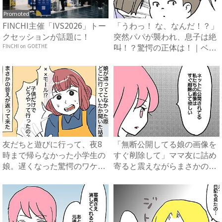
Promoted
FINCHI主催「IVS2026」トー
「うわっ！ な、なんだ！？」
クセッションが話題に！
突然パパが襲われ、息子は絶
FINCHI on GOETHE
叫！？驚愕の正体は！｜ベ
ビ...
友だちと遊びに行って、夜8
「無断公開してる娘の画像を
時まで帰らなかった小学生の
すぐ削除して」ママ友に詰め
娘。遅くなった驚愕のワケと
寄ると震えながらまさかの…
は...
...