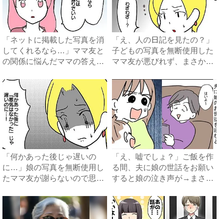
「ネットに掲載した写真を消
「え、人の日記を見たの？」
してくれるなら…」ママ友と
子どもの写真を無断使用した
の関係に悩んだママの答え
ママ友が悪びれず、まさか
は…...
の…...
「何かあった後じゃ遅いの
「え、嘘でしょ？」ご飯を作
に…」娘の写真を無断使用し
る間、夫に娘の世話をお願い
たママ友が謝らないので思わ
すると娘の泣き声が→まさか
ず…...
の...