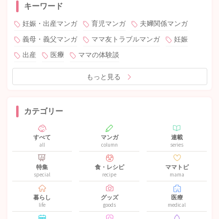
キーワード
妊娠・出産マンガ
育児マンガ
夫婦関係マンガ
義母・義父マンガ
ママ友トラブルマンガ
妊娠
出産
医療
ママの体験談
もっと見る
カテゴリー
すべて
マンガ
連載
all
column
series
特集
食・レシピ
ママトピ
special
recipe
mama
暮らし
グッズ
医療
life
goods
medical