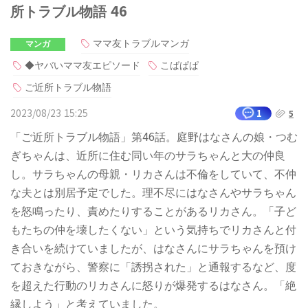
所トラブル物語 46
ママ友トラブルマンガ
マンガ
◆ヤバいママ友エピソード
こばぱぱ
ご近所トラブル物語
2023/08/23 15:25
1
5
「ご近所トラブル物語」第46話。庭野はなさんの娘・つむ
ぎちゃんは、近所に住む同い年のサラちゃんと大の仲良
し。サラちゃんの母親・リカさんは不倫をしていて、不仲
な夫とは別居予定でした。理不尽にはなさんやサラちゃん
を怒鳴ったり、責めたりすることがあるリカさん。「子ど
もたちの仲を壊したくない」という気持ちでリカさんと付
き合いを続けていましたが、はなさんにサラちゃんを預け
ておきながら、警察に「誘拐された」と通報するなど、度
を超えた行動のリカさんに怒りが爆発するはなさん。「絶
縁しよう」と考えていました。