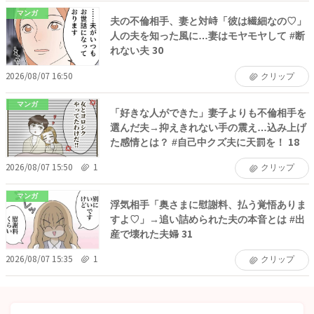
マンガ
夫の不倫相手、妻と対峙「彼は繊細なの♡」
人の夫を知った風に…妻はモヤモヤして #断
れない夫 30
2026/08/07 16:50
クリップ
マンガ
「好きな人ができた」妻子よりも不倫相手を
選んだ夫→抑えきれない手の震え…込み上げ
た感情とは？ #自己中クズ夫に天罰を！ 18
2026/08/07 15:50
1
クリップ
マンガ
浮気相手「奥さまに慰謝料、払う覚悟ありま
すよ♡」→追い詰められた夫の本音とは #出
産で壊れた夫婦 31
2026/08/07 15:35
1
クリップ