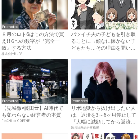
Promoted
８月のロト6はこの方法で買
バツイチ夫の子どもを引き取
え!!６つの数字が『完全一
ることに→頑なに懐かない子
致』する方法
どもたち…その理由を聞いて
株式会社MURA
怒...
Promoted
Promoted
【見城徹×藤田晋】AI時代で
リボ地獄から抜け出したい人
も変わらない経営者の本質
は、返済を3～6ヶ月停止して
FINCHI on GOETHE
『大幅に減額してから返済
す...
渋谷法務総合事務所