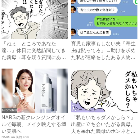
「ねぇ…ところであなた
育児も家事もしない夫「寄生
達…」休日に突然訪問してき
虫は黙ってろ」→助けを求め
た義母→耳を疑う質問にあ
た私が連絡をしたある人物と
然…！ ...
は...
Promoted
NARSの新クレンジングオイ
「私もいちゃダメかしら？」
ルで毎朝、メイク映えする潤
出産に立ち会いたがる義母。
い美肌へ
夫も呆れた義母のホンネと
NARS on 美的.com
は…...