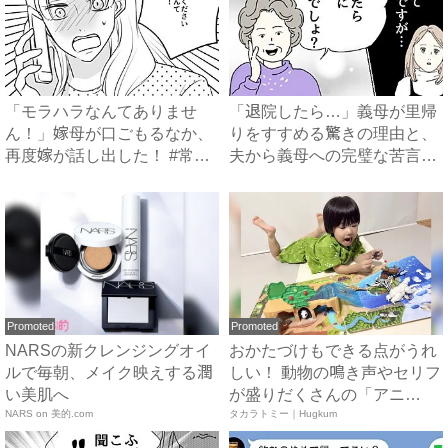
「モラハラなんてありませ
「退院したら…」義母が里帰
ん！」嫁母が口ごもるなか、
りをすすめる驚きの理由と、
再度嫁が話し出した！ #常識
夫から義母への完璧な苦言
知...
#...
Promoted
Promoted
NARSの新クレンジングオイ
おかたづけもできる点がうれ
ルで毎朝、メイク映えする潤
しい！ 動物の鳴き声やセリフ
い美肌へ
が盛りだくさんの「アニ
NARS on 美的.com
ア ...
タカラトミー｜Hugkum