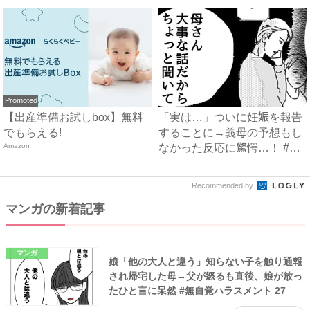
Promoted
【出産準備お試しbox】無料
「実は…」ついに妊娠を報告
でもらえる!
することに→義母の予想もし
Amazon
なかった反応に驚愕…！ #
早...
Recommended by
マンガの新着記事
マンガ
娘「他の大人と違う」知らない子を触り通報
され帰宅した母→父が怒るも直後、娘が放っ
たひと言に呆然 #無自覚ハラスメント 27