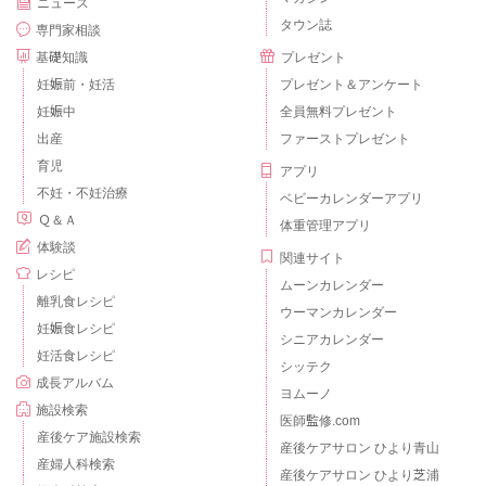
ニュース
タウン誌
専門家相談
基礎知識
プレゼント
妊娠前・妊活
プレゼント＆アンケート
妊娠中
全員無料プレゼント
出産
ファーストプレゼント
育児
アプリ
不妊・不妊治療
ベビーカレンダーアプリ
Ｑ＆Ａ
体重管理アプリ
体験談
関連サイト
レシピ
ムーンカレンダー
離乳食レシピ
ウーマンカレンダー
妊娠食レシピ
シニアカレンダー
妊活食レシピ
シッテク
成長アルバム
ヨムーノ
施設検索
医師監修.com
産後ケア施設検索
産後ケアサロン ひより青山
産婦人科検索
産後ケアサロン ひより芝浦