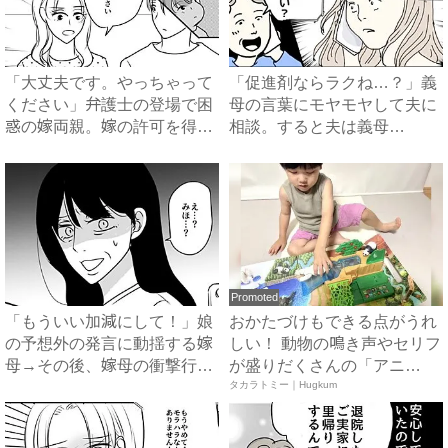
「大丈夫です。やっちゃって
「促進剤ならラクね…？」義
ください」弁護士の登場で困
母の言葉にモヤモヤして夫に
惑の嫁両親。嫁の許可を得た
相談。すると夫は義母
母...
に…！？...
Promoted
「もういい加減にして！」娘
おかたづけもできる点がうれ
の予想外の発言に動揺する嫁
しい！ 動物の鳴き声やセリフ
母→その後、嫁母の衝撃行動
が盛りだくさんの「アニ
で...
ア ...
タカラトミー｜Hugkum