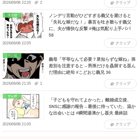
2026/08/06 22:20
2
クリップ
ノンデリ言動がひどすぎる義父を避けると
マンガ
「失礼な嫁だな！」暴言を吐き散らす義父
に、夫が痛快な反撃 #俺は気配り上手パパ
58
2026/08/06 22:05
クリップ
マンガ
義母「平等なんて必要？恩知らずな嫁ね」孫
差別を注意すると→男孫だけを贔屓する歪ん
だ理由に絶句 #こどおじ義兄 36
2026/08/06 21:35
1
クリップ
マンガ
「子どもを守れてよかった」離婚成立後、
SNSに感謝の報告→最後に待っていた、温か
な出会いとは #瞬間湯沸かし器夫 最終話
2026/08/06 21:05
クリップ