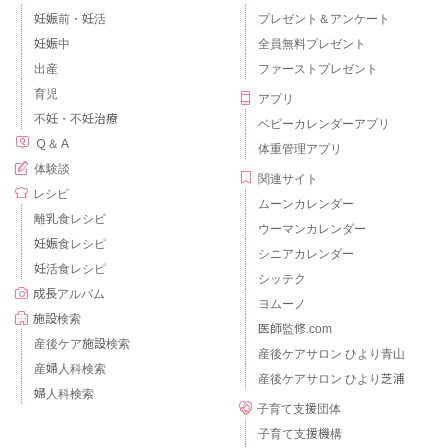
妊娠前・妊活
プレゼント＆アンケート
妊娠中
全員無料プレゼント
出産
ファーストプレゼント
育児
アプリ
不妊・不妊治療
ベビーカレンダーアプリ
Ｑ＆Ａ
体重管理アプリ
体験談
関連サイト
レシピ
ムーンカレンダー
離乳食レシピ
ウーマンカレンダー
妊娠食レシピ
シニアカレンダー
妊活食レシピ
シッテク
成長アルバム
ヨムーノ
施設検索
医師監修.com
産後ケア施設検索
産後ケアサロン ひより青山
産婦人科検索
産後ケアサロン ひより芝浦
婦人科検索
子育て支援団体
子育て支援機構