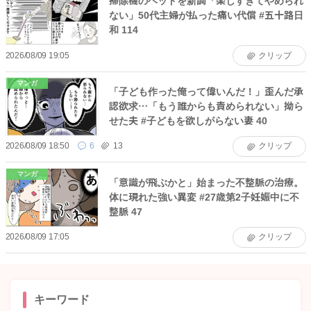
掃除機のヘッドを新調「楽しすぎてやめられ
ない」50代主婦が払った痛い代償 #五十路日
和 114
2026/08/09 19:05
クリップ
マンガ
「子ども作った俺って偉いんだ！」歪んだ承
認欲求…「もう誰からも責められない」拗ら
せた夫 #子どもを欲しがらない妻 40
2026/08/09 18:50
6
13
クリップ
マンガ
「意識が飛ぶかと」始まった不整脈の治療。
体に現れた強い異変 #27歳第2子妊娠中に不
整脈 47
2026/08/09 17:05
クリップ
キーワード