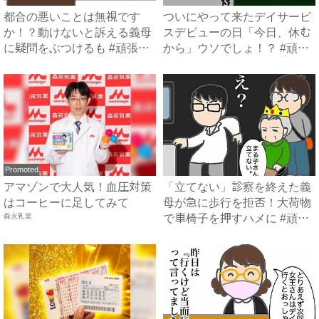
都合の悪いことは無視です
ついにやって来たデイサービ
か！？動けないと訴える義母
スデビューの日「今日、休む
に疑問をぶつけるも #頑張り
から」ウソでしょ！？ #頑
過...
張...
Promoted
アマゾンで大人気！血圧対策
「立てない」診察を終えた義
はコーヒーに足してみて
母が急に歩行を拒否！大荷物
森永乳業
で車椅子を押すハメに #頑
張...