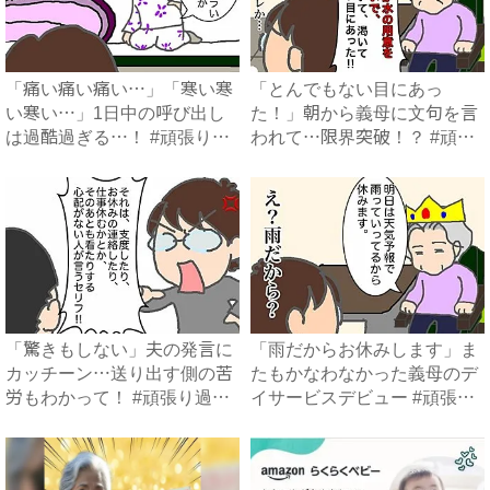
「痛い痛い痛い…」「寒い寒
「とんでもない目にあっ
い寒い…」1日中の呼び出し
た！」朝から義母に文句を言
は過酷過ぎる…！ #頑張り
われて…限界突破！？ #頑張
過...
り過...
「驚きもしない」夫の発言に
「雨だからお休みします」ま
カッチーン…送り出す側の苦
たもかなわなかった義母のデ
労もわかって！ #頑張り過
イサービスデビュー #頑張
ぎ...
り...