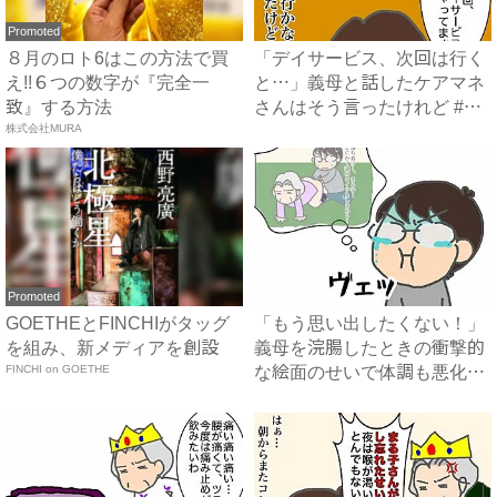
Promoted
８月のロト6はこの方法で買
「デイサービス、次回は行く
え!!６つの数字が『完全一
と…」義母と話したケアマネ
致』する方法
さんはそう言ったけれど #
株式会社MURA
頑...
Promoted
GOETHEとFINCHIがタッグ
「もう思い出したくない！」
を組み、新メディアを創設
義母を浣腸したときの衝撃的
FINCHI on GOETHE
な絵面のせいで体調も悪化
#...