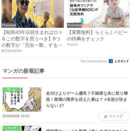
Promoted
Promoted
【昭和43年以前生まれはロト
【実質無料】らくらくベビー
６この数字を買うべき】6つ
の特典をチェック
の数字が「完全一致」する
Amazon
方...
株式会社MURA
Recommended by
マンガの新着記事
マンガ
名付けよりゲーム優先？不誠実な夫に怒り爆
発！我慢の限界を迎えた妻は？ #名前が決ま
らない 27
2026/08/09 19:35
クリップ
マンガ