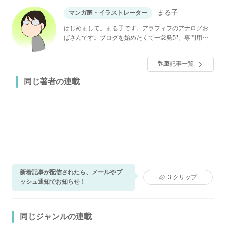
まる子
マンガ家・イラストレーター
はじめまして。まる子です。アラフィフのアナログお
ばさんです。ブログを始めたくて一念発起。専門用語
に四苦八苦しながらもマイペースに更新中です。 一つ
屋根の下の同居、完全同居している義母との嫁姑問
執筆記事一覧
題、介護がメインのブログです。似た環境の方々がス
トレス溜めすぎないようにクスッと息抜きできるよう
同じ著者の連載
な文章を心がけていきたいです。
新着記事が配信されたら、メールやプ
3
クリップ
ッシュ通知でお知らせ！
同じジャンルの連載