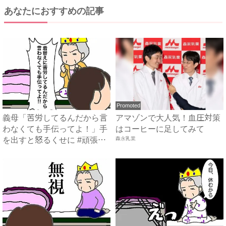
あなたにおすすめの記事
Promoted
義母「苦労してるんだから言
アマゾンで大人気！血圧対策
わなくても手伝ってよ！」手
はコーヒーに足してみて
を出すと怒るくせに #頑張
森永乳業
り...