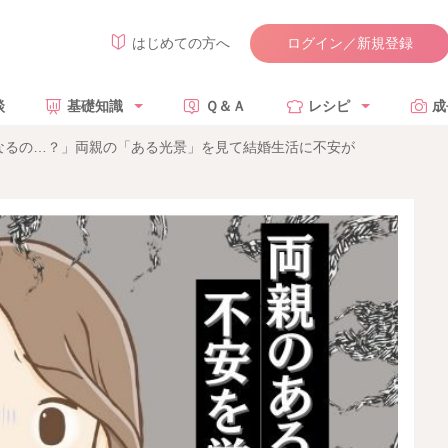
ログイン／新規登録
はじめての方へ
談
基礎知識
Ｑ＆Ａ
レシピ
成
なるの…？」両親の「ある光景」を見て結婚生活に不安が