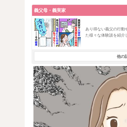
義父母・義実家
あり得ない義父の行動
た様々な体験談を紹介
他の