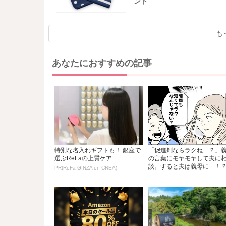
ント
も
あなたにおすすめの記事
特別な名入れギフトも！ 銀座で
「促進剤ならラクね…？」
選ぶReFaの上質ケア
の言葉にモヤモヤして夫に
談。すると夫は義母に…！？.
PR(ReFa GINZA on CREA)