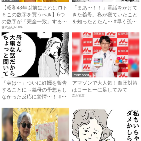
【昭和43年以前生まれはロト
「まあ…！！」電話をかけて
６この数字を買うべき】6つ
きた義母。私が寝ていたこと
の数字が「完全一致」する
を知ったとたん… #早く孫
方...
が...
株式会社MURA
Promoted
「実は…」ついに妊娠を報告
アマゾンで大人気！血圧対策
することに→義母の予想もし
はコーヒーに足してみて
なかった反応に驚愕…！ #
森永乳業
早...