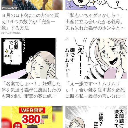
Promoted
８月のロト6はこの方法で買
「私もいちゃダメかしら？」
え!!６つの数字が『完全一
出産に立ち会いたがる義母。
致』する方法
夫も呆れた義母のホンネと
は…...
株式会社MURA
「名案でしょ…！」妊娠した
「えー嫌です…！ムリムリ
体を気遣う義母に感動したの
ぃ！」合い鍵を渡す案を必死
も束の間、衝撃の案に絶
に断る私→義母の言い分にあ
句…！...
然…...