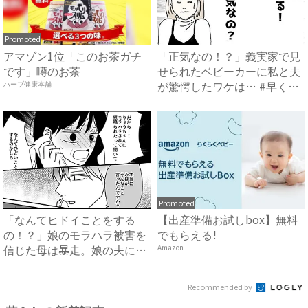
Promoted
アマゾン1位「このお茶ガチ
「正気なの！？」義実家で見
です」噂のお茶
せられたベビーカーに私と夫
が驚愕したワケは… #早く
ハーブ健康本舗
孫...
Promoted
「なんてヒドイことをする
【出産準備お試しbox】無料
の！？」娘のモラハラ被害を
でもらえる!
信じた母は暴走。娘の夫に電
Amazon
話を...
Recommended by