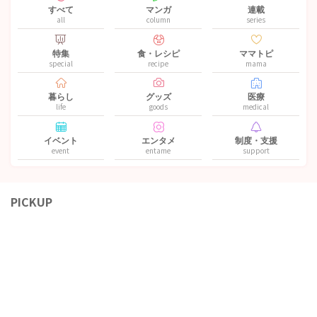
すべて
マンガ
連載
all
column
series
特集
食・レシピ
ママトピ
special
recipe
mama
暮らし
グッズ
医療
life
goods
medical
イベント
エンタメ
制度・支援
event
entame
support
PICKUP