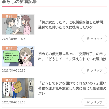
暮らしの新着記事
暮らし
「何か変だった？」ご祝儀袋を渡した瞬間、
受付で気付いたミスに後悔したワケ
2026/08/06 13:05
クリップ
暮らし
初めての仮交際→早々に「交際終了」の申し
出。「どうして…？」添えられていた理由は
2026/08/06 12:35
クリップ
暮らし
「どうしてドアを開けてくれないの？」重い
荷物を運ぶ私を放置した夫に感じた価値観の
ズレ
2026/08/06 12:05
クリップ