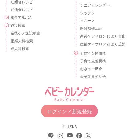
妊娠食レシピ
シニアカレンダー
妊活食レシピ
シッテク
成長アルバム
ヨムーノ
施設検索
医師監修.com
産後ケア施設検索
産後ケアサロン ひより青山
産婦人科検索
産後ケアサロン ひより芝浦
婦人科検索
子育て支援団体
子育て支援機構
おぎゃー献金
母子栄養懇話会
ログイン／新規登録
公式SNS