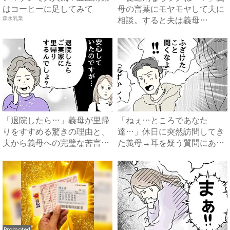
はコーヒーに足してみて
母の言葉にモヤモヤして夫に
相談。すると夫は義母
森永乳業
に…！？...
「退院したら…」義母が里帰
「ねぇ…ところであなた
りをすすめる驚きの理由と、
達…」休日に突然訪問してき
夫から義母への完璧な苦言
た義母→耳を疑う質問にあ
#...
然…！ ...
Promoted