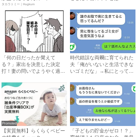
ア ...
タカラトミー｜Hugkum
僕...
「何の日だったか覚えて
時代錯誤な両親に育てられた
る？」家出を決意した決定
夫「俺がいないと生活できな
打！妻の問いでようやく過ち
いゴミだな」→私にとっての
に気づい...
ゴ...
Promoted
【実質無料】らくらくベビー
「子どもの貯金がゼロ！？」