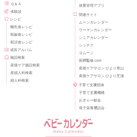
Ｑ＆Ａ
体重管理アプリ
体験談
関連サイト
レシピ
ムーンカレンダー
離乳食レシピ
ウーマンカレンダー
妊娠食レシピ
シニアカレンダー
妊活食レシピ
シッテク
成長アルバム
ヨムーノ
施設検索
医師監修.com
産後ケア施設検索
産後ケアサロン ひより青山
産婦人科検索
産後ケアサロン ひより芝浦
婦人科検索
子育て支援団体
子育て支援機構
おぎゃー献金
母子栄養懇話会