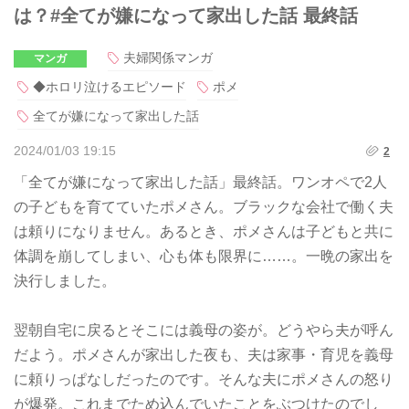
は？#全てが嫌になって家出した話 最終話
夫婦関係マンガ
マンガ
◆ホロリ泣けるエピソード
ポメ
全てが嫌になって家出した話
2024/01/03 19:15
2
「全てが嫌になって家出した話」最終話。ワンオペで2人
の子どもを育てていたポメさん。ブラックな会社で働く夫
は頼りになりません。あるとき、ポメさんは子どもと共に
体調を崩してしまい、心も体も限界に……。一晩の家出を
決行しました。
翌朝自宅に戻るとそこには義母の姿が。どうやら夫が呼ん
だよう。ポメさんが家出した夜も、夫は家事・育児を義母
に頼りっぱなしだったのです。そんな夫にポメさんの怒り
が爆発。これまでため込んでいたことをぶつけたのでし