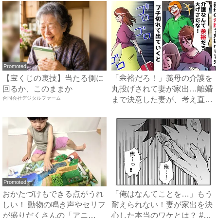
Promoted
【宝くじの裏技】当たる側に
「余裕だろ！」義母の介護を
回るか、このままか
丸投げされて妻が家出…離婚
合同会社デジタルファーム
まで決意した妻が、考え直し
た...
Promoted
おかたづけもできる点がうれ
「俺はなんてことを…」もう
しい！ 動物の鳴き声やセリフ
耐えられない！妻が家出を決
が盛りだくさんの「アニ
心した本当のワケとは？ #