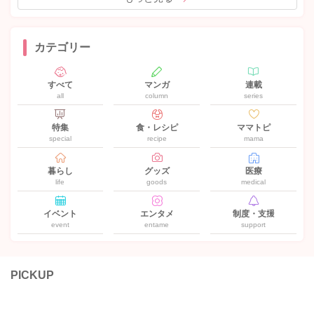
カテゴリー
すべて
マンガ
連載
all
column
series
特集
食・レシピ
ママトピ
special
recipe
mama
暮らし
グッズ
医療
life
goods
medical
イベント
エンタメ
制度・支援
event
entame
support
PICKUP