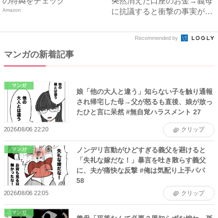
の特典をチェック
突然消えた口座のお金→義母
Amazon
に抗議すると衝撃の事実が判
明...
Recommended by
マンガの新着記事
マンガ
娘「他の大人と違う」知らない子を触り通報
され帰宅した母→父が怒るも直後、娘が放っ
たひと言に呆然 #無自覚ハラスメント 27
2026/08/06 22:20
クリップ
ノンデリ言動がひどすぎる義父を避けると
マンガ
「失礼な嫁だな！」暴言を吐き散らす義父
に、夫が痛快な反撃 #俺は気配り上手パパ
58
2026/08/06 22:05
クリップ
マンガ