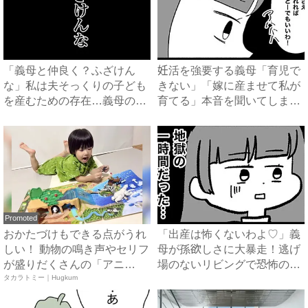
「義母と仲良く？ふざけん
妊活を強要する義母「育児で
な」私は夫そっくりの子ども
きない」「嫁に産ませて私が
を産むための存在…義母の企
育てる」本音を聞いてしまい
みを...
絶...
Promoted
おかたづけもできる点がうれ
「出産は怖くないわよ♡」義
しい！ 動物の鳴き声やセリフ
母が孫欲しさに大暴走！逃げ
が盛りだくさんの「アニ
場のないリビングで恐怖の1
ア ...
タカラトミー｜Hugkum
時...