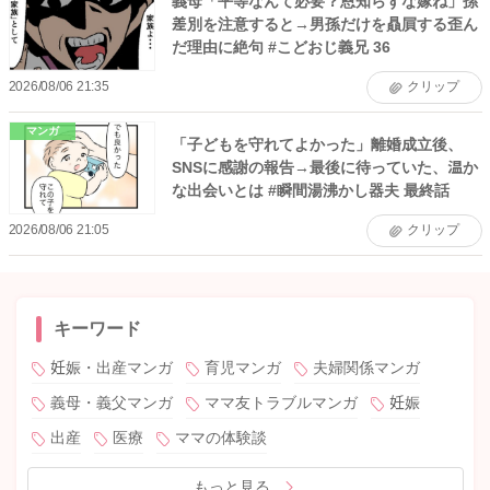
義母「平等なんて必要？恩知らずな嫁ね」孫
差別を注意すると→男孫だけを贔屓する歪ん
だ理由に絶句 #こどおじ義兄 36
2026/08/06 21:35
クリップ
マンガ
「子どもを守れてよかった」離婚成立後、
SNSに感謝の報告→最後に待っていた、温か
な出会いとは #瞬間湯沸かし器夫 最終話
2026/08/06 21:05
クリップ
キーワード
妊娠・出産マンガ
育児マンガ
夫婦関係マンガ
義母・義父マンガ
ママ友トラブルマンガ
妊娠
出産
医療
ママの体験談
もっと見る