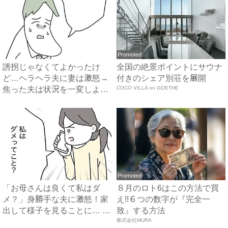
Promoted
誘拐じゃなくてよかったけ
全国の絶景ポイントにサウナ
ど…ヘラヘラ夫に妻は激怒→
付きのシェア別荘を展開
焦った夫は状況を一変しよう
COCO VILLA on GOETHE
と…...
Promoted
「お母さんは良くて私はダ
８月のロト6はこの方法で買
メ？」身勝手な夫に激怒！家
え!!６つの数字が『完全一
出して様子を見ることに… #
致』する方法
拐...
株式会社MURA