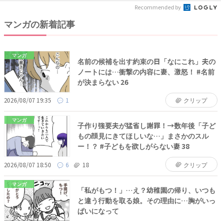
Recommended by
マンガの新着記事
マンガ
名前の候補を出す約束の日「なにこれ」夫の
ノートには…衝撃の内容に妻、激怒！ #名前
が決まらない 26
2026/08/07 19:35
1
クリップ
マンガ
子作り強要夫が猛省し謝罪！→数年後「子ど
もの顔見にきてほしいな…」まさかのスル
ー！？ #子どもを欲しがらない妻 38
2026/08/07 18:50
6
18
クリップ
マンガ
「私がもつ！」…え？幼稚園の帰り、いつも
と違う行動を取る娘。その理由に…胸がいっ
ぱいになって