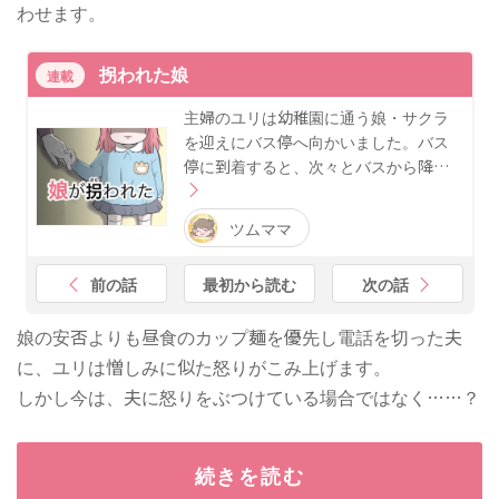
わせます。
拐われた娘
連載
主婦のユリは幼稚園に通う娘・サクラ
を迎えにバス停へ向かいました。バス
停に到着すると、次々とバスから降…
ツムママ
前の話
最初から読む
次の話
娘の安否よりも昼食のカップ麺を優先し電話を切った夫
に、ユリは憎しみに似た怒りがこみ上げます。
しかし今は、夫に怒りをぶつけている場合ではなく……？
続きを読む