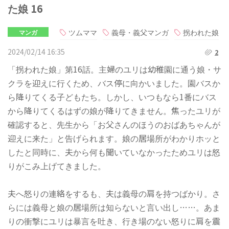
た娘 16
ツムママ
義母・義父マンガ
拐われた娘
マンガ
2024/02/14 16:35
2
「拐われた娘」第16話。主婦のユリは幼稚園に通う娘・サ
クラを迎えに行くため、バス停に向かいました。園バスか
ら降りてくる子どもたち。しかし、いつもなら1番にバス
から降りてくるはずの娘が降りてきません。焦ったユリが
確認すると、先生から「お父さんのほうのおばあちゃんが
迎えに来た」と告げられます。娘の居場所がわかりホッと
したと同時に、夫から何も聞いていなかったためユリは怒
りがこみ上げてきました。
夫へ怒りの連絡をするも、夫は義母の肩を持つばかり。さ
らには義母と娘の居場所は知らないと言い出し……。あま
りの衝撃にユリは暴言を吐き、行き場のない怒りに肩を震