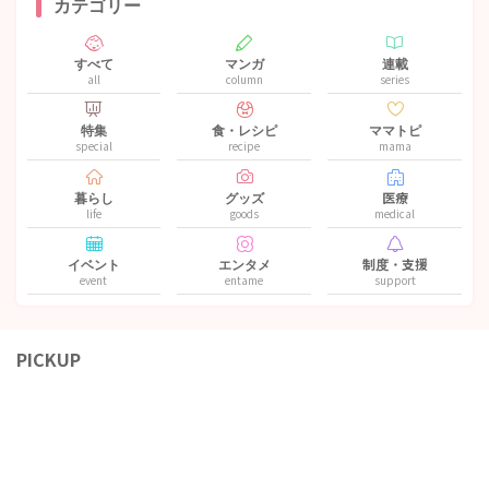
カテゴリー
すべて
マンガ
連載
all
column
series
特集
食・レシピ
ママトピ
special
recipe
mama
暮らし
グッズ
医療
life
goods
medical
イベント
エンタメ
制度・支援
event
entame
support
PICKUP