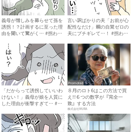
義母が憎しみを募らせて孫を
言い訳ばかりの夫「お前が心
誘拐！？計画するに至った理
配性なだけ」親の自覚ゼロの
由を聞いて驚がく… #拐わ
夫にブチギレて…！ #拐わ
れ...
れ...
Promoted
「だからって誘拐していいわ
８月のロト6はこの方法で買
けない！」義母が娘を人質に
え!!６つの数字が『完全一
した理由が衝撃すぎて… #
致』する方法
拐...
株式会社MURA