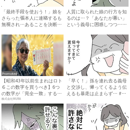
「最終手段を使おう！」娘を
人質に取られた娘の行方を知
さらった張本人に連絡するも
るのは…？「あなたが悪い」
無視され…あることを決断！
という義母に困惑しつつ…
...
#...
Promoted
【昭和43年以前生まれはロト
「早く！」孫を連れ去る義母
６この数字を買うべき】6つ
と交渉し、帰ってくるよう伝
の数字が「完全一致」する
えるも暴走は止まらず… #
方...
拐...
株式会社MURA