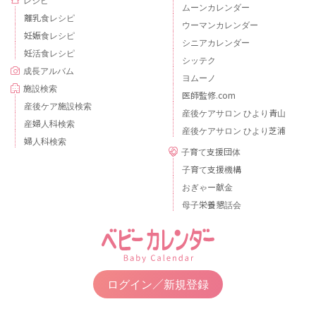
ムーンカレンダー
離乳食レシピ
ウーマンカレンダー
妊娠食レシピ
シニアカレンダー
妊活食レシピ
シッテク
成長アルバム
ヨムーノ
施設検索
医師監修.com
産後ケア施設検索
産後ケアサロン ひより青山
産婦人科検索
産後ケアサロン ひより芝浦
婦人科検索
子育て支援団体
子育て支援機構
おぎゃー献金
母子栄養懇話会
ログイン／新規登録