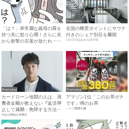
Promoted
「は？」非常識な義母の肩を
全国の絶景ポイントにサウナ
持つ夫に怒り心頭！さらに夫
付きのシェア別荘を展開
から衝撃の言葉が放たれ…
COCO VILLA on GOETHE
#...
Promoted
Promoted
カードローン地獄の人は、消
アマゾン1位「このお茶ガチ
費者金融が教えない『返済停
です」噂のお茶
止して減額・免除する方法』
ハーブ健康本舗
で...
渋谷法務総合事務所