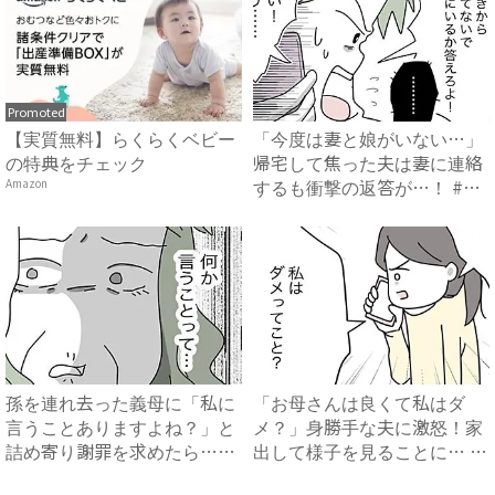
Promoted
【実質無料】らくらくベビー
「今度は妻と娘がいない…」
の特典をチェック
帰宅して焦った夫は妻に連絡
するも衝撃の返答が…！ #
Amazon
拐...
孫を連れ去った義母に「私に
「お母さんは良くて私はダ
言うことありますよね？」と
メ？」身勝手な夫に激怒！家
詰め寄り謝罪を求めたら…
出して様子を見ることに… #
#...
拐...