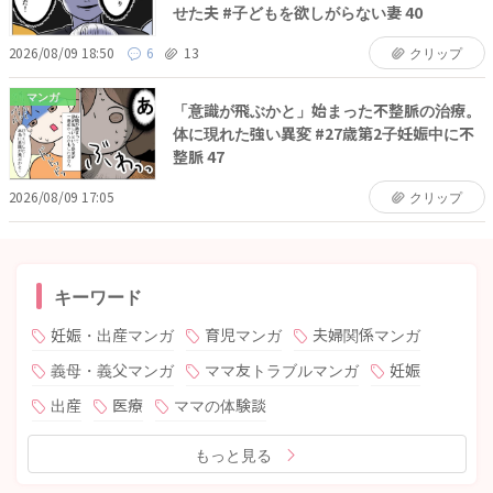
せた夫 #子どもを欲しがらない妻 40
2026/08/09 18:50
6
13
クリップ
マンガ
「意識が飛ぶかと」始まった不整脈の治療。
体に現れた強い異変 #27歳第2子妊娠中に不
整脈 47
2026/08/09 17:05
クリップ
キーワード
妊娠・出産マンガ
育児マンガ
夫婦関係マンガ
義母・義父マンガ
ママ友トラブルマンガ
妊娠
出産
医療
ママの体験談
もっと見る