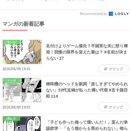
#...
早...
Recommended by
マンガの新着記事
マンガ
名付けよりゲーム優先？不誠実な夫に怒り爆
発！我慢の限界を迎えた妻は？ #名前が決ま
らない 27
2026/08/09 19:35
クリップ
マンガ
掃除機のヘッドを新調「楽しすぎてやめられ
ない」50代主婦が払った痛い代償 #五十路日
和 114
2026/08/09 19:05
クリップ
マンガ
「子ども作った俺って偉いんだ！」歪んだ承
認欲求…「もう誰からも責められない」拗ら