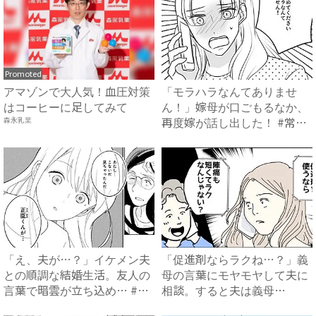
Promoted
アマゾンで大人気！血圧対策
「モラハラなんてありませ
はコーヒーに足してみて
ん！」嫁母が口ごもるなか、
再度嫁が話し出した！ #常識
森永乳業
知...
「え、夫が…？」イケメン夫
「促進剤ならラクね…？」義
との順調な結婚生活。友人の
母の言葉にモヤモヤして夫に
言葉で暗雲が立ち込め… #
相談。すると夫は義母
サ...
に…！？...