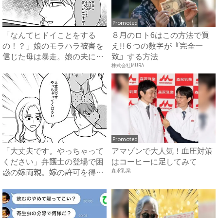
Promoted
「なんてヒドイことをする
８月のロト6はこの方法で買
の！？」娘のモラハラ被害を
え!!６つの数字が『完全一
信じた母は暴走。娘の夫に電
致』する方法
話を...
株式会社MURA
Promoted
「大丈夫です。やっちゃって
アマゾンで大人気！血圧対策
ください」弁護士の登場で困
はコーヒーに足してみて
惑の嫁両親。嫁の許可を得た
森永乳業
母...