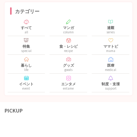
カテゴリー
すべて
マンガ
連載
all
column
series
特集
食・レシピ
ママトピ
special
recipe
mama
暮らし
グッズ
医療
life
goods
medical
イベント
エンタメ
制度・支援
event
entame
support
PICKUP