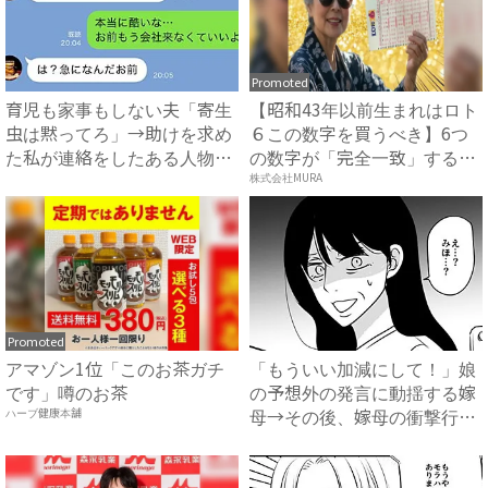
Promoted
育児も家事もしない夫「寄生
【昭和43年以前生まれはロト
虫は黙ってろ」→助けを求め
６この数字を買うべき】6つ
た私が連絡をしたある人物と
の数字が「完全一致」する
は...
方...
株式会社MURA
Promoted
アマゾン1位「このお茶ガチ
「もういい加減にして！」娘
です」噂のお茶
の予想外の発言に動揺する嫁
母→その後、嫁母の衝撃行動
ハーブ健康本舗
で...