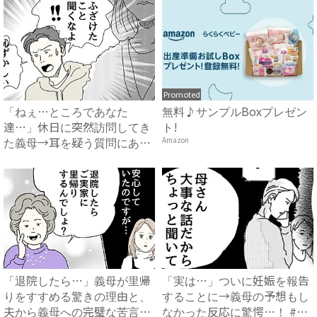
Promoted
「ねぇ…ところであなた
無料♪サンプルBoxプレゼン
達…」休日に突然訪問してき
ト!
た義母→耳を疑う質問にあ
Amazon
然…！ ...
「退院したら…」義母が里帰
「実は…」ついに妊娠を報告
りをすすめる驚きの理由と、
することに→義母の予想もし
夫から義母への完璧な苦言
なかった反応に驚愕…！ #