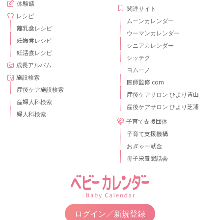
体験談
関連サイト
レシピ
ムーンカレンダー
離乳食レシピ
ウーマンカレンダー
妊娠食レシピ
シニアカレンダー
妊活食レシピ
シッテク
成長アルバム
ヨムーノ
施設検索
医師監修.com
産後ケア施設検索
産後ケアサロン ひより青山
産婦人科検索
産後ケアサロン ひより芝浦
婦人科検索
子育て支援団体
子育て支援機構
おぎゃー献金
母子栄養懇話会
ログイン／新規登録