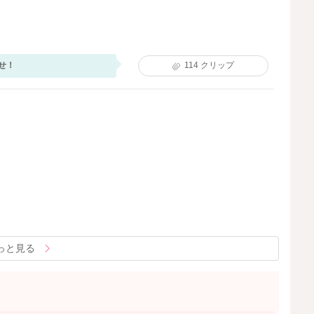
せ！
114
クリップ
っと見る