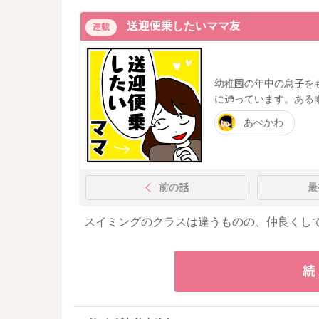
送迎便乗したいママ友
連載
幼稚園の年中の息子を
に通っています。ある
あべかわ
前の話
最
スイミングのクラスは違うものの、仲良くし
続