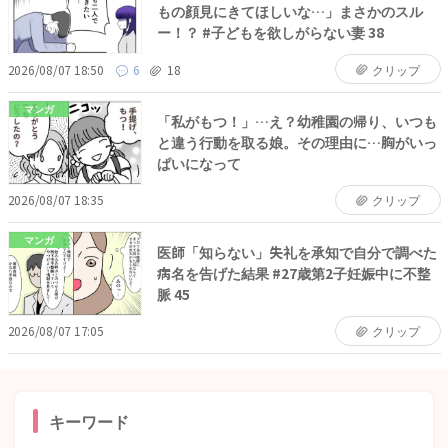
もの顔見にきてほしいな…」まさかのスル
ー！？ #子どもを欲しがらない妻 38
2026/08/07 18:50
6
18
クリップ
マンガ
「私がもつ！」…え？幼稚園の帰り、いつも
と違う行動を取る娘。その理由に…胸がいっ
ぱいになって
2026/08/07 18:35
クリップ
マンガ
医師「知らない」失礼を承知で自分で調べた
病名を告げた結果 #27歳第2子妊娠中に不整
脈 45
2026/08/07 17:05
クリップ
キーワード