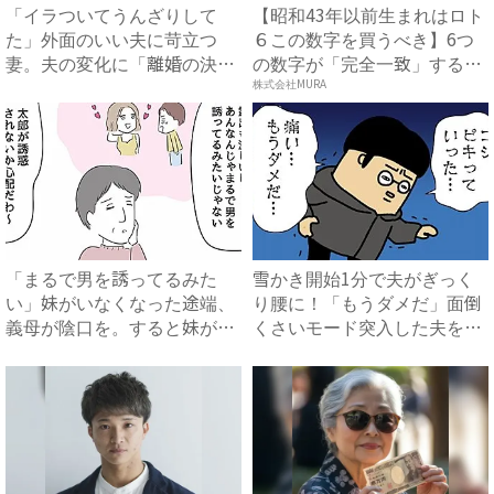
「イラついてうんざりして
【昭和43年以前生まれはロト
た」外面のいい夫に苛立つ
６この数字を買うべき】6つ
妻。夫の変化に「離婚の決
の数字が「完全一致」する
意」が揺...
方...
株式会社MURA
「まるで男を誘ってるみた
雪かき開始1分で夫がぎっく
い」妹がいなくなった途端、
り腰に！「もうダメだ」面倒
義母が陰口を。すると妹が…
くさいモード突入した夫を妻
#...
が...