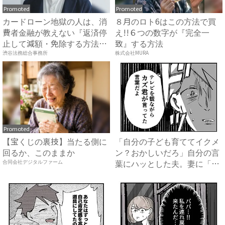
Promoted
Promoted
カードローン地獄の人は、消
８月のロト6はこの方法で買
費者金融が教えない『返済停
え!!６つの数字が『完全一
止して減額・免除する方法』
致』する方法
で...
渋谷法務総合事務所
株式会社MURA
Promoted
【宝くじの裏技】当たる側に
「自分の子ども育ててイクメ
回るか、このままか
ン？おかしいだろ」自分の言
葉にハッとした夫。妻に「違
合同会社デジタルファーム
っ...