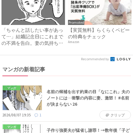
Promoted
「ちゃんと話したい事があっ
【実質無料】らくらくベビー
て…」結婚記念日にこれまで
の特典をチェック
の不満を告白。妻の気持ち
Amazon
を....
Recommended by
マンガの新着記事
マンガ
名前の候補を出す約束の日「なにこれ」夫の
ノートには…衝撃の内容に妻、激怒！ #名前
が決まらない 26
2026/08/07 19:35
1
クリップ
マンガ
子作り強要夫が猛省し謝罪！→数年後「子ど