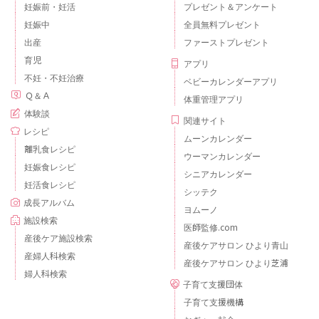
妊娠前・妊活
プレゼント＆アンケート
妊娠中
全員無料プレゼント
出産
ファーストプレゼント
育児
アプリ
不妊・不妊治療
ベビーカレンダーアプリ
Ｑ＆Ａ
体重管理アプリ
体験談
関連サイト
レシピ
ムーンカレンダー
離乳食レシピ
ウーマンカレンダー
妊娠食レシピ
シニアカレンダー
妊活食レシピ
シッテク
成長アルバム
ヨムーノ
施設検索
医師監修.com
産後ケア施設検索
産後ケアサロン ひより青山
産婦人科検索
産後ケアサロン ひより芝浦
婦人科検索
子育て支援団体
子育て支援機構