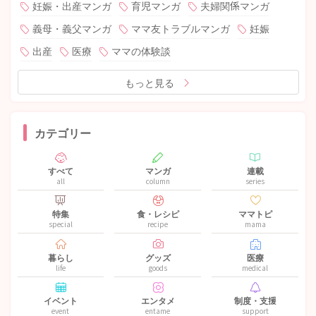
妊娠・出産マンガ
育児マンガ
夫婦関係マンガ
義母・義父マンガ
ママ友トラブルマンガ
妊娠
出産
医療
ママの体験談
もっと見る
カテゴリー
すべて
マンガ
連載
all
column
series
特集
食・レシピ
ママトピ
special
recipe
mama
暮らし
グッズ
医療
life
goods
medical
イベント
エンタメ
制度・支援
event
entame
support