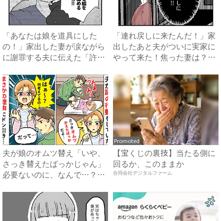
「あなたは娘を道具にした
「連れ戻しに来たんだ！」家
の！」家出した妻が涙ながら
出したあと夫がついに実家に
に謝罪する夫に伝えた「許せ
やって来た！焦った妻は？
なか...
#...
Promoted
夫が娘のオムツ替え「いや、
【宝くじの裏技】当たる側に
さっき替えたばっかじゃん」
回るか、このままか
必要ないのに、なんで…？予
合同会社デジタルファーム
想...