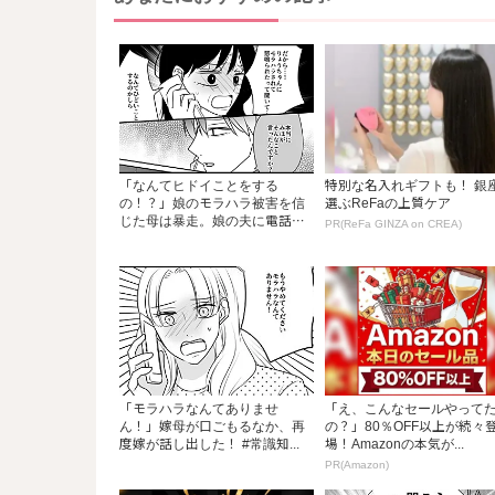
「なんてヒドイことをする
特別な名入れギフトも！ 銀
の！？」娘のモラハラ被害を信
選ぶReFaの上質ケア
じた母は暴走。娘の夫に電話
PR(ReFa GINZA on CREA)
を...
「モラハラなんてありませ
「え、こんなセールやって
ん！」嫁母が口ごもるなか、再
の？」80％OFF以上が続々
度嫁が話し出した！ #常識知...
場！Amazonの本気が...
PR(Amazon)