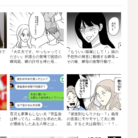
座で
「大丈夫です。やっちゃってく
「もういい加減にして！」娘の
ださい」弁護士の登場で困惑の
予想外の発言に動揺する嫁母→
嫁両親。嫁の許可を得た母...
その後、嫁母の衝撃行動で...
た
育児も家事もしない夫「寄生虫
「促進剤ならラクね…？」義母
登
は黙ってろ」→助けを求めた私
の言葉にモヤモヤして夫に相
が連絡をしたある人物とは...
談。すると夫は義母に…！？...