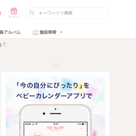
長アルバム
施設検索
は？