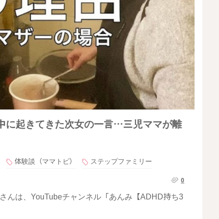
夜中に起きてきた次女の一言…三児ママが離
み
体験談（ママトピ）
ステップファミリー
0
んは、YouTubeチャンネル「あんみ【ADHD持ち3