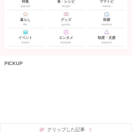
特集
食・レシピ
ママトピ
special
recipe
mama
暮らし
グッズ
医療
life
goods
medical
イベント
エンタメ
制度・支援
event
entame
support
PICKUP
クリップした記事