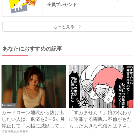
全員プレゼント
もっと見る
あなたにおすすめの記事
Promoted
カードローン地獄から抜け出
「すみません！」娘の代わり
したい人は、返済を3～6ヶ月
に謝罪する両親…不倫がもた
停止して『大幅に減額して
らした大きな代償とは？ #
か...
渋谷法務総合事務所
親...