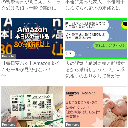
の衝撃発言が聞こえ、ショッ
不倫に走った友人。不倫相手
ク受ける娘→一瞬で笑顔に変
に捨てられ驚きの末路とは？
え...
...
Promoted
【毎日変わる】Amazonタイ
夫の誤爆「絶対に嫁と離婚す
ムセールが見逃せない！
るから結婚しようね♡」→浮
Amazon
気相手のふりをして泳がせて
み...
Promoted
Promoted