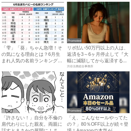
Promoted
「雫」「葵」ちゃん急増！そ
リボ払い50万円以上の人は、
の気になる理由とは？6月生
返済を3～6ヶ月停止して『大
まれ人気の名前ランキング｜
幅に減額してから返済する...
ベ...
渋谷法務総合事務所
Promoted
「許さない！」自分を不倫の
「え、こんなセールやってた
肩代わりにした親友。両親に
の？」80％OFF以上が続々登
話すとまさかの展開に！ #
場！Amazonの本気が...