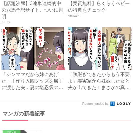
【話題沸騰】3連単連続的中
【実質無料】らくらくベビー
の競馬予想サイト、ついに判
の特典をチェック
明
Amazon
ルーツ
「シンママだから妹にあげ
「跡継ぎできたからもう不要
た」手作り入園グッズを勝手
よ」義実家から妊娠した女と
に渡した夫…妻の堪忍袋の緒
夫が出てきた！まさかの真相
が切...
と...
Recommended by
マンガの新着記事
マンガ