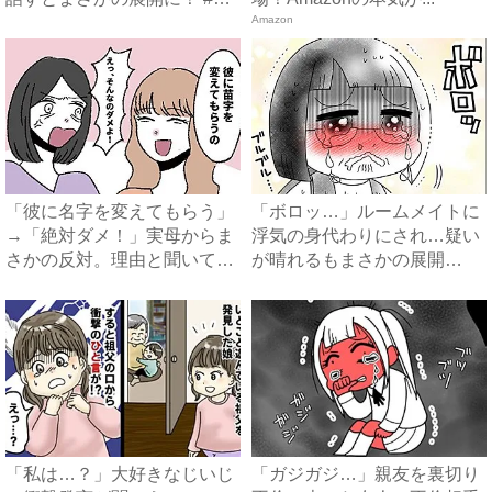
親...
Amazon
「彼に名字を変えてもらう」
「ボロッ…」ルームメイトに
→「絶対ダメ！」実母からま
浮気の身代わりにされ…疑い
さかの反対。理由と聞いてみ
が晴れるもまさかの展開
る...
に…！...
「私は…？」大好きなじいじ
「ガジガジ…」親友を裏切り