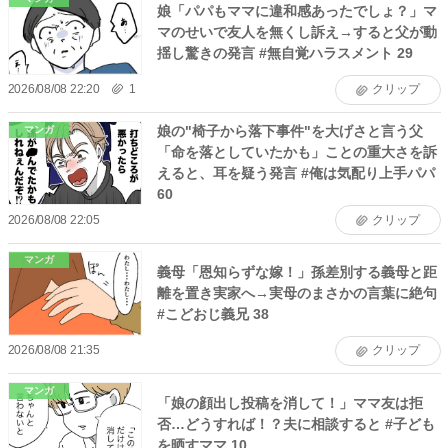
娘「パパもママに違和感あったでしょ？」マ
マのせいで友人を無くし訴え→すると父が動
揺し驚きの発言 #無自覚ハラスメント 29
2026/08/08 22:20
1
クリップ
娘の"椅子から落下事件"を大げさと言う父
マンガ
「命を落としていたかも」ことの重大さを訴
えると、耳を疑う発言 #俺は気配り上手パパ
60
2026/08/08 22:05
クリップ
マンガ
義母「恩知らずな嫁！」孫差別する義母と距
離を置き実家へ→実母のまさかの言葉に絶句
#こどおじ義兄 38
2026/08/08 21:35
クリップ
マンガ
「娘の顔出し投稿を消して！」ママ友は拒
否…どうすれば！？夫に相談すると #子ども
を晒すママ 10