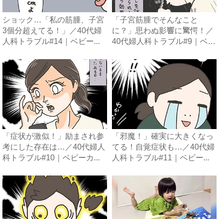
ショック…「私の筋腫、子宮
「子宮筋腫でそんなこと
3個分超えてる！」／40代婦
に？」思わぬ影響に驚愕！／
人科トラブル#14｜ベビー...
40代婦人科トラブル#9｜ベビ
ー...
「症状が激似！」励まされ参
「邪魔！」確実に大きくなっ
考にした存在は…／40代婦人
てる！自覚症状も…／40代婦
科トラブル#10｜ベビーカ...
人科トラブル#11｜ベビー...