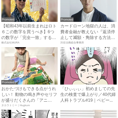
Promoted
Promoted
【昭和43年以前生まれはロト
カードローン地獄の人は、消
６この数字を買うべき】6つ
費者金融が教えない『返済停
の数字が「完全一致」する
止して減額・免除する方法』
方...
株式会社MURA
で...
渋谷法務総合事務所
Promoted
おかたづけもできる点がうれ
「ひぃぃぃ」初めましての先
しい！ 動物の鳴き声やセリフ
生の検査で爆上がり／40代婦
が盛りだくさんの「アニ
人科トラブル#19｜ベビー...
ア ...
タカラトミー｜Hugkum