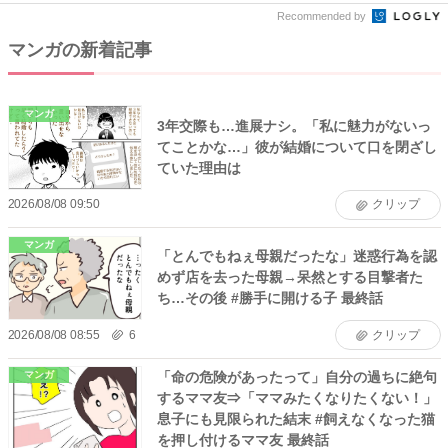
Recommended by
マンガの新着記事
マンガ
3年交際も…進展ナシ。「私に魅力がないっ
てことかな…」彼が結婚について口を閉ざし
ていた理由は
2026/08/08 09:50
クリップ
マンガ
「とんでもねぇ母親だったな」迷惑行為を認
めず店を去った母親→呆然とする目撃者た
ち…その後 #勝手に開ける子 最終話
2026/08/08 08:55
6
クリップ
「命の危険があったって」自分の過ちに絶句
マンガ
するママ友⇒「ママみたくなりたくない！」
息子にも見限られた結末 #飼えなくなった猫
を押し付けるママ友 最終話