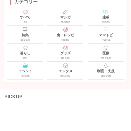
カテゴリー
すべて
マンガ
連載
all
column
series
特集
食・レシピ
ママトピ
special
recipe
mama
暮らし
グッズ
医療
life
goods
medical
イベント
エンタメ
制度・支援
event
entame
support
PICKUP