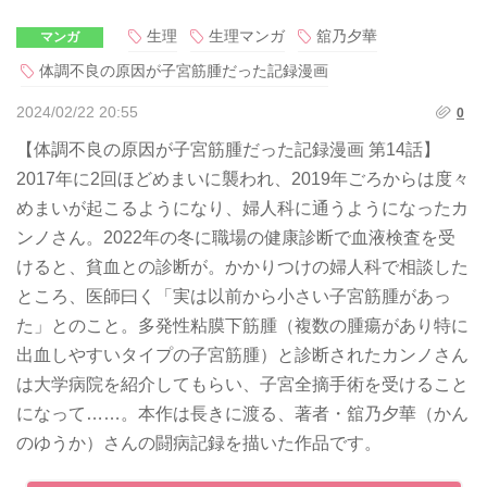
生理
生理マンガ
舘乃夕華
マンガ
体調不良の原因が子宮筋腫だった記録漫画
2024/02/22 20:55
0
【体調不良の原因が子宮筋腫だった記録漫画 第14話】
2017年に2回ほどめまいに襲われ、2019年ごろからは度々
めまいが起こるようになり、婦人科に通うようになったカ
ンノさん。2022年の冬に職場の健康診断で血液検査を受
けると、貧血との診断が。かかりつけの婦人科で相談した
ところ、医師曰く「実は以前から小さい子宮筋腫があっ
た」とのこと。多発性粘膜下筋腫（複数の腫瘍があり特に
出血しやすいタイプの子宮筋腫）と診断されたカンノさん
は大学病院を紹介してもらい、子宮全摘手術を受けること
になって……。本作は長きに渡る、著者・舘乃夕華（かん
のゆうか）さんの闘病記録を描いた作品です。