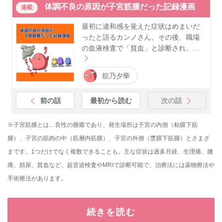
体調不良の原因が子宮筋腫だった記録漫画
連載
最初に違和感を覚えた症状はめまいだ
ったと語るカンノさん。その後、職場
の血液検査で「貧血」と診断され、…
舘乃夕華
前の話
最初から読む
次の話
※子宮筋腫とは…良性の腫瘍であり、発生場所は子宮の内側（粘膜下筋
腫）、子宮の筋肉の中（筋層内筋腫）、子宮の外側（漿膜下筋腫）とさまざ
まです。1つだけでなく複数できることも。主な症状は過多月経、生理痛、腰
痛、頻尿、貧血など。超音波検査やMRIで診断可能で、治療法には薬物療法や
手術療法があります。
続きを読む