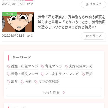
2026/08/08 08:25
2
クリップ
マンガ
義母「私も家族よ」孫差別をされ会う頻度を
減らすと鬼電→「そういうことか」義母豹変
の恐ろしいワケとは #こどおじ義兄 37
2026/08/07 23:15
3
クリップ
キーワード
妊娠・出産マンガ
育児マンガ
夫婦関係マンガ
義母・義父マンガ
ママ友トラブルマンガ
妊娠
出産
医療
ママの体験談
もっと見る