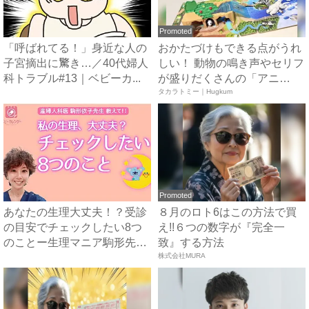
Promoted
「呼ばれてる！」身近な人の
おかたづけもできる点がうれ
子宮摘出に驚き…／40代婦人
しい！ 動物の鳴き声やセリフ
科トラブル#13｜ベビーカ...
が盛りだくさんの「アニ
ア ...
タカラトミー｜Hugkum
Promoted
あなたの生理大丈夫！？受診
８月のロト6はこの方法で買
の目安でチェックしたい8つ
え!!６つの数字が『完全一
のことー生理マニア駒形先生
致』する方法
が...
株式会社MURA