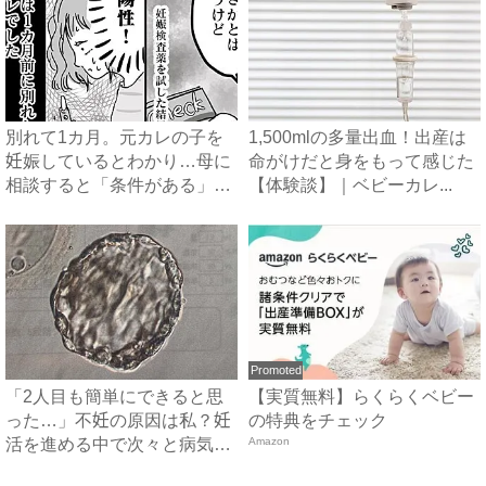
別れて1カ月。元カレの子を
1,500mlの多量出血！出産は
妊娠しているとわかり…母に
命がけだと身をもって感じた
相談すると「条件がある」と
【体験談】｜ベビーカレ...
言...
Promoted
「2人目も簡単にできると思
【実質無料】らくらくベビー
った…」不妊の原因は私？妊
の特典をチェック
活を進める中で次々と病気が
Amazon
見...