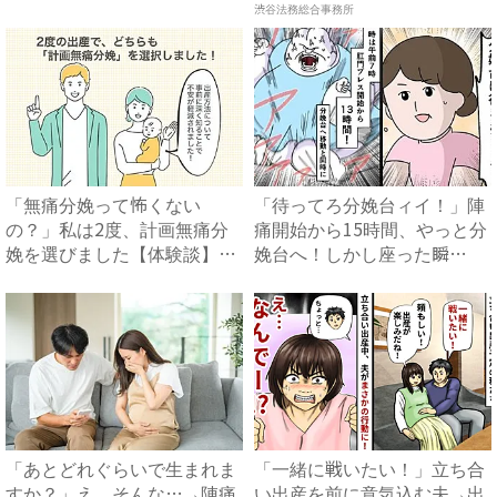
て...
で...
渋谷法務総合事務所
「無痛分娩って怖くない
「待ってろ分娩台ィイ！」陣
の？」私は2度、計画無痛分
痛開始から15時間、やっと分
娩を選びました【体験談】｜
娩台へ！しかし座った瞬
ベビー...
間、...
「あとどれぐらいで生まれま
「一緒に戦いたい！」立ち合
すか？」え、そんな…→陣痛
い出産を前に意気込む夫→出