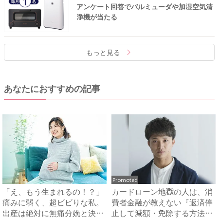
アンケート回答でバルミューダや加湿空気清
浄機が当たる
もっと見る
あなたにおすすめの記事
Promoted
「え、もう生まれるの！？」
カードローン地獄の人は、消
痛みに弱く、超ビビりな私。
費者金融が教えない『返済停
出産は絶対に無痛分娩と決め
止して減額・免除する方法』