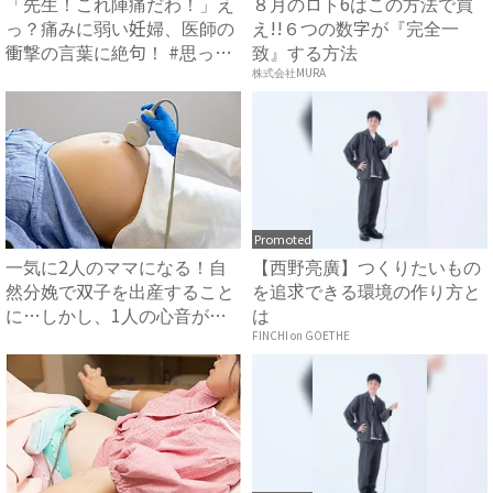
「先生！これ陣痛だわ！」え
８月のロト6はこの方法で買
っ？痛みに弱い妊婦、医師の
え!!６つの数字が『完全一
衝撃の言葉に絶句！ #思っ
致』する方法
て...
株式会社MURA
Promoted
一気に2人のママになる！自
【西野亮廣】つくりたいもの
然分娩で双子を出産すること
を追求できる環境の作り方と
に…しかし、1人の心音が聞
は
こ...
FINCHI on GOETHE