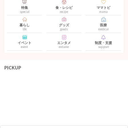
特集
食・レシピ
ママトピ
special
recipe
mama
暮らし
グッズ
医療
life
goods
medical
イベント
エンタメ
制度・支援
event
entame
support
PICKUP