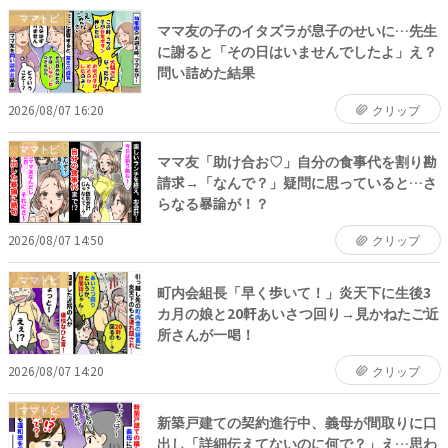
ママトピ
ママ友の子のイタズラが息子のせいに…先生
に謝ると「その日はいませんでしたよ」え？
問い詰めた結果
2026/08/07 16:20
クリップ
ママトピ
ママ友「助け合お♡」自分の食事代を割り勘
請求→「なんで？」疑問に思っていると…さ
らなる暴論が！？
2026/08/07 14:50
クリップ
ママトピ
町内会組長「早く歩いて！」炎天下に生後3
カ月の娘と20軒あいさつ回り→見かねたご近
所さんが一喝！
2026/08/07 14:20
クリップ
ママトピ
新築戸建ての契約進行中、義母が間取りに口
出し「詳細伝えてないのに何で？」え…思わ