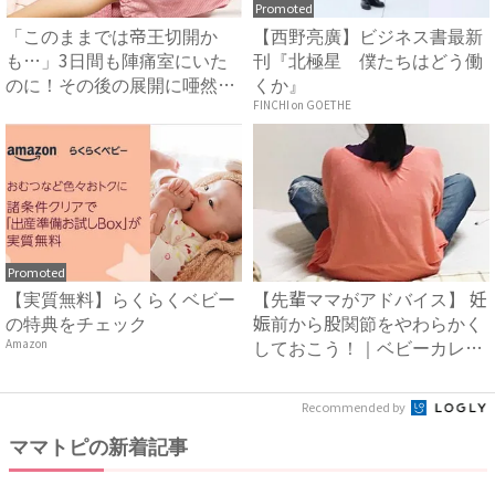
Promoted
「このままでは帝王切開か
【西野亮廣】ビジネス書最新
も…」3日間も陣痛室にいた
刊『北極星 僕たちはどう働
のに！その後の展開に唖然…
くか』
【体...
FINCHI on GOETHE
Promoted
【実質無料】らくらくベビー
【先輩ママがアドバイス】 妊
の特典をチェック
娠前から股関節をやわらかく
しておこう！｜ベビーカレ
Amazon
ン...
Recommended by
ママトピの新着記事