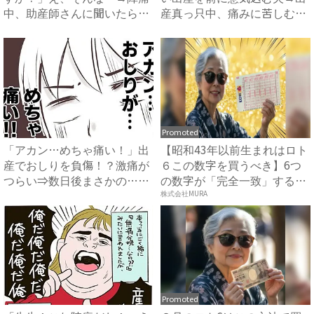
中、助産師さんに聞いたら衝
産真っ只中、痛みに苦しむ私
撃...
の...
Promoted
「アカン…めちゃ痛い！」出
【昭和43年以前生まれはロト
産でおしりを負傷！？激痛が
６この数字を買うべき】6つ
つらい⇒数日後まさかの…
の数字が「完全一致」する
#...
方...
株式会社MURA
Promoted