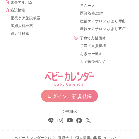
成長アルバム
ヨムーノ
施設検索
医師監修.com
産後ケア施設検索
産後ケアサロン ひより青山
産婦人科検索
産後ケアサロン ひより芝浦
婦人科検索
子育て支援団体
子育て支援機構
おぎゃー献金
母子栄養懇話会
ログイン／新規登録
公式SNS
ベビーカレンダーとは？
運営会社
個人情報の取扱いについて