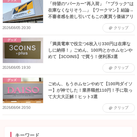
グッズ
「待望の“パーカー”再入荷」「"ブラック"は
在庫なくなりそう…」【ワークマン】結論→
不審者感を差し引いてもこの夏買う価値アリ
2026/08/05 20:30
クリップ
グッズ
「満員電車で役立つ6枚入り330円は在庫な
しに納得！」ごめん、100均とかホムセンや
めて【3COINS】で買う！便利系3選
2026/08/05 19:30
クリップ
グッズ
ごめん、もうホムセンやめて【100均ダイソ
ー】が神でした！業界騒然110円！手に取っ
て大大大正解！ヒット3選
2026/08/04 20:50
クリップ
キーワード