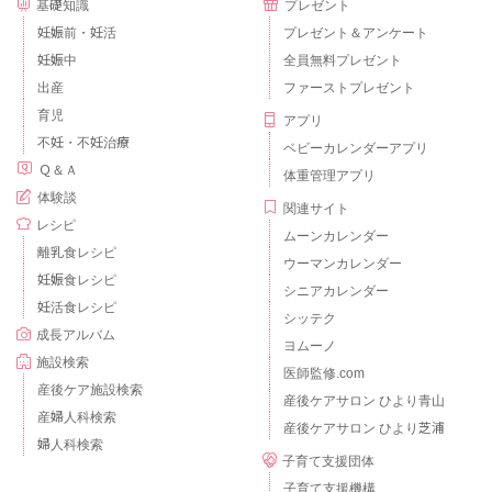
基礎知識
プレゼント
妊娠前・妊活
プレゼント＆アンケート
妊娠中
全員無料プレゼント
出産
ファーストプレゼント
育児
アプリ
不妊・不妊治療
ベビーカレンダーアプリ
Ｑ＆Ａ
体重管理アプリ
体験談
関連サイト
レシピ
ムーンカレンダー
離乳食レシピ
ウーマンカレンダー
妊娠食レシピ
シニアカレンダー
妊活食レシピ
シッテク
成長アルバム
ヨムーノ
施設検索
医師監修.com
産後ケア施設検索
産後ケアサロン ひより青山
産婦人科検索
産後ケアサロン ひより芝浦
婦人科検索
子育て支援団体
子育て支援機構