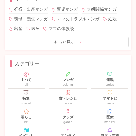
妊娠・出産マンガ
育児マンガ
夫婦関係マンガ
義母・義父マンガ
ママ友トラブルマンガ
妊娠
出産
医療
ママの体験談
もっと見る
カテゴリー
すべて
マンガ
連載
all
column
series
特集
食・レシピ
ママトピ
special
recipe
mama
暮らし
グッズ
医療
life
goods
medical
イベント
エンタメ
制度・支援