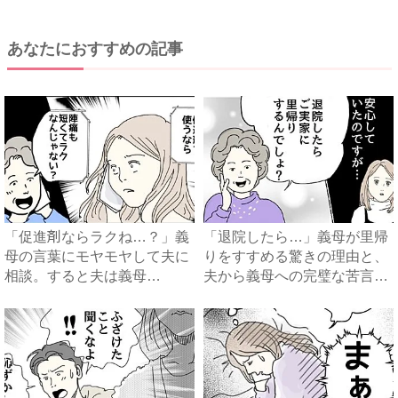
あなたにおすすめの記事
「促進剤ならラクね…？」義
「退院したら…」義母が里帰
母の言葉にモヤモヤして夫に
りをすすめる驚きの理由と、
相談。すると夫は義母
夫から義母への完璧な苦言
に…！？...
#...