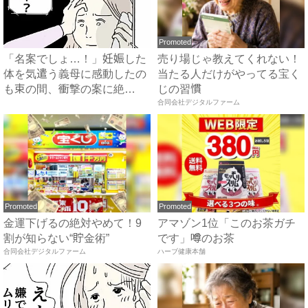
Promoted
「名案でしょ…！」妊娠した
売り場じゃ教えてくれない！
体を気遣う義母に感動したの
当たる人だけがやってる宝く
も束の間、衝撃の案に絶
じの習慣
句…！...
合同会社デジタルファーム
Promoted
Promoted
金運下げるの絶対やめて！9
アマゾン1位「このお茶ガチ
割が知らない“貯金術”
です」噂のお茶
合同会社デジタルファーム
ハーブ健康本舗