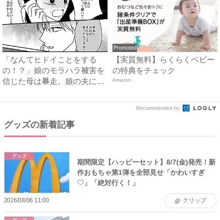
Promoted
「なんてヒドイことをする
【実質無料】らくらくベビー
の！？」娘のモラハラ被害を
の特典をチェック
信じた母は暴走。娘の夫に電
Amazon
話を...
Recommended by
グッズの新着記事
グッズ
期間限定【ハッピーセット】8/7(金)発売！新
作おもちゃ第1弾を全部見せ「かわいすぎ
♡」「絶対行く！」
2026/08/06 11:00
クリップ