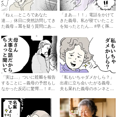
「ねぇ…ところであなた
「まあ…！！」電話をかけて
達…」休日に突然訪問してき
きた義母。私が寝ていたこと
た義母→耳を疑う質問にあ
を知ったとたん… #早く孫
然…！ ...
が...
「実は…」ついに妊娠を報告
「私もいちゃダメかしら？」
することに→義母の予想もし
出産に立ち会いたがる義母。
なかった反応に驚愕…！ #
夫も呆れた義母のホンネと
早...
は…...