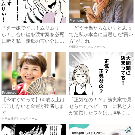
Promoted
「えー嫌です…！ムリムリ
「どうせ当たらない」と思っ
ぃ！」合い鍵を渡す案を必死
てた私が本当に当選した“買い
に断る私→義母の言い分にあ
方”がこれ
然…...
合同会社デジタルファーム
Promoted
【今すぐやって】60歳以上は
「正気なの！？」義実家で見
〇〇しないと金運が崩壊しま
せられたベビーカーに私と夫
す
が驚愕したワケは… #早く
合同会社デジタルファーム
孫...