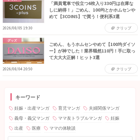
「満員電車で役立つ6枚入り330円は在庫な
しに納得！」ごめん、100均とかホムセンや
めて【3COINS】で買う！便利系3選
2026/08/05 19:30
クリップ
グッズ
ごめん、もうホムセンやめて【100均ダイソ
ー】が神でした！業界騒然110円！手に取っ
て大大大正解！ヒット3選
2026/08/04 20:50
クリップ
キーワード
妊娠・出産マンガ
育児マンガ
夫婦関係マンガ
義母・義父マンガ
ママ友トラブルマンガ
妊娠
出産
医療
ママの体験談