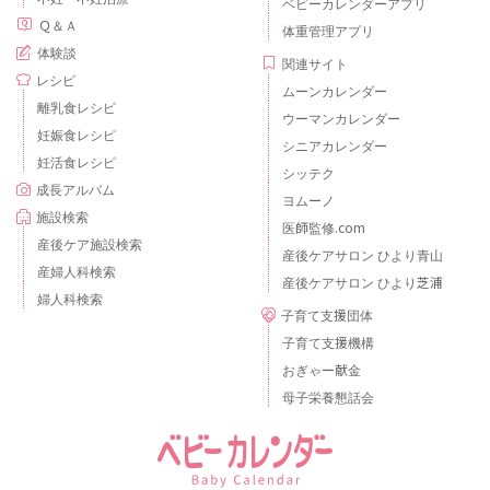
ベビーカレンダーアプリ
Ｑ＆Ａ
体重管理アプリ
体験談
関連サイト
レシピ
ムーンカレンダー
離乳食レシピ
ウーマンカレンダー
妊娠食レシピ
シニアカレンダー
妊活食レシピ
シッテク
成長アルバム
ヨムーノ
施設検索
医師監修.com
産後ケア施設検索
産後ケアサロン ひより青山
産婦人科検索
産後ケアサロン ひより芝浦
婦人科検索
子育て支援団体
子育て支援機構
おぎゃー献金
母子栄養懇話会