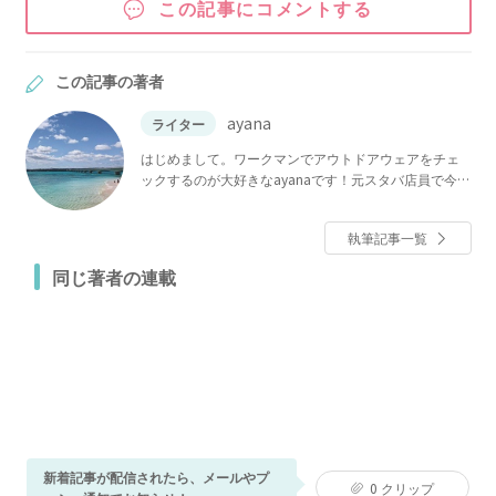
この記事にコメントする
この記事の著者
ayana
ライター
はじめまして。ワークマンでアウトドアウェアをチェ
ックするのが大好きなayanaです！元スタバ店員で今で
も週4でスタバに通っているほど、スタバの沼にハマっ
ています。インスタチェックが趣味で、100均や収納の
執筆記事一覧
情報は欠かさずチェックしているので、くらしに役立
つ情報についても自信があります！ わたしの記事で
同じ著者の連載
は、「これは絶対紹介したい！」「実践したい！」と
思った情報を選りすぐって紹介しています。
新着記事が配信されたら、メールやプ
0
クリップ