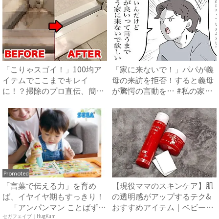
「こりゃスゴイ！」100均ア
「家に来ないで！」パパが義
イテムでここまでキレイ
母の来訪を拒否！すると義母
に！？掃除のプロ直伝、簡単
が驚愕の言動を… #私の家
お掃...
に...
Promoted
「言葉で伝える力」を育め
【現役ママのスキンケア】肌
ば、イヤイヤ期もすっきり！
の透明感がアップするテク&
「アンパンマン ことばずか
おすすめアイテム｜ベビーカ
ん...
レ...
セガフェイブ｜HugKum