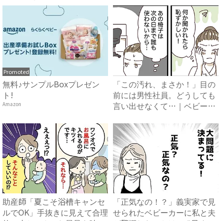
Promoted
無料♪サンプルBoxプレゼン
「この汚れ、まさか！」目の
ト!
前には男性社員。どうしても
言い出せなくて…｜ベビーカ
Amazon
レ...
助産師「夏こそ浴槽キャンセ
「正気なの！？」義実家で見
ルでOK」手抜きに見えて合理
せられたベビーカーに私と夫