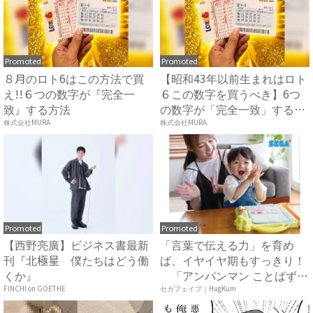
Promoted
Promoted
８月のロト6はこの方法で買
【昭和43年以前生まれはロト
え!!６つの数字が『完全一
６この数字を買うべき】6つ
致』する方法
の数字が「完全一致」する
方...
株式会社MURA
株式会社MURA
Promoted
Promoted
【西野亮廣】ビジネス書最新
「言葉で伝える力」を育め
刊『北極星 僕たちはどう働
ば、イヤイヤ期もすっきり！
くか』
「アンパンマン ことばずか
ん...
FINCHI on GOETHE
セガフェイブ｜HugKum