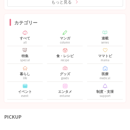
もっと見る
カテゴリー
すべて
マンガ
連載
all
column
series
特集
食・レシピ
ママトピ
special
recipe
mama
暮らし
グッズ
医療
life
goods
medical
イベント
エンタメ
制度・支援
event
entame
support
PICKUP