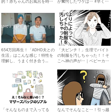
的！赤ちゃんのお風呂を時
が驚愕したワケは… #早く
短...
孫...
654万回再生！「ADHD夫との
「大ピンチ！」生理でバイト
生活」はこんな感じ！特性を
の制服を汚しちゃった！！そ
理解し、うまく付き合う...
こへ神の声が…｜ベビーカレ
ン...
「そんなものまで入ってる
なんでそんなこと…！引っ越