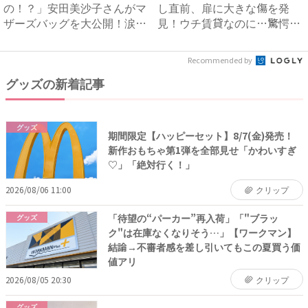
の！？」安田美沙子さんがマ
し直前、扉に大きな傷を発
ザーズバッグを大公開！涙な
見！ウチ賃貸なのに…驚愕の
しで...
理由...
Recommended by
グッズの新着記事
グッズ
期間限定【ハッピーセット】8/7(金)発売！
新作おもちゃ第1弾を全部見せ「かわいすぎ
♡」「絶対行く！」
2026/08/06 11:00
クリップ
「待望の“パーカー”再入荷」「"ブラッ
グッズ
ク"は在庫なくなりそう…」【ワークマン】
結論→不審者感を差し引いてもこの夏買う価
値アリ
2026/08/05 20:30
クリップ
グッズ