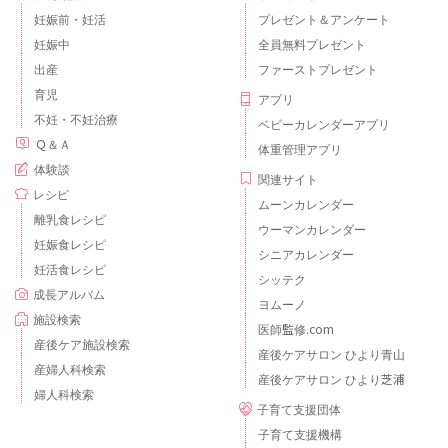
妊娠前・妊活
プレゼント＆アンケート
妊娠中
全員無料プレゼント
出産
ファーストプレゼント
育児
アプリ
不妊・不妊治療
ベビーカレンダーアプリ
Ｑ＆Ａ
体重管理アプリ
体験談
関連サイト
レシピ
ムーンカレンダー
離乳食レシピ
ウーマンカレンダー
妊娠食レシピ
シニアカレンダー
妊活食レシピ
シッテク
成長アルバム
ヨムーノ
施設検索
医師監修.com
産後ケア施設検索
産後ケアサロン ひより青山
産婦人科検索
産後ケアサロン ひより芝浦
婦人科検索
子育て支援団体
子育て支援機構