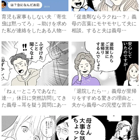
育児も家事もしない夫「寄生
「促進剤ならラクね…？」義
虫は黙ってろ」→助けを求め
母の言葉にモヤモヤして夫に
た私が連絡をしたある人物と
相談。すると夫は義母
は...
に…！？...
「ねぇ…ところであなた
「退院したら…」義母が里帰
達…」休日に突然訪問してき
りをすすめる驚きの理由と、
た義母→耳を疑う質問にあ
夫から義母への完璧な苦言
然…！ ...
#...