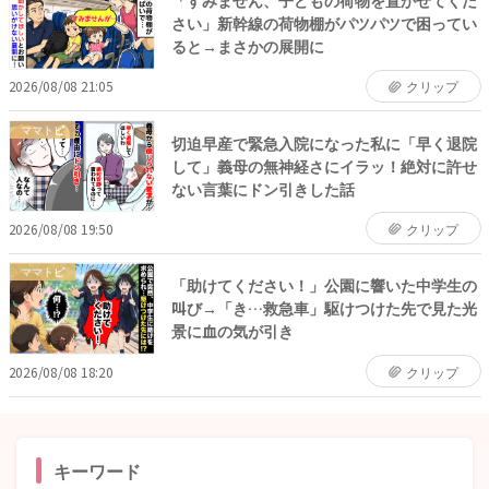
さい」新幹線の荷物棚がパツパツで困ってい
ると→まさかの展開に
2026/08/08 21:05
クリップ
ママトピ
切迫早産で緊急入院になった私に「早く退院
して」義母の無神経さにイラッ！絶対に許せ
ない言葉にドン引きした話
2026/08/08 19:50
クリップ
ママトピ
「助けてください！」公園に響いた中学生の
叫び→「き…救急車」駆けつけた先で見た光
景に血の気が引き
2026/08/08 18:20
クリップ
キーワード