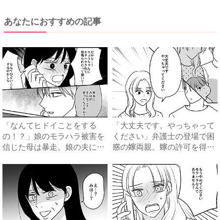
あなたにおすすめの記事
「なんてヒドイことをする
「大丈夫です。やっちゃって
の！？」娘のモラハラ被害を
ください」弁護士の登場で困
信じた母は暴走。娘の夫に電
惑の嫁両親。嫁の許可を得た
話を...
母...