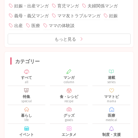
妊娠・出産マンガ
育児マンガ
夫婦関係マンガ
義母・義父マンガ
ママ友トラブルマンガ
妊娠
出産
医療
ママの体験談
もっと見る
カテゴリー
すべて
マンガ
連載
all
column
series
特集
食・レシピ
ママトピ
special
recipe
mama
暮らし
グッズ
医療
life
goods
medical
イベント
エンタメ
制度・支援