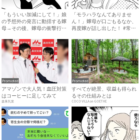
「もういい加減にして！」娘
「モラハラなんてありませ
の予想外の発言に動揺する嫁
ん！」嫁母が口ごもるなか、
母→その後、嫁母の衝撃行動
再度嫁が話し出した！ #常識
で...
知...
Promoted
Promoted
アマゾンで大人気！血圧対策
すべてが絶景、収益も得られ
はコーヒーに足してみて
るその仕組みとは
森永乳業
COCO VILLA on GOETHE