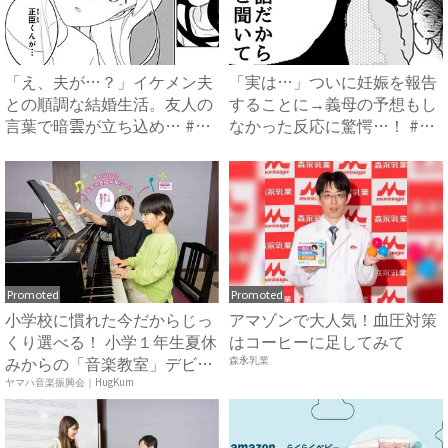
「え、夫が…？」イケメン夫
「実は…」ついに妊娠を報告
との順調な結婚生活。友人の
することに→義母の予想もし
言葉で暗雲が立ち込め… #
なかった反応に驚愕…！ #
サ...
早...
Promoted
Promoted
小学校に慣れた今だからじっ
アマゾンで大人気！血圧対策
くり選べる！ 小学１年生夏休
はコーヒーに足してみて
みからの「音楽教室」デビ
森永乳業
ュ...
ヤマハ音楽振興会｜HugKum