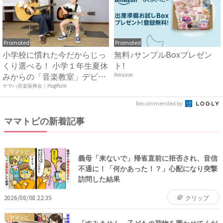
Promoted
Promoted
小学校に慣れた今だからじっ
無料♪サンプルBoxプレゼン
くり選べる！ 小学１年生夏休
ト!
みからの「音楽教室」デビ
Amazon
ュ...
ヤマハ音楽振興会｜HugKum
Recommended by
ママトピの新着記事
ママトピ
義母「来ないで」帰省直前に拒否され、音信
不通に！「何かあった！？」心配になり突撃
訪問した結果
2026/08/08 22:35
クリップ
ママトピ
「すみません、子どもの荷物を置かせてくだ