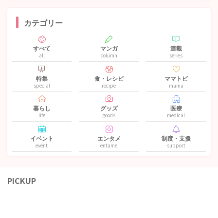
カテゴリー
すべて
マンガ
連載
all
column
series
特集
食・レシピ
ママトピ
special
recipe
mama
暮らし
グッズ
医療
life
goods
medical
イベント
エンタメ
制度・支援
event
entame
support
PICKUP