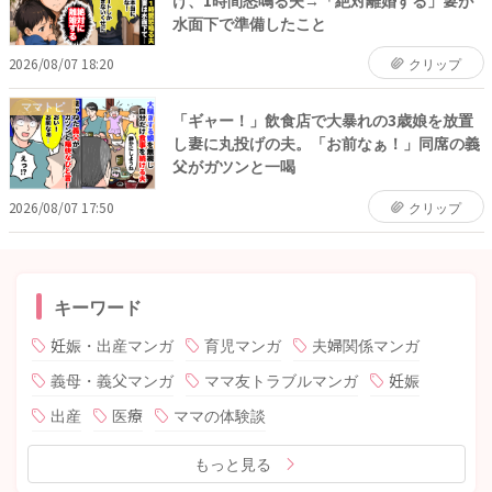
水面下で準備したこと
2026/08/07 18:20
クリップ
ママトピ
「ギャー！」飲食店で大暴れの3歳娘を放置
し妻に丸投げの夫。「お前なぁ！」同席の義
父がガツンと一喝
2026/08/07 17:50
クリップ
キーワード
妊娠・出産マンガ
育児マンガ
夫婦関係マンガ
義母・義父マンガ
ママ友トラブルマンガ
妊娠
出産
医療
ママの体験談
もっと見る