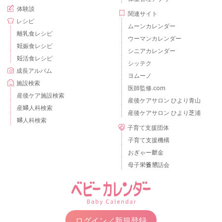
体験談
関連サイト
レシピ
ムーンカレンダー
離乳食レシピ
ウーマンカレンダー
妊娠食レシピ
シニアカレンダー
妊活食レシピ
シッテク
成長アルバム
ヨムーノ
施設検索
医師監修.com
産後ケア施設検索
産後ケアサロン ひより青山
産婦人科検索
産後ケアサロン ひより芝浦
婦人科検索
子育て支援団体
子育て支援機構
おぎゃー献金
母子栄養懇話会
ログイン／新規登録