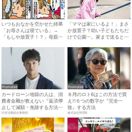
いつもおなかを空かせた姉弟
「ママは家にいるよ！」まさ
「お母さんは寝ている」→
か放置子？幼い子どもたちだ
「もしや放置子！？」母親ら
けで公園…。家まで送ると、
しき...
衝...
Promoted
Promoted
カードローン地獄の人は、消
８月のロト6はこの方法で買
費者金融が教えない『返済停
え!!６つの数字が『完全一
止して減額・免除する方法』
致』する方法
で...
渋谷法務総合事務所
株式会社MURA