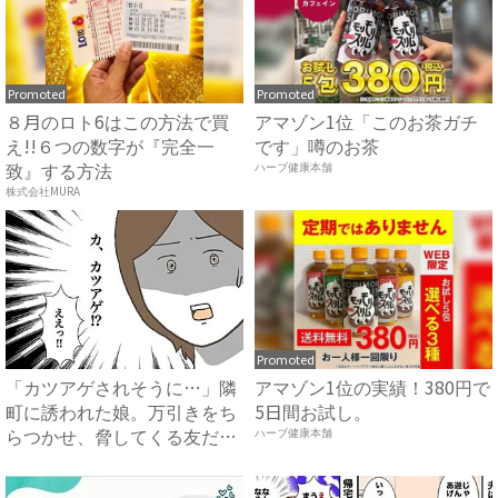
Promoted
Promoted
８月のロト6はこの方法で買
アマゾン1位「このお茶ガチ
え!!６つの数字が『完全一
です」噂のお茶
致』する方法
ハーブ健康本舗
株式会社MURA
Promoted
「カツアゲされそうに…」隣
アマゾン1位の実績！380円で
町に誘われた娘。万引きをち
5日間お試し。
らつかせ、脅してくる友だち
ハーブ健康本舗
...