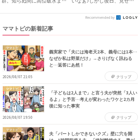
群。知らぬ間に高位破水ま
いなぁ♪しかし後日、見せた
で...
こ...
Recommended by
ママトピの新着記事
ママトピ
義実家で「夫には海老天2本、義母には1本…
なぜか私は野菜だけ」→さりげなく訊ねる
と…返答にあ然！
2026/08/07 21:05
クリップ
ママトピ
「子どもは2人まで」と言う夫が突然「3人い
るよ」と予言…考えが変わったワケと2カ月
後に知った事実
2026/08/07 19:50
クリップ
ママトピ
夫「パートしかできないクズ」壁に穴を開
け、1時間怒鳴る夫→「絶対離婚する」妻が