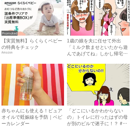
Promoted
【実質無料】らくらくベビー
1歳の娘を夫に任せて外出
の特典をチェック
「ミルク飲ませといたから遊
んであげてね」しかし帰宅後
Amazon
まさ...
赤ちゃんにも使える！ピュア
「どこにいるかわからない
オイルで妊娠線を予防｜ベビ
の」トイレに行ったはずの母
ーカレンダー
が別のビルで迷子に！？ #母
の...