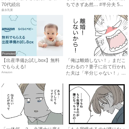
70代続出
ちできずあ然… #半分夫 5...
森永乳業
Promoted
【出産準備お試しbox】無料
「俺は離婚しない！」まだこ
でもらえる!
だわるの？妻子に出て行かれ
Amazon
た夫は「半分じゃない！」と
激...