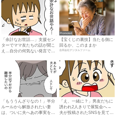
Promoted
「余計なお世話…」支援セン
【宝くじの裏技】当たる側に
ターでママ友たちの話が聞こ
回るか、このままか
え…自分の何気ない発言で怒
合同会社デジタルファーム
っ...
「もううんざりなの！」半分
「え、一緒に？」男友だちに
ルールから解放されたい妻
誘われ2人きりで展覧会へ→
は、ついに夫へあの事実を突
夫が投稿されたSNSを見て