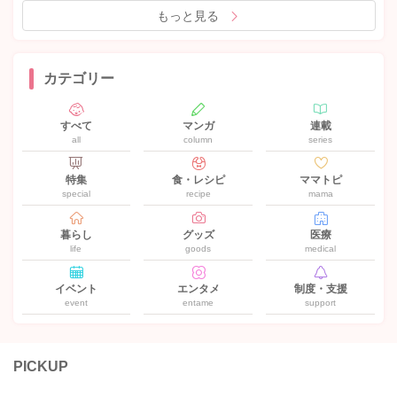
もっと見る
カテゴリー
すべて
マンガ
連載
all
column
series
特集
食・レシピ
ママトピ
special
recipe
mama
暮らし
グッズ
医療
life
goods
medical
イベント
エンタメ
制度・支援
event
entame
support
PICKUP