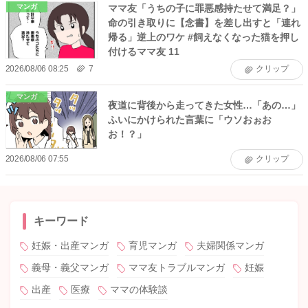
ママ友「うちの子に罪悪感持たせて満足？」
マンガ
命の引き取りに【念書】を差し出すと「連れ
帰る」逆上のワケ #飼えなくなった猫を押し
付けるママ友 11
2026/08/06 08:25
7
クリップ
マンガ
夜道に背後から走ってきた女性…「あの…」
ふいにかけられた言葉に「ウソおぉお
お！？」
2026/08/06 07:55
クリップ
キーワード
妊娠・出産マンガ
育児マンガ
夫婦関係マンガ
義母・義父マンガ
ママ友トラブルマンガ
妊娠
出産
医療
ママの体験談