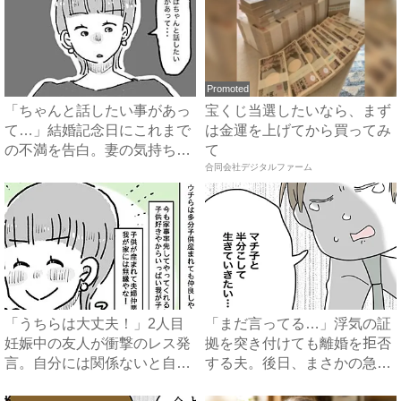
Promoted
「ちゃんと話したい事があっ
宝くじ当選したいなら、まず
て…」結婚記念日にこれまで
は金運を上げてから買ってみ
の不満を告白。妻の気持ち
て
を....
合同会社デジタルファーム
「うちらは大丈夫！」2人目
「まだ言ってる…」浮気の証
妊娠中の友人が衝撃のレス発
拠を突き付けても離婚を拒否
言。自分には関係ないと自信
する夫。後日、まさかの急展
満...
開...