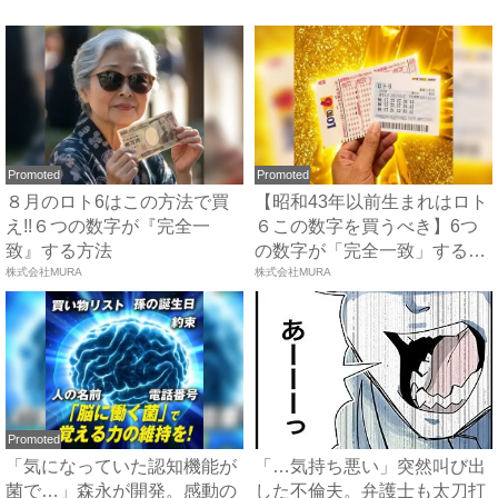
き付...
ま...
Promoted
Promoted
８月のロト6はこの方法で買
【昭和43年以前生まれはロト
え!!６つの数字が『完全一
６この数字を買うべき】6つ
致』する方法
の数字が「完全一致」する
株式会社MURA
方...
株式会社MURA
Promoted
「気になっていた認知機能が
「…気持ち悪い」突然叫び出
菌で…」森永が開発。感動の
した不倫夫。弁護士も太刀打