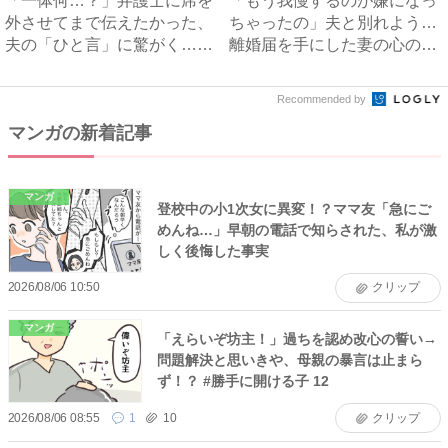
「一体何…？」弁護士に席を
「もう我慢するのが嫌になっ
外させてまで伝えたかった、
ちゃったの」夫と別れよう…
夫の「ひと言」に驚がく…
離婚届を手にした妻の心のう
#...
ち...
Recommended by
マンガの新着記事
マンガ
登校中の小1次女に異変！？ママ友「急にご
めんね…」早朝の電話で知らされた、私が激
しく後悔した事実
2026/08/06 10:50
クリップ
マンガ
「えらいぞ坊主！」過ちを認め改心の誓い→
問題解決と思いきや、母親の暴言は止まら
ず！？ #勝手に開ける子 12
2026/08/06 08:55
1
10
クリップ