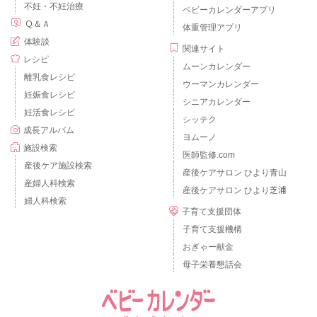
不妊・不妊治療
ベビーカレンダーアプリ
Ｑ＆Ａ
体重管理アプリ
体験談
関連サイト
レシピ
ムーンカレンダー
離乳食レシピ
ウーマンカレンダー
妊娠食レシピ
シニアカレンダー
妊活食レシピ
シッテク
成長アルバム
ヨムーノ
施設検索
医師監修.com
産後ケア施設検索
産後ケアサロン ひより青山
産婦人科検索
産後ケアサロン ひより芝浦
婦人科検索
子育て支援団体
子育て支援機構
おぎゃー献金
母子栄養懇話会