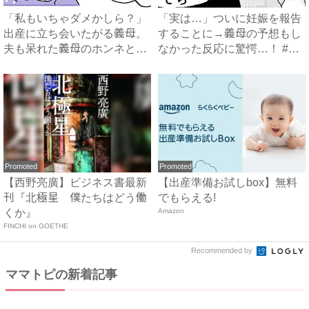
「私もいちゃダメかしら？」
「実は…」ついに妊娠を報告
出産に立ち会いたがる義母。
することに→義母の予想もし
夫も呆れた義母のホンネと
なかった反応に驚愕…！ #
は…...
早...
Promoted
Promoted
【西野亮廣】ビジネス書最新
【出産準備お試しbox】無料
刊『北極星 僕たちはどう働
でもらえる!
くか』
Amazon
FINCHI on GOETHE
Recommended by
ママトピの新着記事