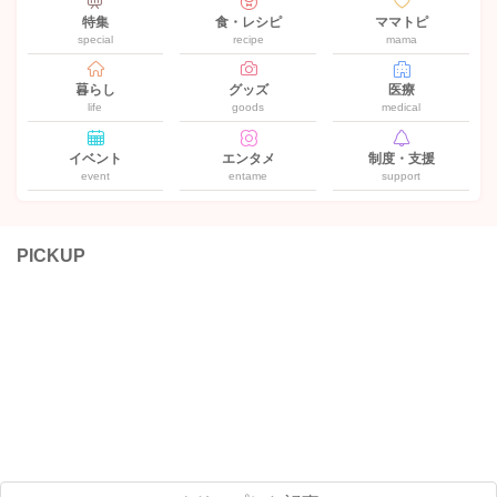
特集
食・レシピ
ママトピ
special
recipe
mama
暮らし
グッズ
医療
life
goods
medical
イベント
エンタメ
制度・支援
event
entame
support
PICKUP