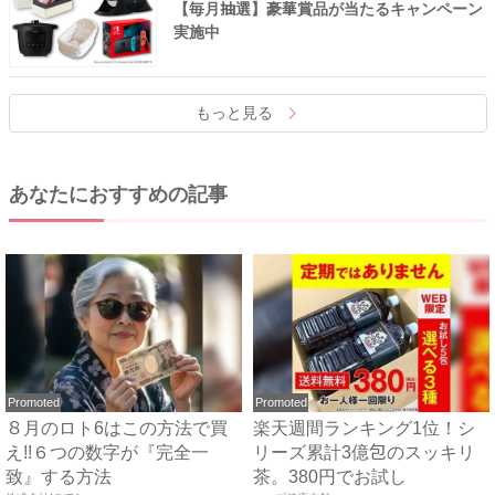
【毎月抽選】豪華賞品が当たるキャンペーン
実施中
もっと見る
あなたにおすすめの記事
Promoted
Promoted
８月のロト6はこの方法で買
楽天週間ランキング1位！シ
え!!６つの数字が『完全一
リーズ累計3億包のスッキリ
致』する方法
茶。380円でお試し