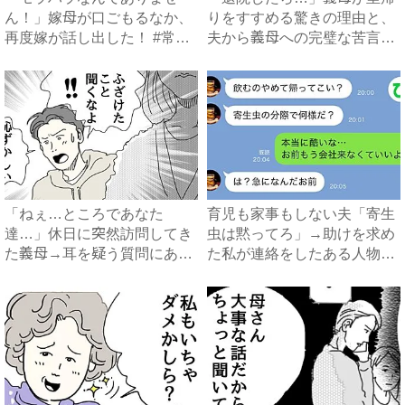
ん！」嫁母が口ごもるなか、
りをすすめる驚きの理由と、
再度嫁が話し出した！ #常識
夫から義母への完璧な苦言
知...
#...
「ねぇ…ところであなた
育児も家事もしない夫「寄生
達…」休日に突然訪問してき
虫は黙ってろ」→助けを求め
た義母→耳を疑う質問にあ
た私が連絡をしたある人物と
然…！ ...
は...