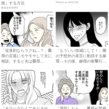
致』する方法
FINCHI on GOETHE
株式会社MURA
「促進剤ならラクね…？」義
「もういい加減にして！」娘
母の言葉にモヤモヤして夫に
の予想外の発言に動揺する嫁
相談。すると夫は義母
母→その後、嫁母の衝撃行動
に…！？...
で...
「モラハラなんてありませ
「退院したら…」義母が里帰