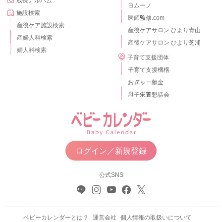
成長アルバム
ヨムーノ
施設検索
医師監修.com
産後ケア施設検索
産後ケアサロン ひより青山
産婦人科検索
産後ケアサロン ひより芝浦
婦人科検索
子育て支援団体
子育て支援機構
おぎゃー献金
母子栄養懇話会
ログイン／新規登録
公式SNS
ベビーカレンダーとは？
運営会社
個人情報の取扱いについて