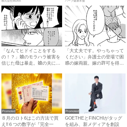
株式会社MURA
ハーブ健康本舗
「なんてヒドイことをする
「大丈夫です。やっちゃって
の！？」娘のモラハラ被害を
ください」弁護士の登場で困
信じた母は暴走。娘の夫に電
惑の嫁両親。嫁の許可を得た
話を...
母...
Promoted
Promoted
８月のロト6はこの方法で買
GOETHEとFINCHIがタッグ
え!!６つの数字が『完全一
を組み、新メディアを創設