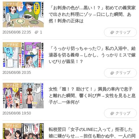
ママトピ
「お刺身の色が…黒い！？」初めての義実家
で出された料理にゾッ→口にした瞬間、あ
然！刺身の正体は
2026/08/06 22:35
1
クリップ
ママトピ
「うっかり切っちゃった♡」私の入浴中、給
湯器を切る義母→しかし、うっかりミスで嫁
いびりが露呈！？
2026/08/06 20:35
クリップ
ママトピ
女性「誰！？ 助けて！」満員の車内で息子
と離れた瞬間、響く叫び声→女性を見ると息
子が…一体何が
2026/08/06 19:50
クリップ
ママトピ
転校翌日「女子のLINEに入って」拒否した
娘に嫌がらせ…→担任も動かぬ中、一人の同