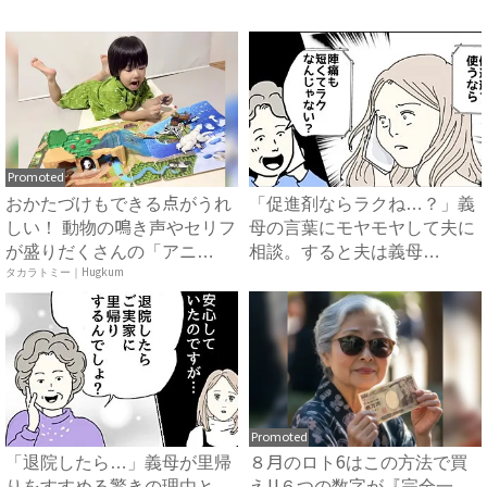
Promoted
おかたづけもできる点がうれ
「促進剤ならラクね…？」義
しい！ 動物の鳴き声やセリフ
母の言葉にモヤモヤして夫に
が盛りだくさんの「アニ
相談。すると夫は義母
ア ...
タカラトミー｜Hugkum
に…！？...
Promoted
「退院したら…」義母が里帰
８月のロト6はこの方法で買
りをすすめる驚きの理由と、
え!!６つの数字が『完全一