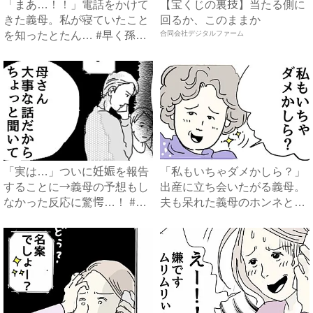
「まあ…！！」電話をかけて
【宝くじの裏技】当たる側に
きた義母。私が寝ていたこと
回るか、このままか
を知ったとたん… #早く孫
合同会社デジタルファーム
が...
「実は…」ついに妊娠を報告
「私もいちゃダメかしら？」
することに→義母の予想もし
出産に立ち会いたがる義母。
なかった反応に驚愕…！ #
夫も呆れた義母のホンネと
早...
は…...