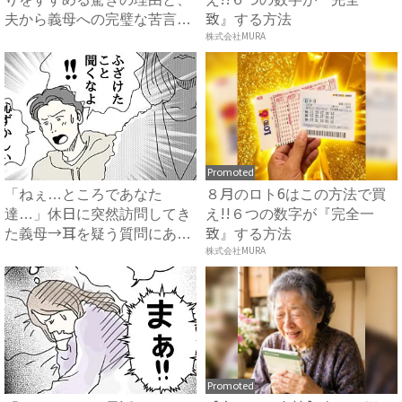
夫から義母への完璧な苦言
致』する方法
#...
株式会社MURA
Promoted
「ねぇ…ところであなた
８月のロト6はこの方法で買
達…」休日に突然訪問してき
え!!６つの数字が『完全一
た義母→耳を疑う質問にあ
致』する方法
然…！ ...
株式会社MURA
Promoted