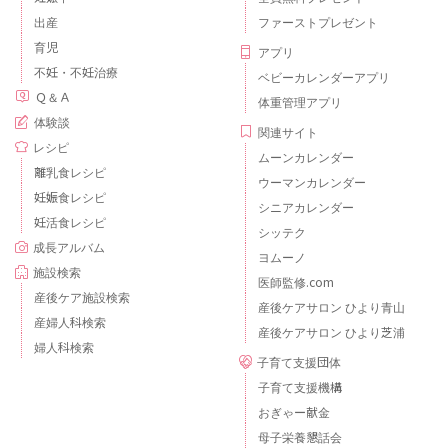
出産
ファーストプレゼント
育児
アプリ
不妊・不妊治療
ベビーカレンダーアプリ
Ｑ＆Ａ
体重管理アプリ
体験談
関連サイト
レシピ
ムーンカレンダー
離乳食レシピ
ウーマンカレンダー
妊娠食レシピ
シニアカレンダー
妊活食レシピ
シッテク
成長アルバム
ヨムーノ
施設検索
医師監修.com
産後ケア施設検索
産後ケアサロン ひより青山
産婦人科検索
産後ケアサロン ひより芝浦
婦人科検索
子育て支援団体
子育て支援機構
おぎゃー献金
母子栄養懇話会