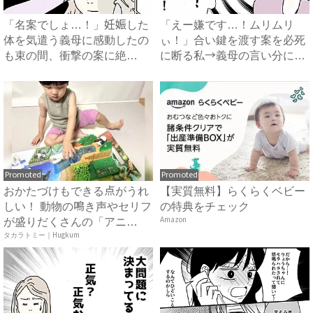
「名案でしょ…！」妊娠した
「えー嫌です…！ムリムリ
体を気遣う義母に感動したの
ぃ！」合い鍵を渡す案を必死
も束の間、衝撃の案に絶
に断る私→義母の言い分にあ
句…！...
然…...
Promoted
Promoted
おかたづけもできる点がうれ
【実質無料】らくらくベビー
しい！ 動物の鳴き声やセリフ
の特典をチェック
が盛りだくさんの「アニ
Amazon
ア ...
タカラトミー｜Hugkum