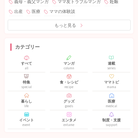
義母・義父マンガ
ママ友トラブルマンガ
妊娠
出産
医療
ママの体験談
もっと見る
カテゴリー
すべて
マンガ
連載
all
column
series
特集
食・レシピ
ママトピ
special
recipe
mama
暮らし
グッズ
医療
life
goods
medical
イベント
エンタメ
制度・支援
event
entame
support