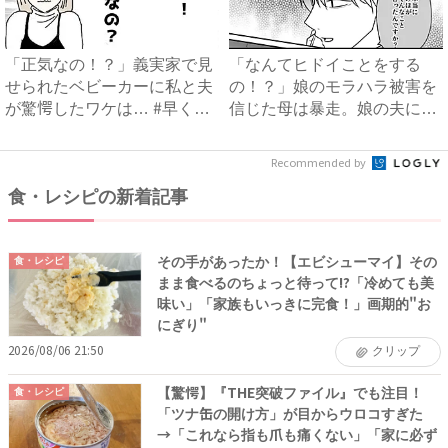
「正気なの！？」義実家で見
「なんてヒドイことをする
せられたベビーカーに私と夫
の！？」娘のモラハラ被害を
が驚愕したワケは… #早く
信じた母は暴走。娘の夫に電
孫...
話を...
Recommended by
食・レシピの新着記事
その手があったか！【エビシューマイ】その
食・レシピ
まま食べるのちょっと待って!?「冷めても美
味い」「家族もいっきに完食！」画期的"お
にぎり"
2026/08/06 21:50
クリップ
【驚愕】『THE突破ファイル』でも注目！
食・レシピ
「ツナ缶の開け方」が目からウロコすぎた
→「これなら指も爪も痛くない」「家に必ず