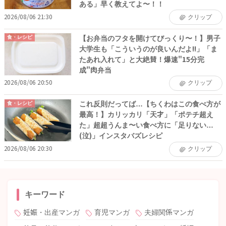
ある」早く教えてよ〜！！
2026/08/06 21:30
クリップ
【お弁当のフタを開けてびっくり〜！】男子
食・レシピ
大学生も「こういうのが良いんだよ!!」「ま
たあれ入れて」と大絶賛！爆速"15分完
成"肉弁当
2026/08/06 20:50
クリップ
これ反則だってば…【ちくわはこの食べ方が
食・レシピ
最高！】カリッカリ「天才」「ポテチ超え
た」超超うんま〜い食べ方に「足りない…
(泣)」インスタバズレシピ
2026/08/06 20:30
クリップ
キーワード
妊娠・出産マンガ
育児マンガ
夫婦関係マンガ