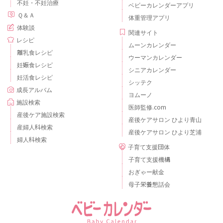
不妊・不妊治療
ベビーカレンダーアプリ
Ｑ＆Ａ
体重管理アプリ
体験談
関連サイト
レシピ
ムーンカレンダー
離乳食レシピ
ウーマンカレンダー
妊娠食レシピ
シニアカレンダー
妊活食レシピ
シッテク
成長アルバム
ヨムーノ
施設検索
医師監修.com
産後ケア施設検索
産後ケアサロン ひより青山
産婦人科検索
産後ケアサロン ひより芝浦
婦人科検索
子育て支援団体
子育て支援機構
おぎゃー献金
母子栄養懇話会