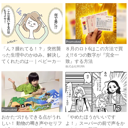
Promoted
「ん？腫れてる！？」突然襲
８月のロト6はこの方法で買
った生理中のかゆみ。解決し
え!!６つの数字が『完全一
てくれたのは…｜ベビーカレ
致』する方法
ン...
株式会社MURA
Promoted
おかたづけもできる点がうれ
「やめたほうがいいです
しい！ 動物の鳴き声やセリフ
よ！」スーパーの前で声をか