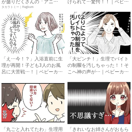
が盛りだくさんの「アニ
けられて…驚愕！！｜ベビー
ア ...
カレン...
タカラトミー｜Hugkum
「え…今！？」入浴直前に生
「大ピンチ！」生理でバイト
理が再開！子ども3人のお風
の制服を汚しちゃった！！そ
呂に大苦戦…！｜ベビーカレ
こへ神の声が…｜ベビーカレ
ン...
ン...
「丸ごと入れてたわ」生理用
「きれいなお姉さんがおもら