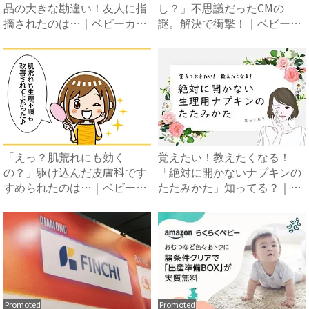
品の大きな勘違い！友人に指
し？」不思議だったCMの
摘されたのは…｜ベビーカレ
謎。解決で衝撃！｜ベビーカ
ン...
レン...
「えっ？肌荒れにも効く
覚えたい！教えたくなる！
の？」駆け込んだ皮膚科です
「絶対に開かないナプキンの
すめられたのは…｜ベビーカ
たたみかた」知ってる？｜ベ
レンダ...
ビー...
Promoted
Promoted