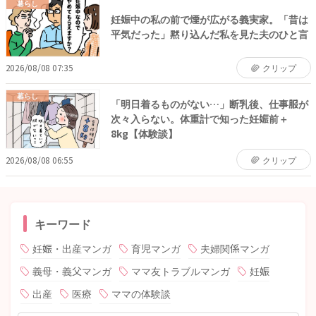
暮らし
妊娠中の私の前で煙が広がる義実家。「昔は
平気だった」黙り込んだ私を見た夫のひと言
2026/08/08 07:35
クリップ
暮らし
「明日着るものがない…」断乳後、仕事服が
次々入らない。体重計で知った妊娠前＋
8kg【体験談】
2026/08/08 06:55
クリップ
キーワード
妊娠・出産マンガ
育児マンガ
夫婦関係マンガ
義母・義父マンガ
ママ友トラブルマンガ
妊娠
出産
医療
ママの体験談