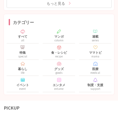
もっと見る
カテゴリー
すべて
マンガ
連載
all
column
series
特集
食・レシピ
ママトピ
special
recipe
mama
暮らし
グッズ
医療
life
goods
medical
イベント
エンタメ
制度・支援
event
entame
support
PICKUP