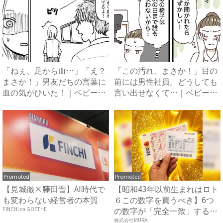
「ねぇ、足から血…」「え？
「この汚れ、まさか！」目の
まさか！」男友だちの言葉に
前には男性社員。どうしても
血の気がひいた！｜ベビーカ
言い出せなくて…｜ベビーカ
レ...
レ...
Promoted
Promoted
【見城徹×藤田晋】AI時代で
【昭和43年以前生まれはロト
も変わらない経営者の本質
６この数字を買うべき】6つ
の数字が「完全一致」する
FINCHI on GOETHE
方...
株式会社MURA