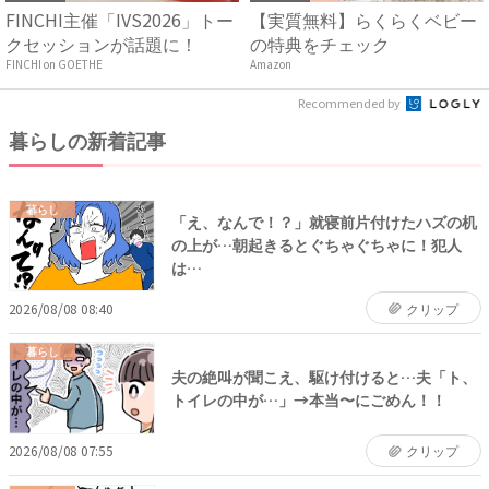
FINCHI主催「IVS2026」トー
【実質無料】らくらくベビー
クセッションが話題に！
の特典をチェック
FINCHI on GOETHE
Amazon
Recommended by
暮らしの新着記事
暮らし
「え、なんで！？」就寝前片付けたハズの机
の上が…朝起きるとぐちゃぐちゃに！犯人
は…
2026/08/08 08:40
クリップ
暮らし
夫の絶叫が聞こえ、駆け付けると…夫「ト、
トイレの中が…」→本当〜にごめん！！
2026/08/08 07:55
クリップ