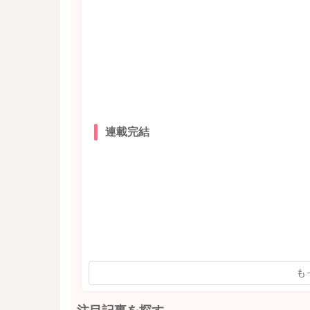
連載完結
も