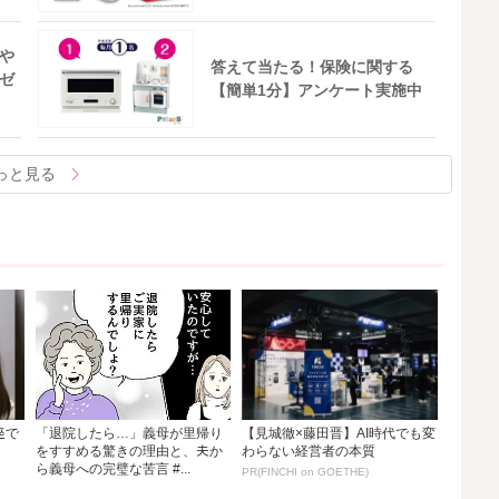
や
答えて当たる！保険に関する
ゼ
【簡単1分】アンケート実施中
っと見る
座で
「退院したら…」義母が里帰り
【見城徹×藤田晋】AI時代でも変
をすすめる驚きの理由と、夫か
わらない経営者の本質
ら義母への完璧な苦言 #...
PR(FINCHI on GOETHE)