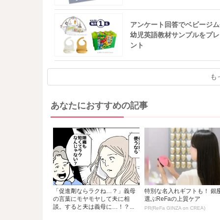
アンケート回答でベビージム
幼児英語教材サンプルをプレ
ント
も
あなたにおすすめの記事
「促進剤ならラクね…？」義母
特別な名入れギフトも！ 銀
の言葉にモヤモヤして夫に相
選ぶReFaの上質ケア
談。すると夫は義母に…！？...
PR(ReFa GINZA on CREA)