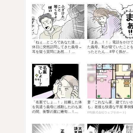
「ねぇ…ところであなた達…」
「まあ…！！」電話をかけ
休日に突然訪問してきた義母→
た義母。私が寝ていたこと
耳を疑う質問にあ然…！ ...
ったとたん… #早く孫が...
「名案でしょ…！」妊娠した体
妻「これなら家、建てたい
を気遣う義母に感動したのも束
も」老後も快適な平屋 事例
の間、衝撃の案に絶句…！...
PR(株式会社ウェブサポート)