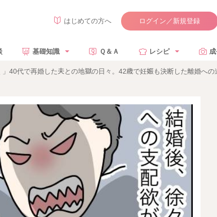
ログイン／新規登録
はじめての方へ
談
基礎知識
Ｑ＆Ａ
レシピ
成
」40代で再婚した夫との地獄の日々。42歳で妊娠も決断した離婚への