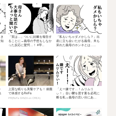
てき
「実は…」ついに妊娠を報告す
「私もいちゃダメかしら？」出
を知
ることに→義母の予想もしなか
産に立ち会いたがる義母。夫も
った反応に驚愕…！ #早...
呆れた義母のホンネとは…...
か
上質な眠りも美髪ケアも！ 銀座
「えー嫌です…！ムリムリ
集
で体感するReFa
ぃ！」合い鍵を渡す案を必死に
断る私→義母の言い分にあ
PR(ReFa GINZA on CREA)
然…...