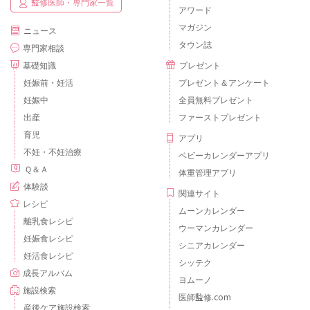
監修医師・専門家一覧
アワード
マガジン
ニュース
タウン誌
専門家相談
基礎知識
プレゼント
妊娠前・妊活
プレゼント＆アンケート
妊娠中
全員無料プレゼント
出産
ファーストプレゼント
育児
アプリ
不妊・不妊治療
ベビーカレンダーアプリ
Ｑ＆Ａ
体重管理アプリ
体験談
関連サイト
レシピ
ムーンカレンダー
離乳食レシピ
ウーマンカレンダー
妊娠食レシピ
シニアカレンダー
妊活食レシピ
シッテク
成長アルバム
ヨムーノ
施設検索
医師監修.com
産後ケア施設検索