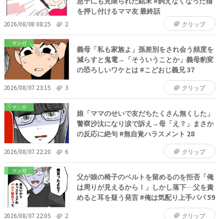
息子にも見限られた結末 #飼えなくなった猫
を押し付けるママ友 最終話
2026/08/08 08:25
2
クリップ
マンガ
義母「私も家族よ」孫差別をされ会う頻度を
減らすと鬼電→「そういうことか」義母豹変
の恐ろしいワケとは #こどおじ義兄 37
2026/08/07 23:15
3
クリップ
マンガ
娘「ママのせいで友だちたくさん無くした」
警察沙汰になり涙で訴え→母「え？」まさか
の反応に絶句 #無自覚ハラスメント 28
2026/08/07 22:20
6
クリップ
マンガ
父が娘の椅子のベルトを留めるのを拒否「俺
は周りが見えるから！」しかし落下…父を責
めると耳を疑う発言 #俺は気配り上手パパ 59
2026/08/07 22:05
2
クリップ