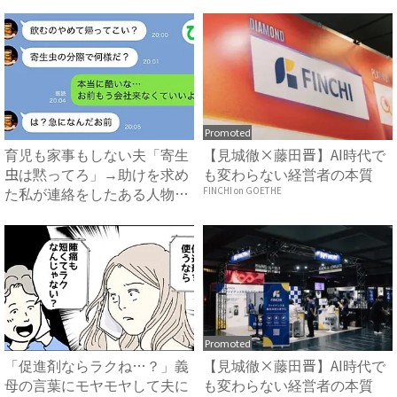
で...
知...
Promoted
育児も家事もしない夫「寄生
【見城徹×藤田晋】AI時代で
虫は黙ってろ」→助けを求め
も変わらない経営者の本質
た私が連絡をしたある人物と
FINCHI on GOETHE
は...
Promoted
「促進剤ならラクね…？」義
【見城徹×藤田晋】AI時代で
母の言葉にモヤモヤして夫に
も変わらない経営者の本質