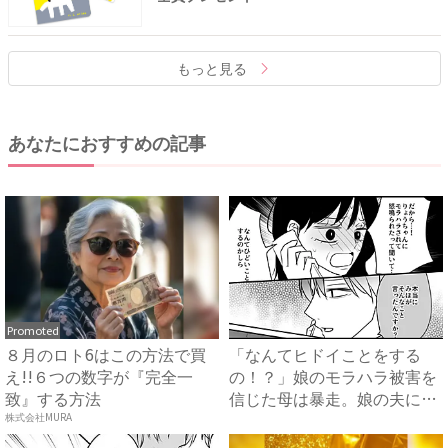
もっと見る
あなたにおすすめの記事
Promoted
８月のロト6はこの方法で買
「なんてヒドイことをする
え!!６つの数字が『完全一
の！？」娘のモラハラ被害を
致』する方法
信じた母は暴走。娘の夫に電
話を...
株式会社MURA