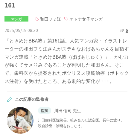
161
和田フミ江
オトナ女子マンガ
マンガ
2025/05/19 08:30
0
「ときめけBBA塾」第161話。人気マンガ家・イラストレ
ーターの和田フミ江さんがステキなおばあちゃんを目指す
マンガ連載「ときめけBBA塾（ばばあじゅく）」。かむ力
が強くてサメ並みであることが判明した和田さん。そこ
で、歯科医から提案されたボツリヌス咬筋治療（ボトック
ス注射）を受けたところ、ある劇的な変化が……。
この記事の監修者
川田 悟司 先生
医師
川田歯科医院院長。咬み合わせ認定医。長年に渡り、
咬合診査・診断をおこなう。