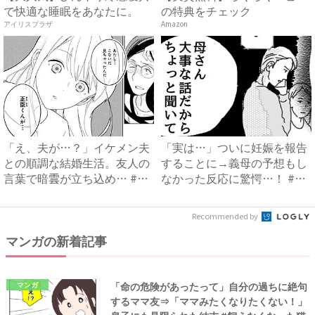
で快適な睡眠をあなたに。
の特典をチェック
アイリスプラザ
Amazon
「え、夫が…？」イケメン夫
「実は…」ついに妊娠を報告
との順調な結婚生活。友人の
することに→義母の予想もし
言葉で暗雲が立ち込め… #
なかった反応に驚愕…！ #
サ...
早...
Recommended by
マンガの新着記事
「命の危険があったって」自分の過ちに絶句
マンガ
するママ友⇒「ママみたくなりたくない！」