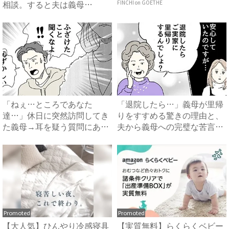
相談。すると夫は義母
FINCHI on GOETHE
に…！？...
「ねぇ…ところであなた
「退院したら…」義母が里帰
達…」休日に突然訪問してき
りをすすめる驚きの理由と、
た義母→耳を疑う質問にあ
夫から義母への完璧な苦言
然…！ ...
#...
Promoted
Promoted
【大人気】ひんやり冷感寝具
【実質無料】らくらくベビー