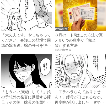
Promoted
「大丈夫です。やっちゃって
８月のロト6はこの方法で買
ください」弁護士の登場で困
え!!６つの数字が『完全一
惑の嫁両親。嫁の許可を得た
致』する方法
母...
株式会社MURA
「もういい加減にして！」娘
「モラハラなんてありませ
の予想外の発言に動揺する嫁
ん！」嫁母が口ごもるなか、
母→その後、嫁母の衝撃行動
再度嫁が話し出した！ #常識