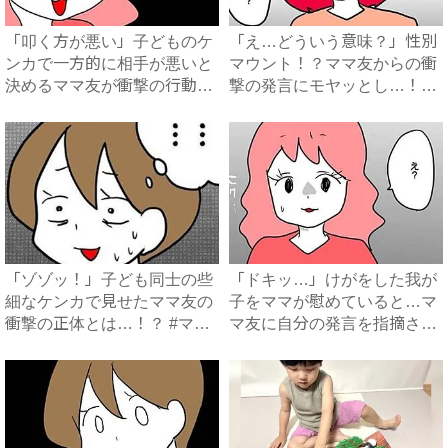
「叩く方が悪い」子どものケ
「え…どういう意味？」性別
ンカで一方的に相手が悪いと
マウント！？ママ友からの衝
決めるママ友が衝撃の行動を
撃の発言にモヤッとし…！
...
#...
「ゾゾッ！」子ども同士の些
「ドキッ…」けがをした我が
細なケンカで見せたママ友の
子をママが慰めていると…マ
衝撃の正体とは…！？ #マ
マ友に自分の発言を指摘さ
マ...
れ…...