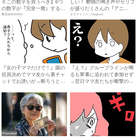
６この数字を買うべき】6つ
しい！ 動物の鳴き声やセリフ
の数字が「完全一致」する
が盛りだくさんの「アニ
方...
株式会社MURA
ア ...
タカラトミー｜Hugkum
「女の子ママだけで！」園の
「え？」グループラインが鳴
役員決めでママ友から裏チャ
るも家事に追われて参加せず
ットでお誘いが→断ろうとす
→翌日ママ友たちが衝撃の行
る...
動...
Promoted