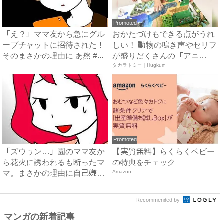
Promoted
「え？」ママ友から急にグル
おかたづけもできる点がうれ
ープチャットに招待された！
しい！ 動物の鳴き声やセリフ
そのまさかの理由に あ然 #...
が盛りだくさんの「アニ
ア ...
タカラトミー｜Hugkum
Promoted
「ズウゥン…」園のママ友か
【実質無料】らくらくベビー
ら花火に誘われるも断ったマ
の特典をチェック
マ。まさかの理由に自己嫌悪
Amazon
に...
Recommended by
マンガの新着記事