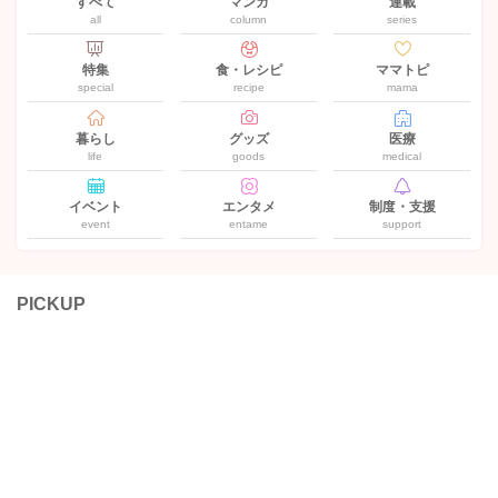
すべて
マンガ
連載
all
column
series
特集
食・レシピ
ママトピ
special
recipe
mama
暮らし
グッズ
医療
life
goods
medical
イベント
エンタメ
制度・支援
event
entame
support
PICKUP