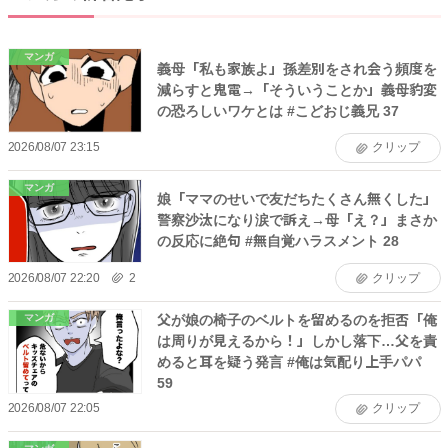
マンガ
義母「私も家族よ」孫差別をされ会う頻度を
減らすと鬼電→「そういうことか」義母豹変
の恐ろしいワケとは #こどおじ義兄 37
2026/08/07 23:15
クリップ
マンガ
娘「ママのせいで友だちたくさん無くした」
警察沙汰になり涙で訴え→母「え？」まさか
の反応に絶句 #無自覚ハラスメント 28
2026/08/07 22:20
2
クリップ
父が娘の椅子のベルトを留めるのを拒否「俺
マンガ
は周りが見えるから！」しかし落下…父を責
めると耳を疑う発言 #俺は気配り上手パパ
59
2026/08/07 22:05
クリップ