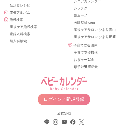
シニアカレンダー
妊活食レシピ
シッテク
成長アルバム
ヨムーノ
施設検索
医師監修.com
産後ケア施設検索
産後ケアサロン ひより青山
産婦人科検索
産後ケアサロン ひより芝浦
婦人科検索
子育て支援団体
子育て支援機構
おぎゃー献金
母子栄養懇話会
ログイン／新規登録
公式SNS