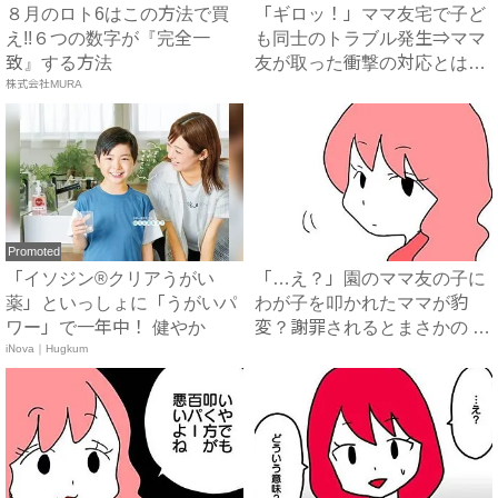
８月のロト6はこの方法で買
「ギロッ！」ママ友宅で子ど
え!!６つの数字が『完全一
も同士のトラブル発生⇒ママ
致』する方法
友が取った衝撃の対応とは？
株式会社MURA
...
Promoted
「イソジン®クリアうがい
「…え？」園のママ友の子に
薬」といっしょに「うがいパ
わが子を叩かれたママが豹
ワー」で一年中！ 健やか
変？謝罪されるとまさかの #
iNova｜Hugkum
マ...